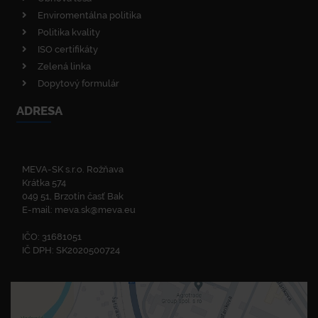
Enviromentálna politika
Politika kvality
ISO certifikáty
Zelená linka
Dopytový formulár
ADRESA
MEVA-SK s.r.o. Rožňava
Krátka 574
049 51, Brzotín časť Bak
E-mail:
meva.sk@meva.eu
IČO: 31681051
IČ DPH: SK2020500724