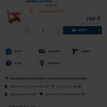
Zdvižná plošina
3271-XD
Typové číslo
Na objednávku
749 €
921,27 € s DPH
KÚPIŤ
DOPYT
KATALÓGY
LETÁKY
KONTAKTY
BLOG
Kompletné špecifikácie, parametre. technické listy
Dokumenty k stiahnutiu
(1)
Súvisiaci tovar
(5)
Dopytový formulár
Komentár a hodnotenie
(0)
NOSNOSŤ (kg) - 300