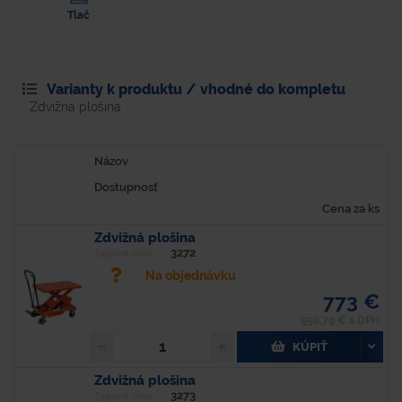
Tlač
Varianty k produktu / vhodné do kompletu
Zdvižná plošina
Názov
Dostupnosť
Cena za ks
Zdvižná plošina
3272
Typové číslo
Na objednávku
773 €
950,79 € s DPH
KÚPIŤ
Zdvižná plošina
3273
Typové číslo