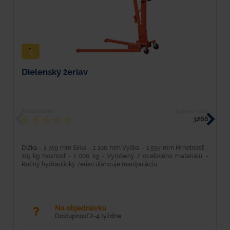
Dielenský žeriav
D
Hodnotenie
Typové číslo
H
3266
Dĺžka - 1 749 mm Šírka - 1 100 mm Výška - 1 597 mm Hmotnosť -
D
115 kg Nosnosť - 1 000 kg - Vyrobený z oceľového materiálu. -
1
Ručný hydraulický žeriav uľahčuje manipuláciu...
R
Na objednávku
Dostupnosť 2-4 týždne