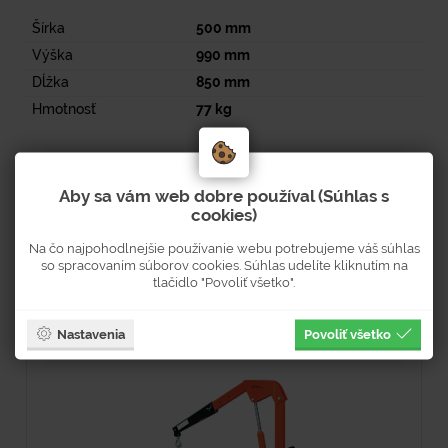
Šírka
500
mm
Výška
990
mm
Dĺžka
850
mm
Hmotnosť
77
kg
Dokumenty k stiahnutiu
Aby sa vám web dobre používal (Súhlas s
cookies)
Strana v tlačenom katalógu: 343
Na čo najpohodlnejšie používanie webu potrebujeme váš súhlas
so spracovaním súborov cookies. Súhlas udelíte kliknutím na
tlačidlo "Povoliť všetko".
Súvisiaci tovar
Nastavenia
Povoliť všetko