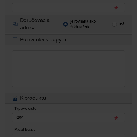
Doručovacia
je rovnaká ako
Iná
adresa
fakturačná
Poznámka k dopytu
K produktu
Typové číslo
Počet kusov