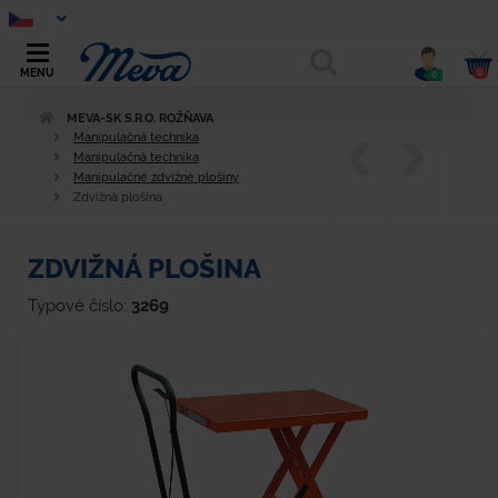
0
MENU
0
MEVA-SK S.R.O. ROŽŇAVA
Manipulačná technika
Manipulačná technika
Manipulačné zdvižné plošiny
Zdvižná plošina
ZDVIŽNÁ PLOŠINA
Typové číslo:
3269