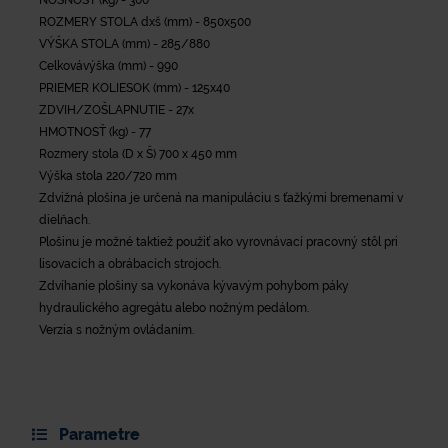
ROZMERY STOLA dxš (mm) - 850x500
VÝŠKA STOLA (mm) - 285/880
Celkovávýška (mm) - 990
PRIEMER KOLIESOK (mm) - 125x40
ZDVIH/ZOŠLAPNUTIE - 27x
HMOTNOSŤ (kg) - 77
Rozmery stola (D x Š) 700 x 450 mm
Výška stola 220/720 mm
Zdvižná plošina je určená na manipuláciu s ťažkými bremenami v
dielňach.
Plošinu je možné taktiež použiť ako vyrovnávací pracovný stôl pri
lisovacích a obrábacích strojoch.
Zdvíhanie plošiny sa vykonáva kývavým pohybom páky
hydraulického agregátu alebo nožným pedálom.
Verzia s nožným ovládaním.
Parametre