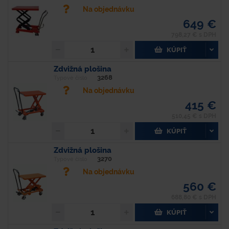
Na objednávku
649 €
798,27 € s DPH
KÚPIŤ
Zdvižná plošina
3268
Typové číslo
Na objednávku
415 €
510,45 € s DPH
KÚPIŤ
Zdvižná plošina
3270
Typové číslo
Na objednávku
560 €
688,80 € s DPH
KÚPIŤ