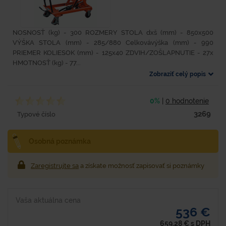
NOSNOSŤ (kg) - 300 ROZMERY STOLA dxš (mm) - 850x500
VÝŠKA STOLA (mm) - 285/880 Celkovávýška (mm) - 990
PRIEMER KOLIESOK (mm) - 125x40 ZDVIH/ZOŠLAPNUTIE - 27x
HMOTNOSŤ (kg) - 77...
Zobraziť celý popis
0%
|
0 hodnotenie
3269
Typové číslo
Osobná poznámka
Zaregistrujte sa
a získate možnosť zapisovať si poznámky
Vaša aktuálna cena
536 €
659,28
€
s DPH