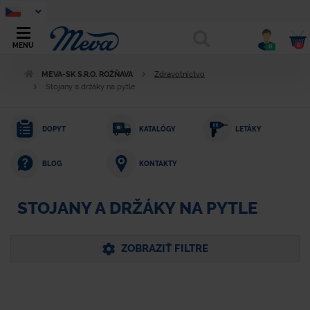
0
MENU
0
MEVA-SK S.R.O. ROŽŇAVA
Zdravotníctvo
Stojany a držáky na pytle
DOPYT
KATALÓGY
LETÁKY
KONTAKTY
BLOG
STOJANY A DRŽÁKY NA PYTLE
ZOBRAZIŤ FILTRE