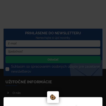
PRIHLÁSENIE DO NEWSLETTERU
Nenechajte si újsť novinky
Odoslať
Súhlasím so spracovaním osobných údajov pre zasielanie
newsletterov
UŽITOČNÉ INFORMÁCIE
O nás
Poradenstvo
Reklamačný poriadok