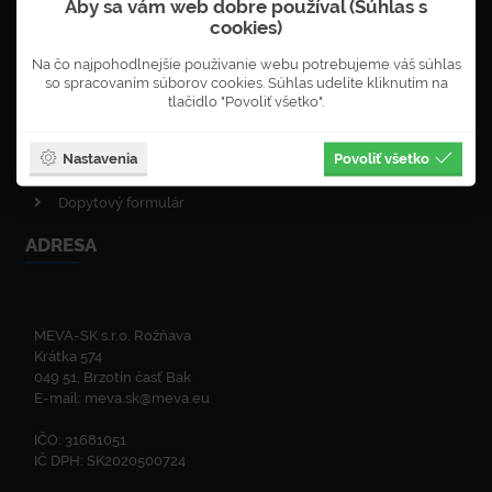
Aby sa vám web dobre používal (Súhlas s
Objednávka newsletterů
cookies)
VOP - obchodné podmienky
Na čo najpohodlnejšie používanie webu potrebujeme váš súhlas
Obnova lesa
so spracovaním súborov cookies. Súhlas udelíte kliknutím na
Enviromentálna politika
tlačidlo "Povoliť všetko".
Politika kvality
ISO certifikáty
Nastavenia
Povoliť všetko
Zelená linka
Dopytový formulár
ADRESA
MEVA-SK s.r.o. Rožňava
Krátka 574
049 51, Brzotín časť Bak
E-mail:
meva.sk@meva.eu
IČO: 31681051
IČ DPH: SK2020500724