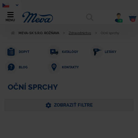
0
MENU
0
MEVA-SK S.R.O. ROŽŇAVA
Zdravotníctvo
Oční sprchy
DOPYT
KATALÓGY
LETÁKY
KONTAKTY
BLOG
OČNÍ SPRCHY
ZOBRAZIŤ FILTRE