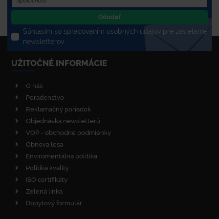
Odoslať
Súhlasím so spracovaním osobných údajov pre zasielanie
newsletterov
UŽITOČNÉ INFORMÁCIE
O nás
Poradenstvo
Reklamačný poriadok
Objednávka newsletterů
VOP - obchodné podmienky
Obnova lesa
Enviromentálna politika
Politika kvality
ISO certifikáty
Zelená linka
Dopytový formulár