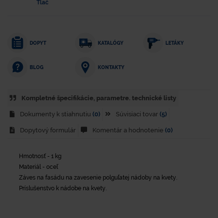
Tlač
DOPYT
KATALÓGY
LETÁKY
KONTAKTY
BLOG
Kompletné špecifikácie, parametre. technické listy
Dokumenty k stiahnutiu
(0)
Súvisiaci tovar
(5)
Dopytový formulár
Komentár a hodnotenie
(0)
Hmotnosť - 1 kg
Materiál - oceľ
Záves na fasádu na zavesenie polguľatej nádoby na kvety.
Príslušenstvo k nádobe na kvety.