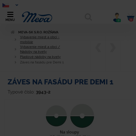
0
MENU
0
MEVA-SK S.R.O. ROŽŇAVA
Vybavenie miest a obcí -
mobiliár
Vybavenie miest a obcí /
Nádoby na kvety
Plastové nádoby na kvety
Záves na fasádu pre Demi 1
ZÁVES NA FASÁDU PRE DEMI 1
Typové číslo:
3943-2