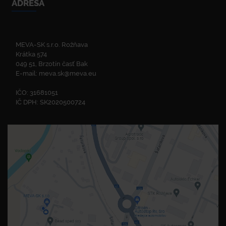
ADRESA
MEVA-SK s.r.o. Rožňava
Krátka 574
049 51, Brzotín časť Bak
E-mail:
meva.sk@meva.eu
IČO: 31681051
IČ DPH: SK2020500724