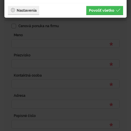
Nastavenia
Povoliť všetko
Fakturačná adresa
Cenová ponuka na firmu
Meno
Priezvisko
Kontaktná osoba
Adresa
Popisné číslo