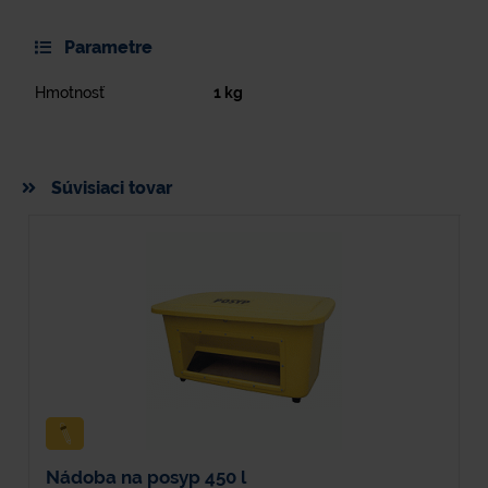
Parametre
Hmotnosť
1
kg
Súvisiaci tovar
Nádoba na posyp 450 l
S