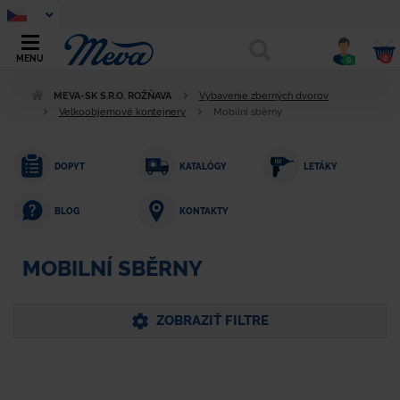
0
MENU
0
MEVA-SK S.R.O. ROŽŇAVA
Vybavenie zberných dvorov
Velkoobjemové kontejnery
Mobilní sběrny
DOPYT
KATALÓGY
LETÁKY
KONTAKTY
BLOG
MOBILNÍ SBĚRNY
ZOBRAZIŤ FILTRE