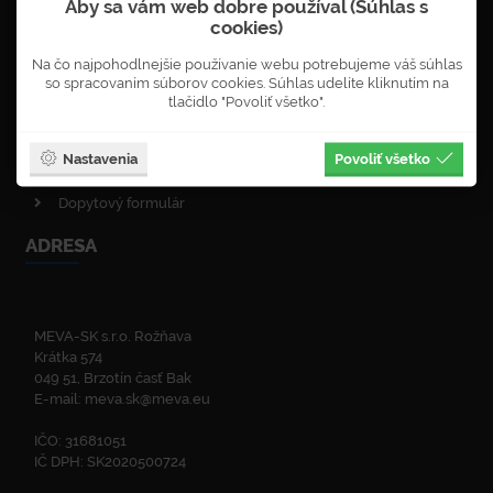
Aby sa vám web dobre používal (Súhlas s
Objednávka newsletterů
cookies)
VOP - obchodné podmienky
Na čo najpohodlnejšie používanie webu potrebujeme váš súhlas
Obnova lesa
so spracovaním súborov cookies. Súhlas udelíte kliknutím na
Enviromentálna politika
tlačidlo "Povoliť všetko".
Politika kvality
ISO certifikáty
Nastavenia
Povoliť všetko
Zelená linka
Dopytový formulár
ADRESA
MEVA-SK s.r.o. Rožňava
Krátka 574
049 51, Brzotín časť Bak
E-mail:
meva.sk@meva.eu
IČO: 31681051
IČ DPH: SK2020500724