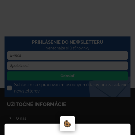
PRIHLÁSENIE DO NEWSLETTERU
Nenechajte si újsť novinky
Odoslať
Súhlasím so spracovaním osobných údajov pre zasielanie
newsletterov
UŽITOČNÉ INFORMÁCIE
O nás
Poradenstvo
Reklamačný poriadok