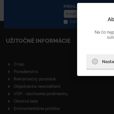
PRIHLÁSENIE DO NEWS
Ab
Súhlasím so spracovaním o
Na čo naj
súb
UŽITOČNÉ INFORMÁCIE
Nasta
O nás
Poradenstvo
Reklamačný poriadok
Objednávka newsletterů
VOP - obchodné podmienky
Obnova lesa
Enviromentálna politika