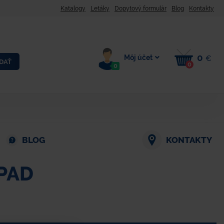
Katalogy
Letáky
Dopytový formulár
Blog
Kontakty
0
Môj účet
€
DAŤ
0
0
BLOG
KONTAKTY
PAD