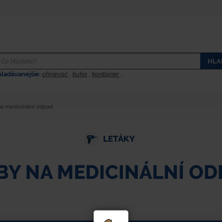
HLA
hladávanejšie:
ohrievač
,
kuka
,
kontajner
,
a medicinální odpad
LETÁKY
Y NA MEDICINÁLNÍ OD