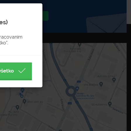
Odoslať
es)
pracovaním
ko".
všetko