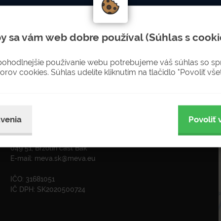
LETTERU
Nenechajte si újsť novinky
y sa vám web dobre používal (Súhlas s cooki
sobných údajov pre zasielanie newsletterov
pohodlnejšie používanie webu potrebujeme váš súhlas so s
orov cookies. Súhlas udelíte kliknutím na tlačidlo "Povoliť všet
ADRESA
venia
Povoliť 
MEVA-SK s.r.o. Rožňava
Krátka 574
049 51, Brzotín časť Bak
E-mail:
meva.sk@meva.eu
IČO: 31681051
IČ DPH: SK2020500724