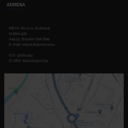
ADRESA
MEVA-SK s.r.o. Rožňava
Krátka 574
049 51, Brzotín časť Bak
E-mail:
meva.sk@meva.eu
IČO: 31681051
IČ DPH: SK2020500724