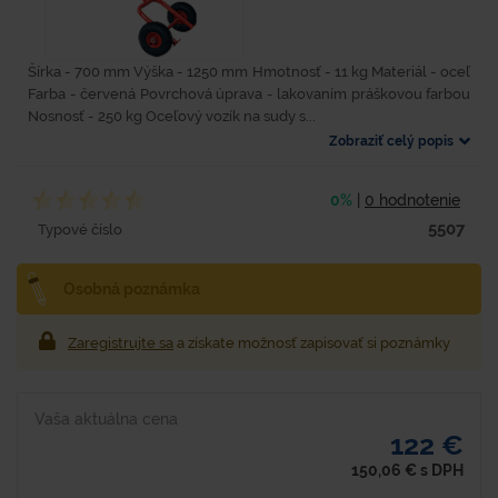
Šírka - 700 mm Výška - 1250 mm Hmotnosť - 11 kg Materiál - oceľ
Farba - červená Povrchová úprava - lakovaním práškovou farbou
Nosnosť - 250 kg Oceľový vozík na sudy s...
Zobraziť celý popis
0%
|
0 hodnotenie
5507
Typové číslo
Osobná poznámka
Zaregistrujte sa
a získate možnosť zapisovať si poznámky
Vaša aktuálna cena
122 €
150,06
€
s DPH