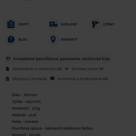
DOPYT
KATALÓGY
LETÁKY
KONTAKTY
BLOG
Kompletné špecifikácie, parametre. technické listy
Dokumenty k stiahnutiu
(1)
Súvisiaci tovar
(7)
Dopytový formulár
Komentár a hodnotenie
(0)
Šírka - 700 mm
Výška - 1250 mm
Hmotnosť - 11 kg
Materiál - oceľ
Farba - červená
Povrchová úprava - lakovaním práškovou farbou
Nosnosť - 250 kg