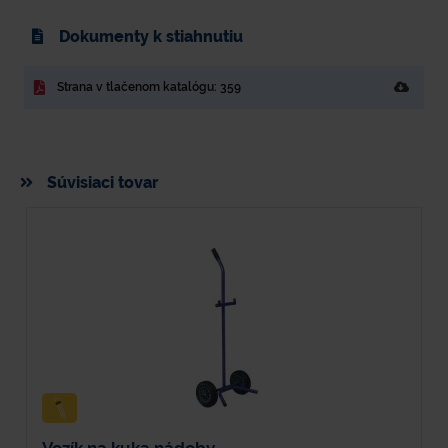
Dokumenty k stiahnutiu
Strana v tlačenom katalógu: 359
Súvisiaci tovar
Vozík na kuka nádoby
V