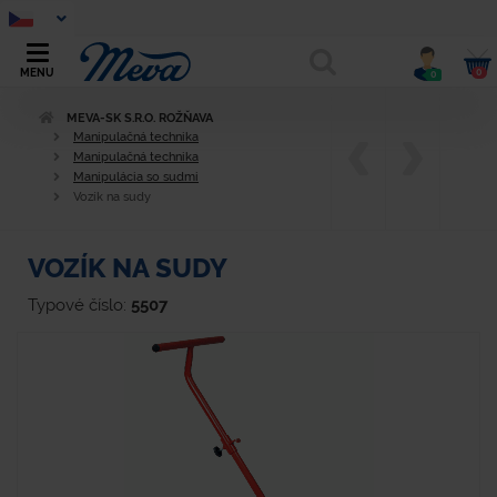
0
MENU
0
MEVA-SK S.R.O. ROŽŇAVA
Manipulačná technika
Manipulačná technika
Manipulácia so sudmi
Vozík na sudy
VOZÍK NA SUDY
Typové číslo:
5507