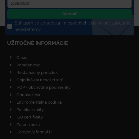
Odoslať
Súhlasím so spracovaním osobných údajov pre zasielanie
newsletterov
UŽITOČNÉ INFORMÁCIE
O nás
Poradenstvo
Reklamačný poriadok
Objednávka newsletterů
VOP - obchodné podmienky
Obnova lesa
Enviromentálna politika
Politika kvality
ISO certifikáty
Zelená linka
Dopytový formulár