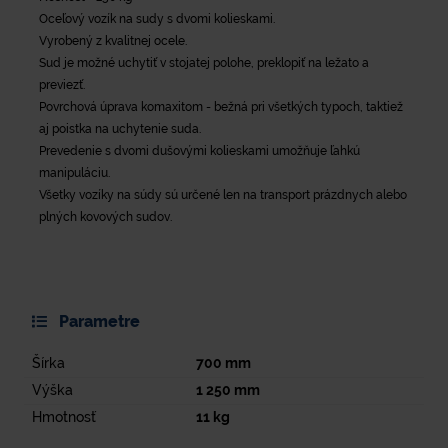
Oceľový vozík na sudy s dvomi kolieskami.
Vyrobený z kvalitnej ocele.
Sud je možné uchytiť v stojatej polohe, preklopiť na ležato a
previezť.
Povrchová úprava komaxitom - bežná pri všetkých typoch, taktiež
aj poistka na uchytenie suda.
Prevedenie s dvomi dušovými kolieskami umožňuje ľahkú
manipuláciu.
Všetky vozíky na súdy sú určené len na transport prázdnych alebo
plných kovových sudov.
Parametre
Šírka
700
mm
Výška
1 250
mm
Hmotnosť
11
kg