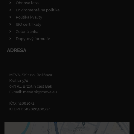
Obnova lesa
Enviromentálna politika
Politika kvality
ISO certifikáty
Zelená linka
Dopytový formulár
ADRESA
MEVA-SK s.r.o. Rožňava
Krátka 574
049 51, Brzotín časť Bak
E-mail:
meva.sk@meva.eu
IČO: 31681051
IČ DPH: SK2020500724