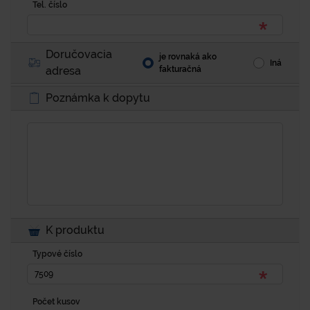
Tel. číslo
Doručovacia
je rovnaká ako
Iná
adresa
fakturačná
Poznámka k dopytu
K produktu
Typové číslo
Počet kusov