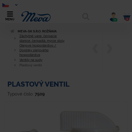
0
MENU
0
MEVA-SK S.R.O. ROŽŇAVA
Záchytné vane, čerpacie
stanice, čerpadlá, mycie stoly
Olejové hospodárstvo /
Doplnky olejového
hospodárstva
Ventily na sudy
Plastový ventil
PLASTOVÝ VENTIL
Typové číslo:
7509