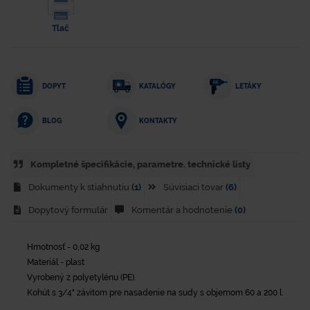
Tlač
DOPYT
KATALÓGY
LETÁKY
KONTAKTY
BLOG
Kompletné špecifikácie, parametre. technické listy
Dokumenty k stiahnutiu
(1)
Súvisiaci tovar
(6)
Dopytový formulár
Komentár a hodnotenie
(0)
Hmotnosť - 0,02 kg
Materiál - plast
Vyrobený z polyetylénu (PE).
Kohút s 3/4" závitom pre nasadenie na sudy s objemom 60 a 200 l.