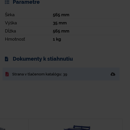
Parametre
Šírka
565
mm
Výška
35
mm
Dĺžka
565
mm
Hmotnosť
1
kg
Dokumenty k stiahnutiu
Strana v tlačenom katalógu: 39