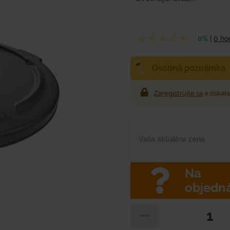
0%
|
0 ho
Osobná poznámka
Zaregistrujte sa
a získat
Vaša aktuálna cena
Na
objedn