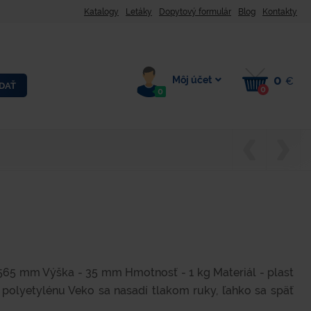
Katalogy
Letáky
Dopytový formulár
Blog
Kontakty
0
Môj účet
€
DAŤ
0
0
565 mm Výška - 35 mm Hmotnosť - 1 kg Materiál - plast
 polyetylénu Veko sa nasadí tlakom ruky, ľahko sa späť