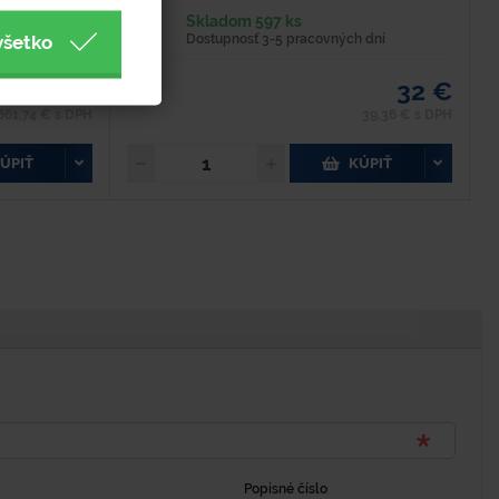
Skladom 597 ks
všetko
 dní
Dostupnosť 3-5 pracovných dní
538 €
32 €
661,74 € s DPH
39,36 € s DPH
ÚPIŤ
KÚPIŤ
Popisné číslo