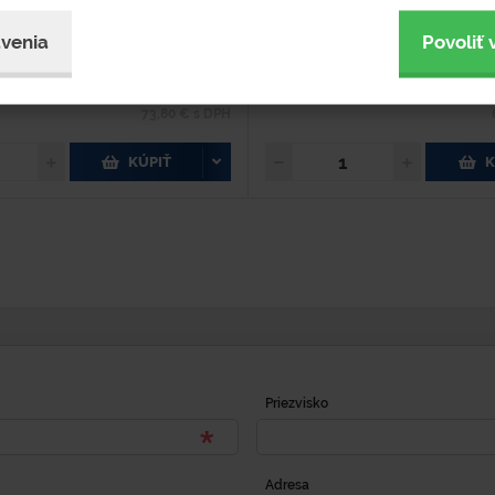
dom 1 ks
Skladom 15 ks
venia
Povoliť 
upnosť 3-5 pracovných dní
Dostupnosť 3-5 pracovných
60 €
73,80 € s DPH
KÚPIŤ
K
Priezvisko
Adresa