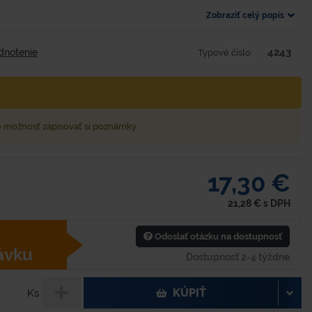
Zobraziť celý popis
4243
dnotenie
Typové číslo
e možnosť zapisovať si poznámky
17,30 €
21,28
€
s DPH
Odoslať otázku na dostupnosť
ávku
Dostupnosť 2-4 týždne
KÚPIŤ
Ks