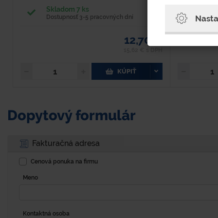
Skladom 7 ks
Skla
Nasta
Dostupnosť 3-5 pracovných dní
Dost
12,70 €
15,62 € s DPH
KÚPIŤ
Dopytový formulár
Fakturačná adresa
Cenová ponuka na firmu
Meno
Kontaktná osoba