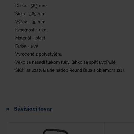
Dĺžka - 565 mm
Šírka - 565 mm
Výška - 35 mm
Hmotnosť - 1 kg
Materiál - plast
Farba - sivá
Vyrobené z polyetylénu
Veko sa nasadí tlakom ruky, ľahko sa späť uvoľnuje.
Slúži na uzatváranie nádob Round Brue s objemom 121 l
Súvisiaci tovar