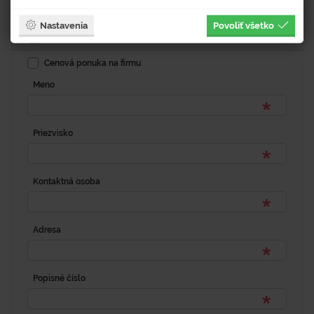
Dopytový formulár
Nastavenia
Povoliť všetko
Fakturačná adresa
Cenová ponuka na firmu
Meno
Priezvisko
Kontaktná osoba
Adresa
Popisné číslo