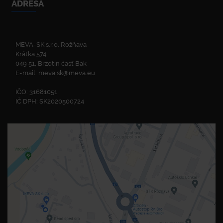
ADRESA
MEVA-SK s.r.o. Rožňava
Krátka 574
049 51, Brzotín časť Bak
E-mail:
meva.sk@meva.eu
IČO: 31681051
IČ DPH: SK2020500724