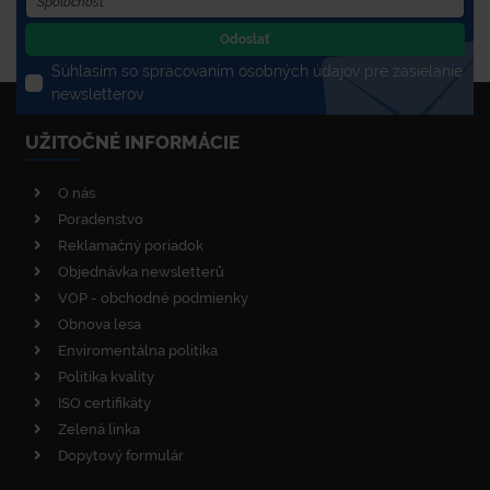
Odoslať
Súhlasím so spracovaním osobných údajov pre zasielanie
newsletterov
UŽITOČNÉ INFORMÁCIE
O nás
Poradenstvo
Reklamačný poriadok
Objednávka newsletterů
VOP - obchodné podmienky
Obnova lesa
Enviromentálna politika
Politika kvality
ISO certifikáty
Zelená linka
Dopytový formulár