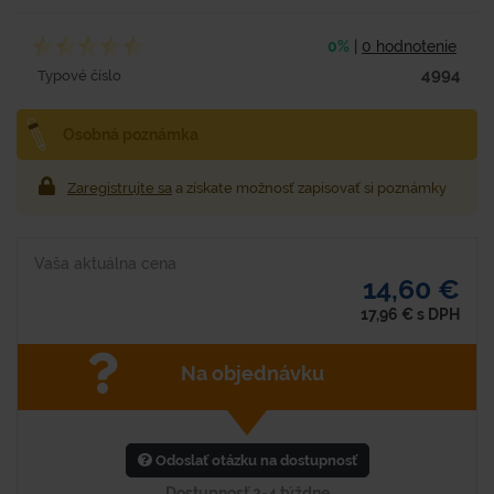
0%
|
0 hodnotenie
4994
Typové číslo
Osobná poznámka
Zaregistrujte sa
a získate možnosť zapisovať si poznámky
Vaša aktuálna cena
14,60 €
17,96
€
s DPH
Na objednávku
Odoslať otázku na dostupnosť
Dostupnosť 2-4 týždne