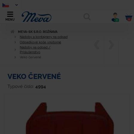
0
MENU
0
MEVA-SK S.R.O. ROŽŇAVA
Nádoby a kontajnery na odpad
Odpadkové koše vnútorné
Nádoby na odpad /
Príslušenstvo
Veko červené
VEKO ČERVENÉ
Typové číslo:
4994