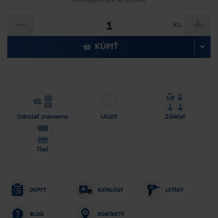
Ks
KÚPIŤ
Odoslať známemu
Uložiť
Zdielať
Tlač
DOPYT
KATALÓGY
LETÁKY
KONTAKTY
BLOG