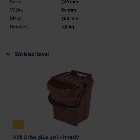
Šírka
520
mm
Výška
60
mm
Dĺžka
560
mm
Hmotnosť
0,6
kg
Súvisiaci tovar
Kôš Urba plus 40 l - hnedý
P