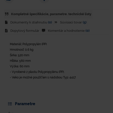
Kompletné špecifikácie, parametre. technické listy
Dokumenty k stiahnutiu
(0)
Súvisiaci tovar
(5)
Dopytový formulár
Komentár a hodnotenie
(0)
Materiál: Polypropylén (PP)
Hmotnosť: 0,6 kg
Šírka: 520 mm
Hĺbka: 560 mm
Výška: 60 mm
- Vyrobené z plastu Polypropylénu (PP).
- Veko je možné použiť len s nádobou Typ: 4417.
Parametre