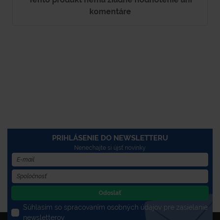
komentáre
PRIHLÁSENIE DO NEWSLETTERU
Nenechajte si újsť novinky
Odoslať
Súhlasím so spracovaním osobných údajov pre zasielanie
newsletterov