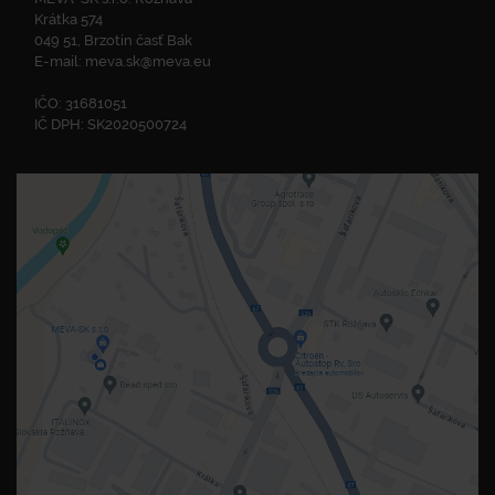
Krátka 574
049 51, Brzotín časť Bak
E-mail:
meva.sk@meva.eu
IČO: 31681051
IČ DPH: SK2020500724