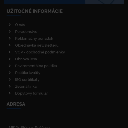
UŽITOČNÉ INFORMÁCIE
O nás
Poradenstvo
Reklamačný poriadok
Objednávka newsletterů
VOP - obchodné podmienky
Obnova lesa
Enviromentálna politika
Politika kvality
ISO certifikáty
Zelená linka
Dopytový formulár
ADRESA
MEVA-SK s.r.o. Rožňava