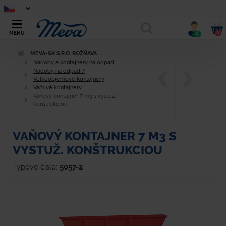
0
MENU
0
MEVA-SK S.R.O. ROŽŇAVA
Nádoby a kontajnery na odpad
Nádoby na odpad /
Veľkoobjemové kontajnery
Vaňové kontajnery
Vaňový kontajner 7 m3 s vystuž.
konštrukciou
VAŇOVÝ KONTAJNER 7 M3 S
VYSTUŽ. KONŠTRUKCIOU
Typové číslo:
5057-2