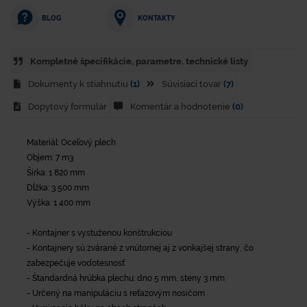
KONTAKTY
BLOG
Kompletné špecifikácie, parametre. technické listy
Dokumenty k stiahnutiu
(1)
Súvisiaci tovar
(7)
Dopytový formulár
Komentár a hodnotenie
(0)
Materiál: Oceľový plech
Objem: 7 m3
Šírka: 1 820 mm
Dĺžka: 3 500 mm
Výška: 1 400 mm
- Kontajner s vystuženou konštrukciou
- Kontajnery sú zvárané z vnútornej aj z vonkajšej strany, čo
zabezpečuje vodotesnosť
- Štandardná hrúbka plechu: dno 5 mm, steny 3 mm
- Určený na manipuláciu s reťazovým nosičom