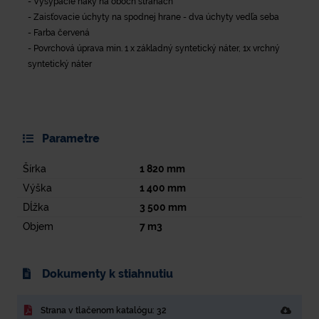
- Vysýpacie háky na oboch stranách
- Zaisťovacie úchyty na spodnej hrane - dva úchyty vedľa seba
- Farba červená
- Povrchová úprava min. 1 x základný syntetický náter, 1x vrchný
syntetický náter
Parametre
Šírka
1 820
mm
Výška
1 400
mm
Dĺžka
3 500
mm
Objem
7
m3
Dokumenty k stiahnutiu
Strana v tlačenom katalógu: 32