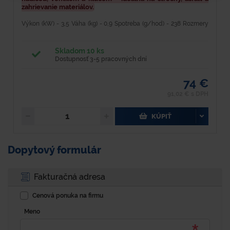
zahrievanie materiálov.
z
Výkon (kW) - 3,5 Váha (kg) - 0,9 Spotreba (g/hod) - 238 Rozmery
V
(š x h x v) - 420x265x40 ks/kartón - 6 Opaľovacie súpravy na
x
propán bután sú určené pre domácich majstrov na...
b
Skladom 10 ks
Dostupnosť 3-5 pracovných dní
74 €
91,02 € s DPH
KÚPIŤ
Dopytový formulár
Fakturačná adresa
Cenová ponuka na firmu
Meno