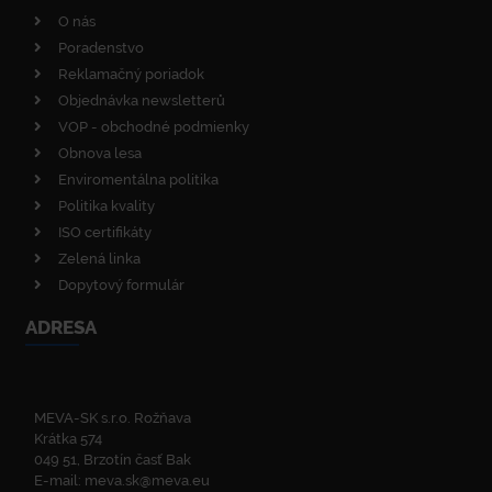
O nás
Poradenstvo
Reklamačný poriadok
Objednávka newsletterů
VOP - obchodné podmienky
Obnova lesa
Enviromentálna politika
Politika kvality
ISO certifikáty
Zelená linka
Dopytový formulár
ADRESA
MEVA-SK s.r.o. Rožňava
Krátka 574
049 51, Brzotín časť Bak
E-mail:
meva.sk@meva.eu