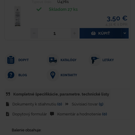
U4761
Typové číslo
Skladom 27 ks
3,50 €
4,31 € s DPH
KÚPIŤ
DOPYT
KATALÓGY
LETÁKY
KONTAKTY
BLOG
Kompletné špecifikácie, parametre. technické listy
Dokumenty k stiahnutiu
(0)
Súvisiaci tovar
(5)
Dopytový formulár
Komentár a hodnotenie
(0)
Balenie obsahuje: