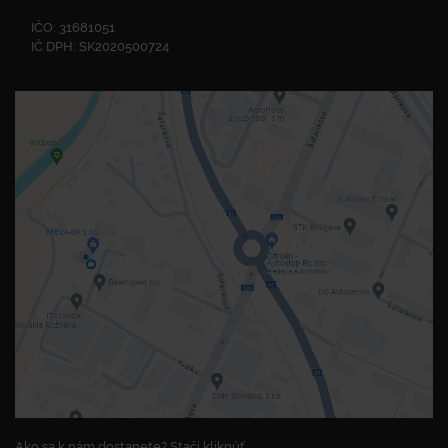
IČO: 31681051
IČ DPH: SK2020500724
Ako sa k nám dostanete? Stačí kliknúť.