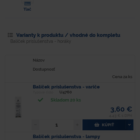
Tlač
Varianty k produktu / vhodné do kompletu
Balíček príslušenstva - horáky
Názov
Dostupnosť
Cena za ks
Balíček príslušenstva - variče
U4760
Typové číslo
Skladom 20 ks
3,60 €
4,43 € s DPH
KÚPIŤ
Balíček príslušenstva - lampy