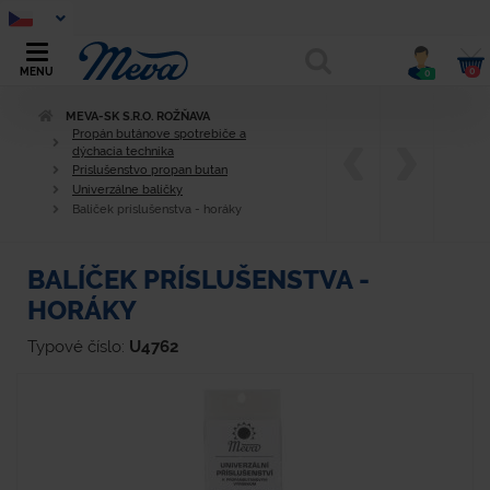
0
MENU
0
MEVA-SK S.R.O. ROŽŇAVA
Propán butánove spotrebiče a
dýchacia technika
Príslušenstvo propan butan
Univerzálne balíčky
Balíček príslušenstva - horáky
BALÍČEK PRÍSLUŠENSTVA -
HORÁKY
Typové číslo:
U4762