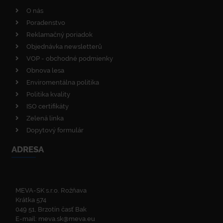
O nás
Poradenstvo
Reklamačný poriadok
Objednávka newsletterů
VOP - obchodné podmienky
Obnova lesa
Enviromentálna politika
Politika kvality
ISO certifikáty
Zelená linka
Dopytový formulár
ADRESA
MEVA-SK s.r.o. Rožňava
Krátka 574
049 51, Brzotín časť Bak
E-mail:
meva.sk@meva.eu