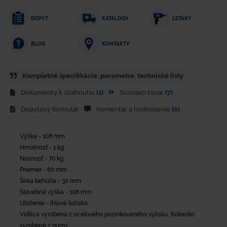
DOPYT
KATALÓGY
LETÁKY
KONTAKTY
BLOG
Kompletné špecifikácie, parametre. technické listy
Dokumenty k stiahnutiu
(1)
Súvisiaci tovar
(7)
Dopytový formulár
Komentár a hodnotenie
(0)
Výška - 108 mm
Hmotnosť - 1 kg
Nosnosť - 70 kg
Priemer - 80 mm
Šírka behúňa - 30 mm
Stavebná výška - 108 mm
Uloženie - Ihlové ložisko
Vidlica vyrobená z oceľového pozinkovaného výlisku, Koliesko
vyrobené z gumy.