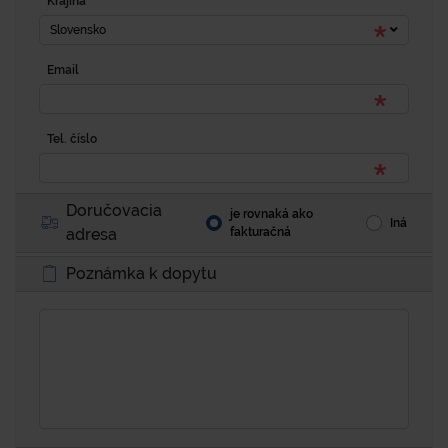
Krajina
Slovensko
Email
Tel. číslo
Doručovacia
je rovnaká ako
Iná
adresa
fakturačná
Poznámka k dopytu