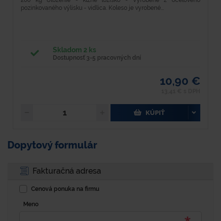
pozinkovaného výlisku - vidlica. Koleso je vyrobené...
i
Skladom 2 ks
Dostupnosť 3-5 pracovných dní
10,90 €
13,41 € s DPH
KÚPIŤ
Dopytový formulár
Fakturačná adresa
Cenová ponuka na firmu
Meno