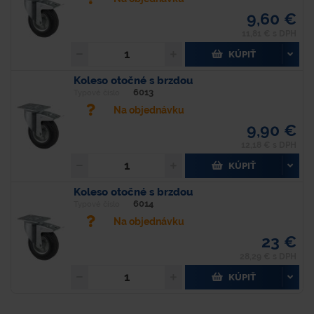
9,60 €
11,81 € s DPH
KÚPIŤ
Koleso otočné s brzdou
6013
Typové číslo
Na objednávku
9,90 €
12,18 € s DPH
KÚPIŤ
Koleso otočné s brzdou
6014
Typové číslo
Na objednávku
23 €
28,29 € s DPH
KÚPIŤ