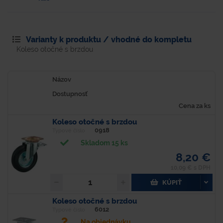
Varianty k produktu / vhodné do kompletu
Koleso otočné s brzdou
Názov
Dostupnosť
Cena za ks
Koleso otočné s brzdou
0918
Typové číslo
Skladom 15 ks
8,20 €
10,09 € s DPH
KÚPIŤ
Koleso otočné s brzdou
6012
Typové číslo
Na objednávku