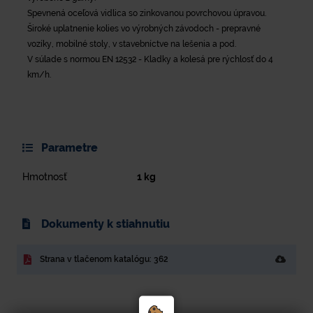
Spevnená oceľová vidlica so zinkovanou povrchovou úpravou.
Široké uplatnenie kolies vo výrobných závodoch - prepravné
vozíky, mobilné stoly, v stavebníctve na lešenia a pod.
V súlade s normou EN 12532 - Kladky a kolesá pre rýchlosť do 4
km/h.
Parametre
Hmotnosť
1
kg
Dokumenty k stiahnutiu
Strana v tlačenom katalógu: 362