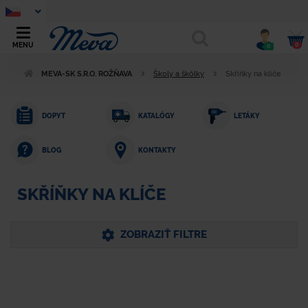
0
MENU
0
MEVA-SK S.R.O. ROŽŇAVA
Školy a škôlky
Skříňky na klíče
DOPYT
KATALÓGY
LETÁKY
KONTAKTY
BLOG
SKŘÍŇKY NA KLÍČE
ZOBRAZIŤ FILTRE