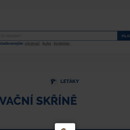
HLA
hladávanejšie:
ohrievač
,
kuka
,
kontajner
,
LETÁKY
VAČNÍ SKŘÍNĚ