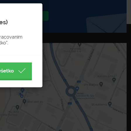
Odoslať
es)
pracovaním
ko".
všetko