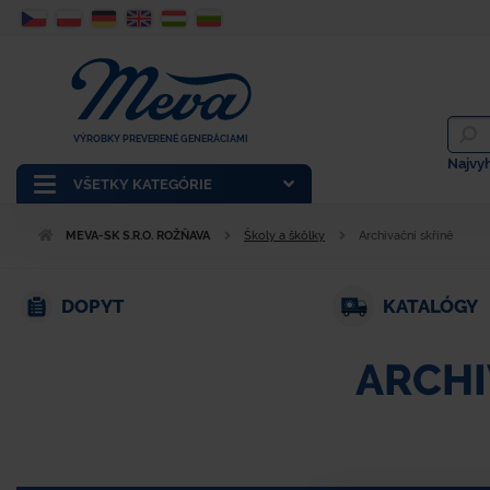
VÝROBKY PREVERENÉ GENERÁCIAMI
Najvy
VŠETKY KATEGÓRIE
MEVA-SK S.R.O. ROŽŇAVA
Školy a škôlky
Archivační skříně
DOPYT
KATALÓGY
ARCHI