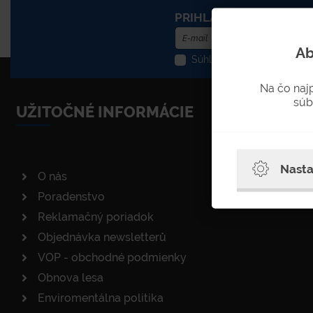
PRIHLÁSENIE DO NEWS
Ab
Súhlasím so spracovaním o
Na čo naj
súb
UŽITOČNÉ INFORMÁCIE
Nasta
O nás
Poradenstvo
Reklamačný poriadok
Objednávka newsletterů
VOP - obchodné podmienky
Obnova lesa
Enviromentálna politika