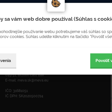
LETTERU
Nenechajte si újsť novinky
y sa vám web dobre používal (Súhlas s cooki
sobných údajov pre zasielanie newsletterov
pohodlnejšie používanie webu potrebujeme váš súhlas so s
orov cookies. Súhlas udelíte kliknutím na tlačidlo "Povoliť všet
ADRESA
venia
Povoliť 
MEVA-SK s.r.o. Rožňava
Krátka 574
049 51, Brzotín časť Bak
E-mail:
meva.sk@meva.eu
IČO: 31681051
IČ DPH: SK2020500724