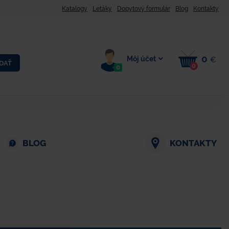
Katalogy
Letáky
Dopytový formulár
Blog
Kontakty
0
Môj účet
€
DAŤ
0
0
BLOG
KONTAKTY