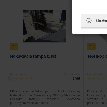
Nasta
Nakladacia rampa (1 ks)
Teleskopic
Hodnotenie
Typové číslo
Hodnotenie
3795
Dĺžka - 1 500 mm Šírka - 400 mm Hmotnosť - 14 kg
Dĺžka - 1180
Materiál - hliník Nosnosť - 3 068 kg Vhodná pri
Hmotnosť - 3,4
nakládke ťažkých zariadení. Vybavená
Vyroená z h
protišmykovým povrchom na...
prekážok a uľah