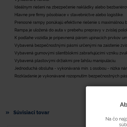
Ideálnym riešení na zbezpečenie nakládky alebo bezbariéro
Hlavne pre firmy pôsobiace v stavebníctve alebo logistike.
Prenosné rampy ponúkajú efektívne riešenie s maximálnou 
Rampa je uložená do auta v prebehu prepravy v zvislej polo
K podlahe vozidla je pripevnená párom upínacích prvkov u
Vybavená bezpečnostnými pásmi určenými na zaistenie zvis
Vybavená gumovými silentblokmi zabraňujúcimi vzniku zvukov
Vybavená plastovými držiakmi pre ľahšiu manipuláciu.
Jednoduchá obsluha - vykonávaná min. 1 osobou - nízka ná
Rozkladanie je vykonávané rozopnutím bezpečnostných páso
Ab
Súvisiaci tovar
Na čo naj
súb