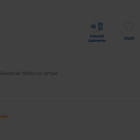
Odoslať
Uložiť
známemu
Skladacia hliníková rampa
ávku