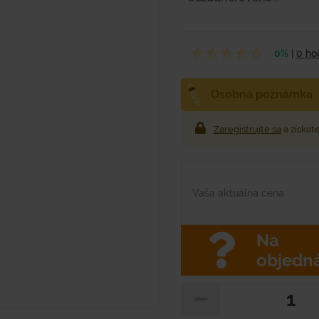
0%
|
0 ho
Osobná poznámka
Zaregistrujte sa
a získat
Vaša aktuálna cena
Na
objedn