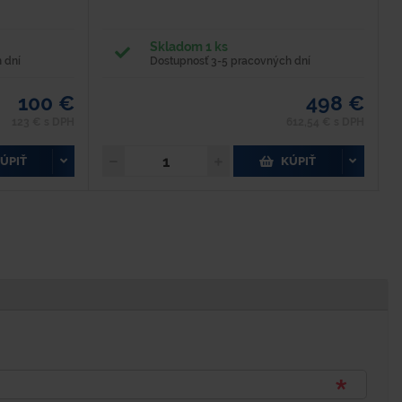
Skladom 1 ks
 dní
Dostupnosť 3-5 pracovných dní
100 €
498 €
123 € s DPH
612,54 € s DPH
ÚPIŤ
KÚPIŤ