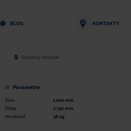
BLOG
KONTAKTY
Dopytový formulár
Parametre
Šírka
1 000
mm
Dĺžka
2 750
mm
Hmotnosť
38
kg