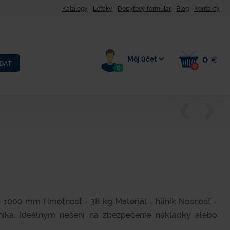
Katalogy
Letáky
Dopytový formulár
Blog
Kontakty
0
Môj účet
€
DAŤ
0
0
 1000 mm Hmotnosť - 38 kg Materiál - hliník Nosnosť -
íka. Ideálnym riešení na zbezpečenie nakládky alebo