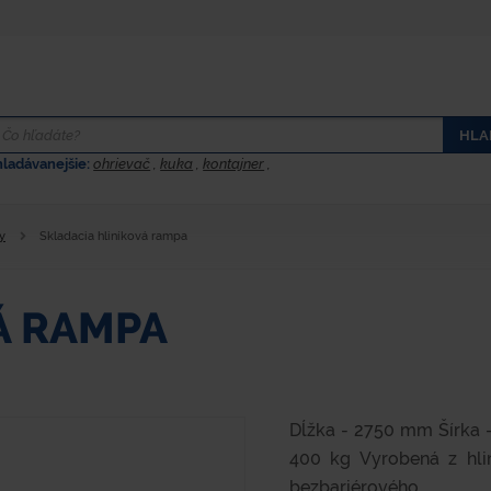
HLA
hladávanejšie:
ohrievač
,
kuka
,
kontajner
,
y
Skladacia hliníková rampa
Á RAMPA
Dĺžka - 2750 mm Šírka -
400 kg Vyrobená z hlin
bezbariérového...