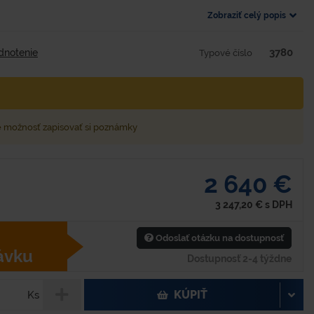
Zobraziť celý popis
3780
dnotenie
Typové číslo
e možnosť zapisovať si poznámky
2 640 €
3 247,20
€
s DPH
Odoslať otázku na dostupnosť
ávku
Dostupnosť 2-4 týždne
KÚPIŤ
Ks