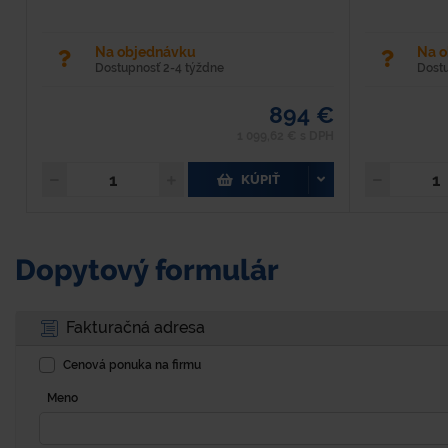
Na objednávku
Na 
Dostupnosť 2-4 týždne
Dost
894 €
1 099,62 € s DPH
KÚPIŤ
Dopytový formulár
Fakturačná adresa
Cenová ponuka na firmu
Meno