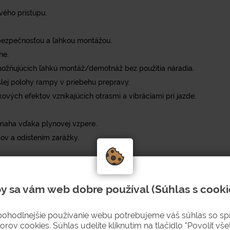
vého prístupu.
bezpečnosťou a ľahkou montážou.
he.
možňujúcich ľahkú montáž/demotnáž bez použitia náradia.
lej polohy rampy v priebehu prepravy.
ých efektov vznikajúcich otrasmi a vibráciami pri jazde.
maha vďaka plynovej vzpere.
v a odistením zarážky.
y sa vám web dobre používal (Súhlas s cooki
pohodlnejšie používanie webu potrebujeme váš súhlas so s
orov cookies. Súhlas udelíte kliknutím na tlačidlo "Povoliť všet