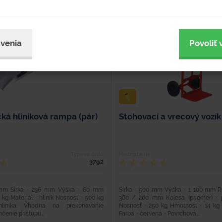
venia
Povoliť 
ká hliníková rampa (pár)
Stohovací a vrecový vozík
Typové číslo
Hodnotenie
3792
 mm Šírka - 236 mm Výška - 60 mm
Šírka - 500 mm Výška - 1 100 mm R
 kg Materiál - hliník Nosnosť - 500 kg
380 / 200 mm Kolesá (priemer) - 
liníka. Vhodná na prekonávanie
Nosnosť - 250 kg Hmotnosť - 14 kg M
čenie prístupu...
Farba - červená - Povrchová...