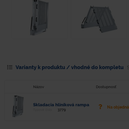
Varianty k produktu / vhodné do kompletu
Názov
Dostupnosť
Skladacia hliníková rampa
Na objedn
3779
Typové číslo