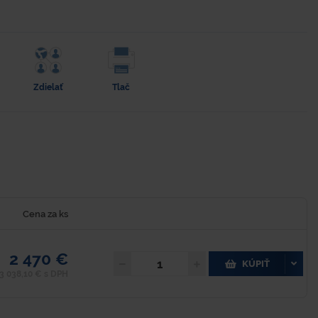
Zdielať
Tlač
Cena za ks
2 470 €
KÚPIŤ
3 038,10 € s DPH