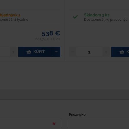
objednávku
Skladom 3 ks
upnosť 2-4 týždne
Dostupnosť 3-5 pracovných
538 €
661,74 € s DPH
KÚPIŤ
K
Priezvisko