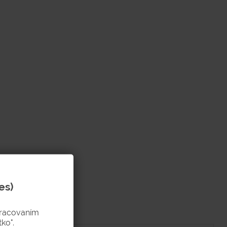
es)
pracovaním
ko".