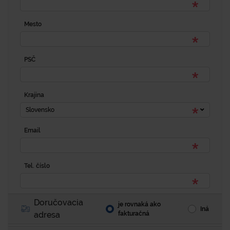
Mesto
PSČ
Krajina
Slovensko
Email
Tel. číslo
Doručovacia
je rovnaká ako
Iná
adresa
fakturačná