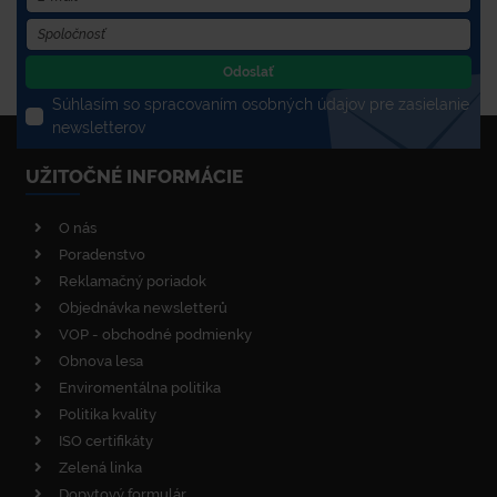
Odoslať
Súhlasím so spracovaním osobných údajov pre zasielanie
newsletterov
UŽITOČNÉ INFORMÁCIE
O nás
Poradenstvo
Reklamačný poriadok
Objednávka newsletterů
VOP - obchodné podmienky
Obnova lesa
Enviromentálna politika
Politika kvality
ISO certifikáty
Zelená linka
Dopytový formulár