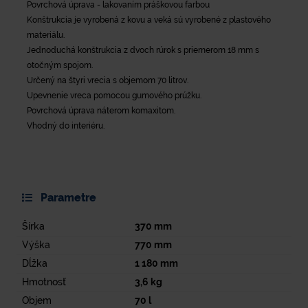
Povrchová úprava - lakovaním práškovou farbou
Konštrukcia je vyrobená z kovu a veká sú vyrobené z plastového
materiálu.
Jednoduchá konštrukcia z dvoch rúrok s priemerom 18 mm s
otočným spojom.
Určený na štyri vrecia s objemom 70 litrov.
Upevnenie vreca pomocou gumového prúžku.
Povrchová úprava náterom komaxitom.
Vhodný do interiéru.
Parametre
Šírka
370
mm
Výška
770
mm
Dĺžka
1 180
mm
Hmotnosť
3,6
kg
Objem
70
l