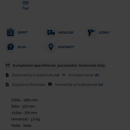
Tlač
DOPYT
KATALÓGY
LETÁKY
KONTAKTY
BLOG
Kompletné špecifikácie, parametre. technické listy
Dokumenty k stiahnutiu
(1)
Súvisiaci tovar
(6)
Dopytový formulár
Komentár a hodnotenie
(0)
Dĺžka - 1180 mm
Šírka - 370 mm
Výška - 770 mm
Hmotnosť - 3,6 kg
Farba - biela