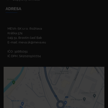
ADRESA
MEVA-SK s.r.o. Rožňava
Krátka 574
049 51, Brzotín časť Bak
E-mail:
meva.sk@meva.eu
IČO: 31681051
IČ DPH: SK2020500724