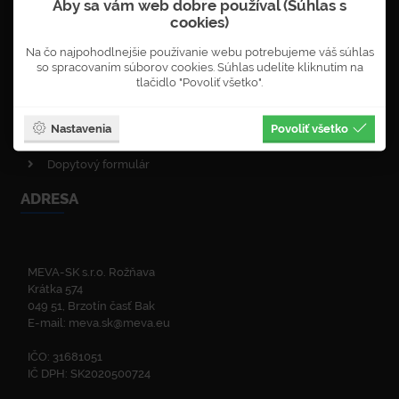
Aby sa vám web dobre používal (Súhlas s
Objednávka newsletterů
cookies)
VOP - obchodné podmienky
Na čo najpohodlnejšie používanie webu potrebujeme váš súhlas
Obnova lesa
so spracovaním súborov cookies. Súhlas udelíte kliknutím na
Enviromentálna politika
tlačidlo "Povoliť všetko".
Politika kvality
ISO certifikáty
Nastavenia
Povoliť všetko
Zelená linka
Dopytový formulár
ADRESA
MEVA-SK s.r.o. Rožňava
Krátka 574
049 51, Brzotín časť Bak
E-mail:
meva.sk@meva.eu
IČO: 31681051
IČ DPH: SK2020500724