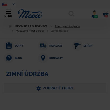
0
MENU
0
MEVA-SK S.R.O. ROŽŇAVA
Priemyselná výroba
Vybavení měst a obcí
Zimní údržba
DOPYT
KATALÓGY
LETÁKY
KONTAKTY
BLOG
ZIMNÍ ÚDRŽBA
ZOBRAZIŤ FILTRE