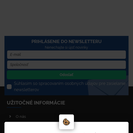
PRIHLÁSENIE DO NEWSLETTERU
Nenechajte si újsť novinky
Odoslať
Súhlasím so spracovaním osobných údajov pre zasielanie
newsletterov
UŽITOČNÉ INFORMÁCIE
O nás
Poradenstvo
Reklamačný poriadok