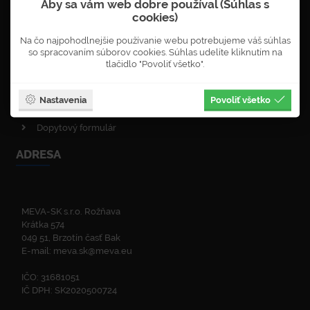
Aby sa vám web dobre používal (Súhlas s
Objednávka newsletterů
cookies)
VOP - obchodné podmienky
Na čo najpohodlnejšie používanie webu potrebujeme váš súhlas
Obnova lesa
so spracovaním súborov cookies. Súhlas udelíte kliknutím na
Enviromentálna politika
tlačidlo "Povoliť všetko".
Politika kvality
ISO certifikáty
Nastavenia
Povoliť všetko
Zelená linka
Dopytový formulár
ADRESA
MEVA-SK s.r.o. Rožňava
Krátka 574
049 51, Brzotín časť Bak
E-mail:
meva.sk@meva.eu
IČO: 31681051
IČ DPH: SK2020500724