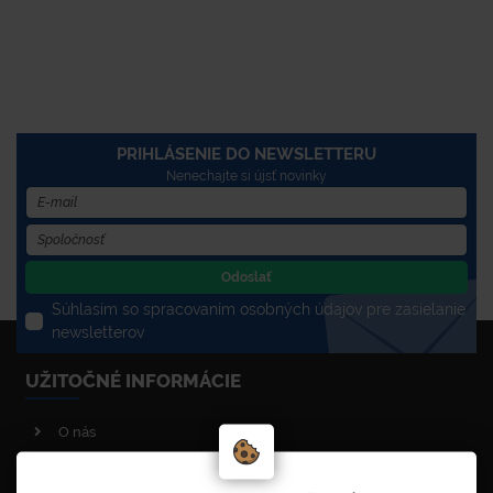
PRIHLÁSENIE DO NEWSLETTERU
Nenechajte si újsť novinky
Odoslať
Súhlasím so spracovaním osobných údajov pre zasielanie
newsletterov
UŽITOČNÉ INFORMÁCIE
O nás
Poradenstvo
Reklamačný poriadok