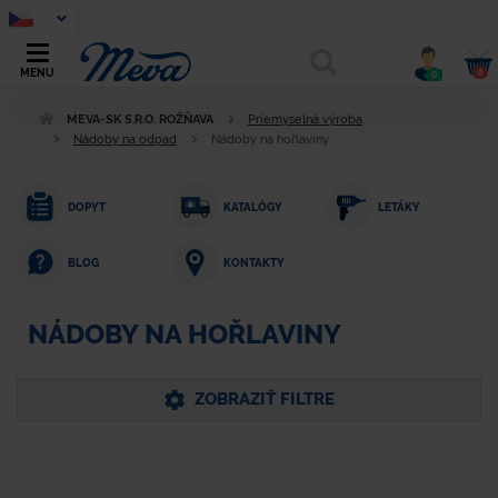
0
MENU
0
MEVA-SK S.R.O. ROŽŇAVA
Priemyselná výroba
Nádoby na odpad
Nádoby na hořlaviny
DOPYT
KATALÓGY
LETÁKY
KONTAKTY
BLOG
NÁDOBY NA HOŘLAVINY
ZOBRAZIŤ FILTRE