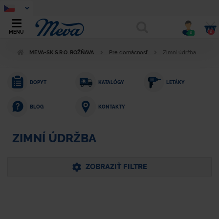
0
MENU
0
MEVA-SK S.R.O. ROŽŇAVA
Pre domácnosť
Zimní údržba
DOPYT
KATALÓGY
LETÁKY
KONTAKTY
BLOG
ZIMNÍ ÚDRŽBA
ZOBRAZIŤ FILTRE