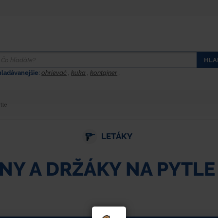
HLA
hladávanejšie:
ohrievač
,
kuka
,
kontajner
,
tle
LETÁKY
NY A DRŽÁKY NA PYTLE