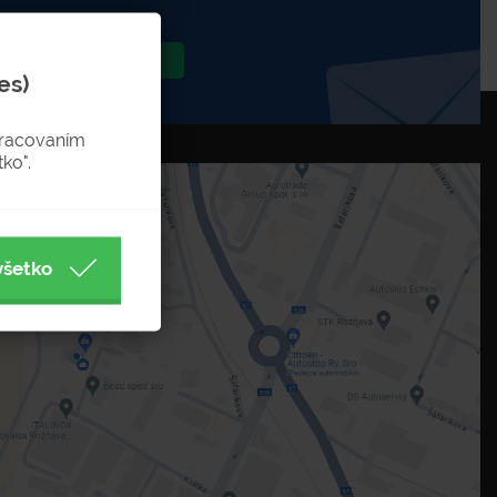
Odoslať
es)
pracovaním
ko".
všetko