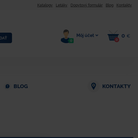
Katalogy
Letáky
Dopytový formulár
Blog
Kontakty
0
Môj účet
€
DAŤ
0
0
BLOG
KONTAKTY