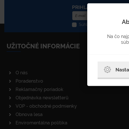
PRIHLÁSENIE DO NEWS
Ab
Súhlasím so spracovaním o
Na čo naj
súb
UŽITOČNÉ INFORMÁCIE
Nasta
O nás
Poradenstvo
Reklamačný poriadok
Objednávka newsletterů
VOP - obchodné podmienky
Obnova lesa
Enviromentálna politika