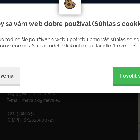
LETTERU
Nenechajte si újsť novinky
y sa vám web dobre používal (Súhlas s cooki
sobných údajov pre zasielanie newsletterov
pohodlnejšie používanie webu potrebujeme váš súhlas so s
orov cookies. Súhlas udelíte kliknutím na tlačidlo "Povoliť všet
ADRESA
venia
Povoliť 
MEVA-SK s.r.o. Rožňava
Krátka 574
049 51, Brzotín časť Bak
E-mail:
meva.sk@meva.eu
IČO: 31681051
IČ DPH: SK2020500724