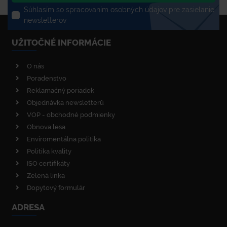
Súhlasím so spracovaním osobných údajov pre zasielanie
newsletterov
UŽITOČNÉ INFORMÁCIE
O nás
Poradenstvo
Reklamačný poriadok
Objednávka newsletterů
VOP - obchodné podmienky
Obnova lesa
Enviromentálna politika
Politika kvality
ISO certifikáty
Zelená linka
Dopytový formulár
ADRESA