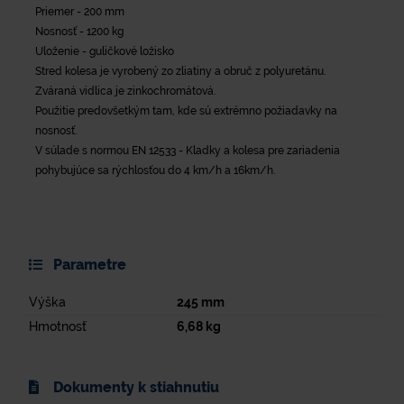
Priemer - 200 mm
Nosnosť - 1200 kg
Uloženie - guličkové ložisko
Stred kolesa je vyrobený zo zliatiny a obruč z polyuretánu.
Zváraná vidlica je zinkochromátová.
Použitie predovšetkým tam, kde sú extrémno požiadavky na
nosnosť.
V súlade s normou EN 12533 - Kladky a kolesa pre zariadenia
pohybujúce sa rýchlosťou do 4 km/h a 16km/h.
Parametre
Výška
245
mm
Hmotnosť
6,68
kg
Dokumenty k stiahnutiu