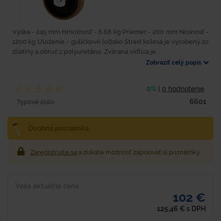
Výška - 245 mm Hmotnosť - 6,68 kg Priemer - 200 mm Nosnosť -
1200 kg Uloženie - guličkové ložisko Stred kolesa je vyrobený zo
zliatiny a obruč z polyuretánu. Zváraná vidlica je...
Zobraziť celý popis
0%
|
0 hodnotenie
6601
Typové číslo
Osobná poznámka
Zaregistrujte sa
a získate možnosť zapisovať si poznámky
Vaša aktuálna cena
102 €
125,46
€
s DPH