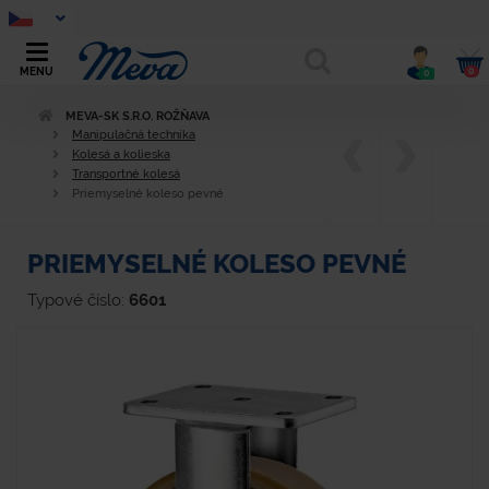
0
MENU
0
MEVA-SK S.R.O. ROŽŇAVA
Manipulačná technika
Kolesá a kolieska
Transportné kolesá
Priemyselné koleso pevné
PRIEMYSELNÉ KOLESO PEVNÉ
Typové číslo:
6601