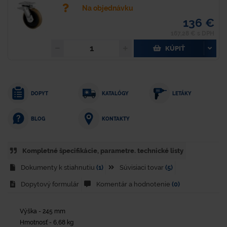
Na objednávku
136 €
167,28 € s DPH
KÚPIŤ
DOPYT
KATALÓGY
LETÁKY
KONTAKTY
BLOG
Kompletné špecifikácie, parametre. technické listy
Dokumenty k stiahnutiu
(1)
Súvisiaci tovar
(5)
Dopytový formulár
Komentár a hodnotenie
(0)
Výška - 245 mm
Hmotnosť - 6,68 kg