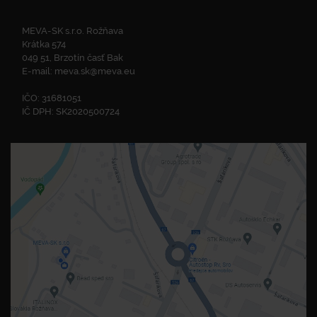
MEVA-SK s.r.o. Rožňava
Krátka 574
049 51, Brzotín časť Bak
E-mail:
meva.sk@meva.eu
IČO: 31681051
IČ DPH: SK2020500724