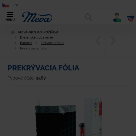
0
MENU
0
MEVA-SK S.R.O. ROŽŇAVA
Dielenské vybavenie
Balenie
Držiaky a fólie
Prekrývacia fólia
PREKRÝVACIA FÓLIA
Typové číslo:
3567