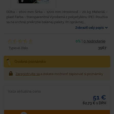
Dĺžka - 1600 mm Šírka - 1200 mm Hmotnosť - 20 kg Materiál -
plast Farba - transparentná Vyrobená z polyetylénu (PE). Používa
sa na vrchné prekrytie balenej palety. Pri správnej...
Zobraziť celý popis
0%
|
0 hodnotenie
3567
Typové číslo
Osobná poznámka
Zaregistrujte sa
a získate možnosť zapisovať si poznámky
Vaša aktuálna cena
51 €
62,73
€
s DPH