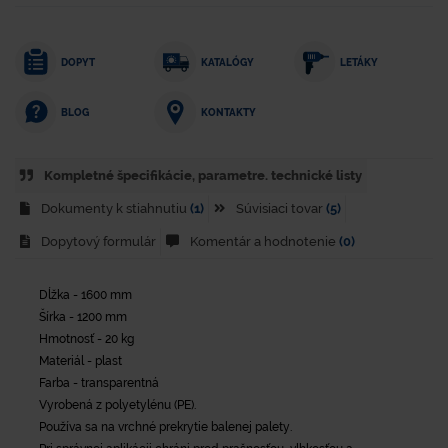
DOPYT
KATALÓGY
LETÁKY
KONTAKTY
BLOG
Kompletné špecifikácie, parametre. technické listy
Dokumenty k stiahnutiu
(1)
Súvisiaci tovar
(5)
Dopytový formulár
Komentár a hodnotenie
(0)
Dĺžka - 1600 mm
Šírka - 1200 mm
Hmotnosť - 20 kg
Materiál - plast
Farba - transparentná
Vyrobená z polyetylénu (PE).
Používa sa na vrchné prekrytie balenej palety.