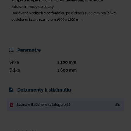
Pri správnej aplikácii chráni pred prašnosťou, vlhkosťou a
zatekaním vody do palety.
Dodávané v roliach s perforáciou po dĺžkach 1600 mm pre ľahké
oddelenie listu s rozmerom 1600 x 1200 mm.
Parametre
Šírka
1 200
mm
Dĺžka
1 600
mm
Dokumenty k stiahnutiu
Strana v tlačenom katalógu: 288