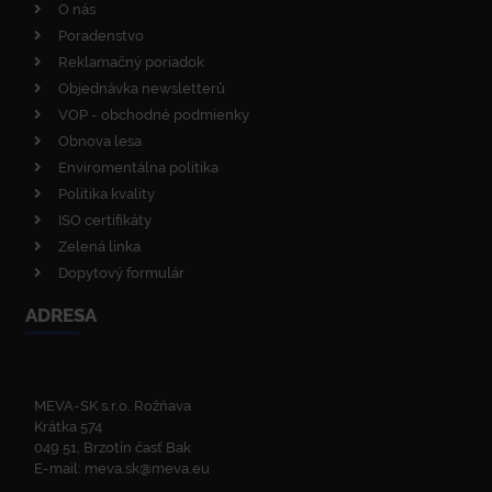
O nás
Poradenstvo
Reklamačný poriadok
Objednávka newsletterů
VOP - obchodné podmienky
Obnova lesa
Enviromentálna politika
Politika kvality
ISO certifikáty
Zelená linka
Dopytový formulár
ADRESA
MEVA-SK s.r.o. Rožňava
Krátka 574
049 51, Brzotín časť Bak
E-mail:
meva.sk@meva.eu