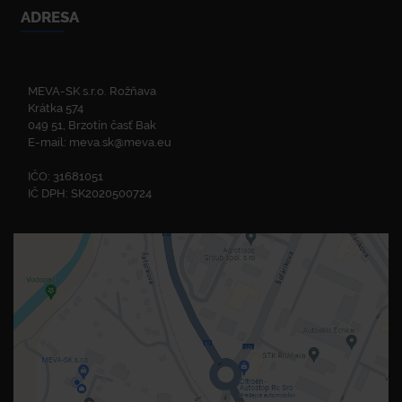
ADRESA
MEVA-SK s.r.o. Rožňava
Krátka 574
049 51, Brzotín časť Bak
E-mail:
meva.sk@meva.eu
IČO: 31681051
IČ DPH: SK2020500724