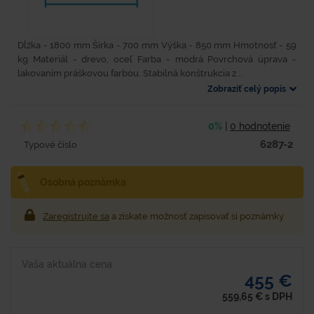
Dĺžka - 1800 mm Šírka - 700 mm Výška - 850 mm Hmotnosť - 59
kg Materiál - drevo, oceľ Farba - modrá Povrchová úprava -
lakovaním práškovou farbou. Stabilná konštrukcia z...
Zobraziť celý popis
0%
|
0 hodnotenie
6287-2
Typové číslo
Osobná poznámka
Zaregistrujte sa
a získate možnosť zapisovať si poznámky
Vaša aktuálna cena
455 €
559,65
€
s DPH