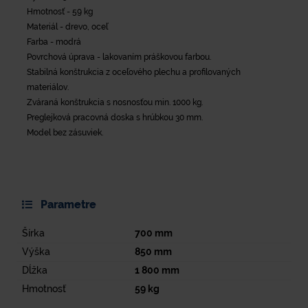
Hmotnosť - 59 kg
Materiál - drevo, oceľ
Farba - modrá
Povrchová úprava - lakovaním práškovou farbou.
Stabilná konštrukcia z oceľového plechu a profilovaných
materiálov.
Zváraná konštrukcia s nosnosťou min. 1000 kg.
Preglejková pracovná doska s hrúbkou 30 mm.
Model bez zásuviek.
Parametre
Šírka
700
mm
Výška
850
mm
Dĺžka
1 800
mm
Hmotnosť
59
kg