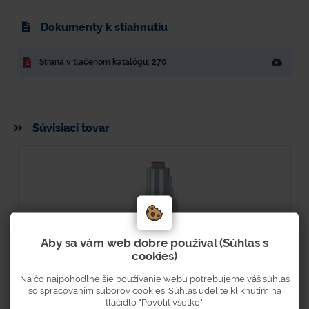
Dokumenty k stiahnutiu
Strana v tlačenom katalógu: 270
Súvisiaci tovar
Aby sa vám web dobre používal (Súhlas s
cookies)
Na čo najpohodlnejšie používanie webu potrebujeme váš súhlas
so spracovaním súborov cookies. Súhlas udelíte kliknutím na
tlačidlo "Povoliť všetko".