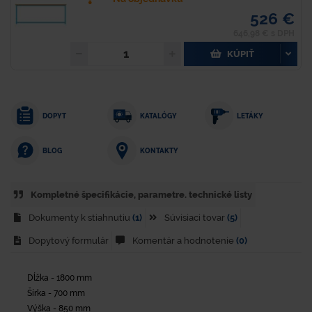
526 €
646,98 € s DPH
KÚPIŤ
DOPYT
KATALÓGY
LETÁKY
KONTAKTY
BLOG
Kompletné špecifikácie, parametre. technické listy
Dokumenty k stiahnutiu
(1)
Súvisiaci tovar
(5)
Dopytový formulár
Komentár a hodnotenie
(0)
Dĺžka - 1800 mm
Šírka - 700 mm
Výška - 850 mm