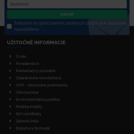
Odoslať
Súhlasím so spracovaním osobných údajov pre zasielanie
newsletterov
UŽITOČNÉ INFORMÁCIE
O nás
Poradenstvo
Reklamačný poriadok
Objednávka newsletterů
VOP - obchodné podmienky
Obnova lesa
Enviromentálna politika
Politika kvality
ISO certifikáty
Zelená linka
Dopytový formulár