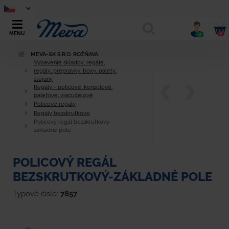
0
MENU
0
MEVA-SK S.R.O. ROŽŇAVA
Vybavenie skladov, regále,
regály, prepravky, boxy, palety,
stojany
Regály - policové, konzolové,
paletové, viacúčelové
Policové regály
Regály bezskrutkové
Policový regál bezskrutkový-
základné pole
POLICOVÝ REGÁL
BEZSKRUTKOVÝ-ZÁKLADNÉ POLE
Typové číslo:
7857