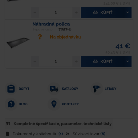
241,08 € s DPH
KÚPIŤ
Náhradná polica
7857-B
Typové číslo
Na objednávku
41 €
50,43 € s DPH
KÚPIŤ
DOPYT
KATALÓGY
LETÁKY
KONTAKTY
BLOG
Kompletné špecifikácie, parametre. technické listy
Dokumenty k stiahnutiu
(1)
Súvisiaci tovar
(6)