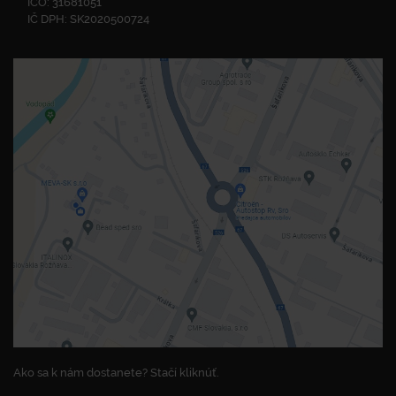
IČO: 31681051
IČ DPH: SK2020500724
Ako sa k nám dostanete? Stačí kliknúť.