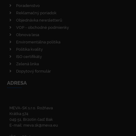
Poradenstvo
Reklamačný poriadok
Objednávka newsletterů
VOP - obchodné podmienky
Obnova lesa
Enviromentálna politika
Politika kvality
ISO certifikáty
Zelená linka
Dopytový formulár
ADRESA
MEVA-SK s.r.o. Rožňava
Krátka 574
049 51, Brzotín časť Bak
E-mail:
meva.sk@meva.eu