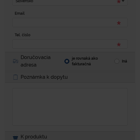
Slovensko
Email
Tel. číslo
Doručovacia
je rovnaká ako
Iná
adresa
fakturačná
Poznámka k dopytu
K produktu