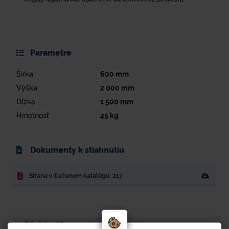
Parametre
Šírka
600
mm
Výška
2 000
mm
Dĺžka
1 500
mm
Hmotnosť
45
kg
Dokumenty k stiahnutiu
Strana v tlačenom katalógu: 217
Súvisiaci tovar