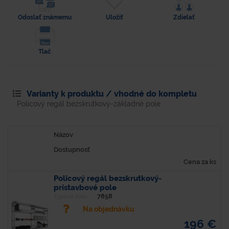
Odoslať známemu
Uložiť
Zdielať
Tlač
Varianty k produktu / vhodné do kompletu
Policový regál bezskrutkový-základné pole
Názov
Dostupnosť
Cena za ks
Policový regál bezskrutkový-
prístavbové pole
7858
Typové číslo
Na objednávku
196 €