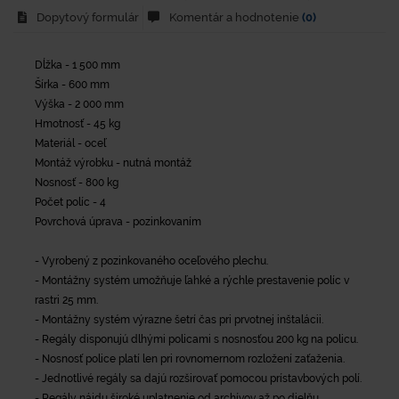
Dopytový formulár
Komentár a hodnotenie
(0)
Dĺžka - 1 500 mm
Šírka - 600 mm
Výška - 2 000 mm
Hmotnosť - 45 kg
Materiál - oceľ
Montáž výrobku - nutná montáž
Nosnosť - 800 kg
Počet políc - 4
Povrchová úprava - pozinkovaním
- Vyrobený z pozinkovaného oceľového plechu.
- Montážny systém umožňuje ľahké a rýchle prestavenie políc v
rastri 25 mm.
- Montážny systém výrazne šetrí čas pri prvotnej inštalácii.
- Regály disponujú dlhými policami s nosnosťou 200 kg na policu.
- Nosnosť police platí len pri rovnomernom rozložení zaťaženia.
- Jednotlivé regály sa dajú rozširovať pomocou prístavbových polí.
- Regály nájdu široké uplatnenie od archívov až po dielňu.