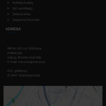
Politika kvality
ISO certifikáty
Zelená linka
Dopytový formulár
ADRESA
MEVA-SK s.r.o. Rožňava
Krátka 574
049 51, Brzotín časť Bak
E-mail:
meva.sk@meva.eu
IČO: 31681051
IČ DPH: SK2020500724