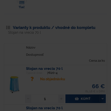
Tlač
Varianty k produktu / vhodné do kompletu
Stojan na vrecia 70 l
Názov
Dostupnosť
Cena za ks
Stojan na vrecia 70 l
7620-4
Typové číslo
Na objednávku
66 €
81,18 € s DPH
KÚPIŤ
Stojan na vrecia 70 l