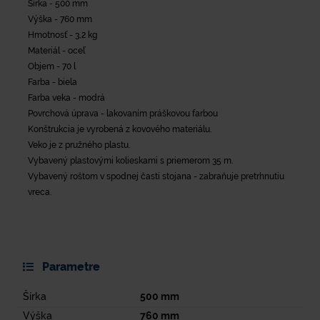
Šírka - 500 mm
Výška - 760 mm
Hmotnosť - 3,2 kg
Materiál - oceľ
Objem - 70 l
Farba - biela
Farba veka - modrá
Povrchová úprava - lakovaním práškovou farbou
Konštrukcia je vyrobená z kovového materiálu.
Veko je z pružného plastu.
Vybavený plastovými kolieskami s priemerom 35 m.
Vybavený roštom v spodnej časti stojana - zabraňuje pretrhnutiu
vreca.
Parametre
Šírka
500
mm
Výška
760
mm