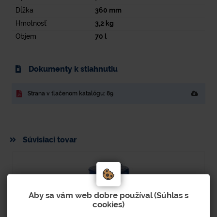
Dĺžka
360
mm
Hmotnosť
3,2
kg
Objem
70
l
Dokumenty k stiahnutiu
Strana v tlačenom katalógu: 89
Súvisiaci tovar
Aby sa vám web dobre používal (Súhlas s
cookies)