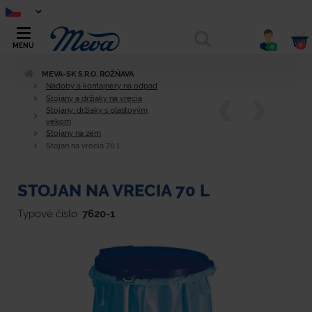
0
MENU
0
MEVA-SK S.R.O. ROŽŇAVA
Nádoby a kontajnery na odpad
Stojany a držiaky na vrecia
Stojany, držiaky s plastovým
vekom
Stojany na zem
Stojan na vrecia 70 l
STOJAN NA VRECIA 70 L
Typové číslo:
7620-1