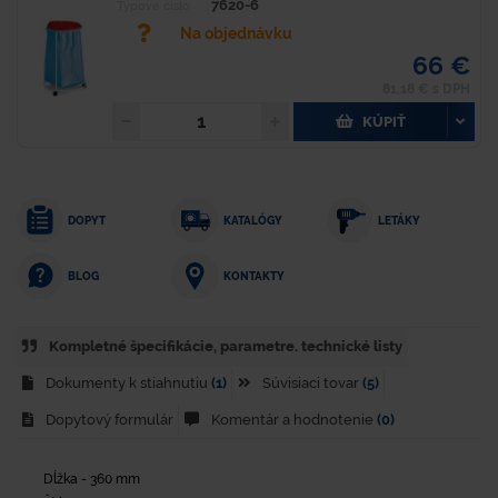
7620-6
Typové číslo
Na objednávku
66 €
81,18 € s DPH
KÚPIŤ
DOPYT
KATALÓGY
LETÁKY
KONTAKTY
BLOG
Kompletné špecifikácie, parametre. technické listy
Dokumenty k stiahnutiu
(1)
Súvisiaci tovar
(5)
Dopytový formulár
Komentár a hodnotenie
(0)
Dĺžka - 360 mm