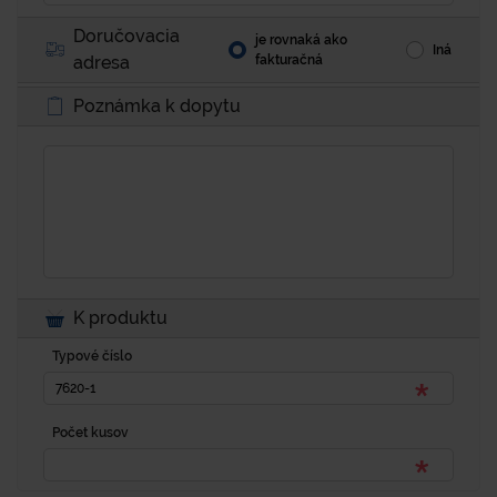
Doručovacia
je rovnaká ako
Iná
adresa
fakturačná
Poznámka k dopytu
K produktu
Typové číslo
Počet kusov