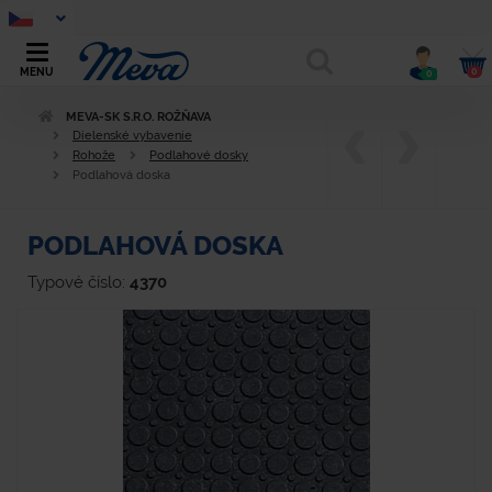
0
MENU
0
MEVA-SK S.R.O. ROŽŇAVA
Dielenské vybavenie
Rohože
Podlahové dosky
Podlahová doska
PODLAHOVÁ DOSKA
Typové číslo:
4370