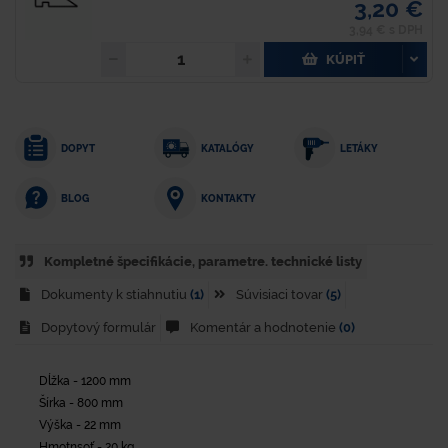
3,20 €
3,94 € s DPH
KÚPIŤ
DOPYT
KATALÓGY
LETÁKY
KONTAKTY
BLOG
Kompletné špecifikácie, parametre. technické listy
Dokumenty k stiahnutiu
(1)
Súvisiaci tovar
(5)
Dopytový formulár
Komentár a hodnotenie
(0)
Dĺžka - 1200 mm
Šírka - 800 mm
Výška - 22 mm
Hmotnsoť - 20 kg