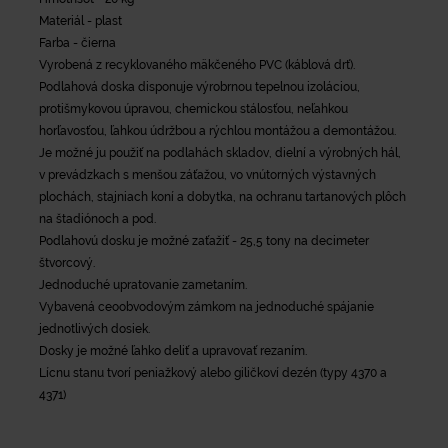
Materiál - plast
Farba - čierna
Vyrobená z recyklovaného mäkčeného PVC (káblová drť).
Podlahová doska disponuje výrobrnou tepelnou izoláciou,
protišmykovou úpravou, chemickou stálosťou, neľahkou
horľavosťou, ľahkou údržbou a rýchlou montážou a demontážou.
Je možné ju použiť na podlahách skladov, dielní a výrobných hál,
v prevádzkach s menšou záťažou, vo vnútorných výstavných
plochách, stajniach koní a dobytka, na ochranu tartanových plôch
na štadiónoch a pod.
Podlahovú dosku je možné zaťažiť - 25,5 tony na decimeter
štvorcový.
Jednoduché upratovanie zametaním.
Vybavená ceoobvodovým zámkom na jednoduché spájanie
jednotlivých dosiek.
Dosky je možné ľahko deliť a upravovať rezaním.
Lícnu stanu tvorí peniažkový alebo giličkoví dezén (typy 4370 a
4371)