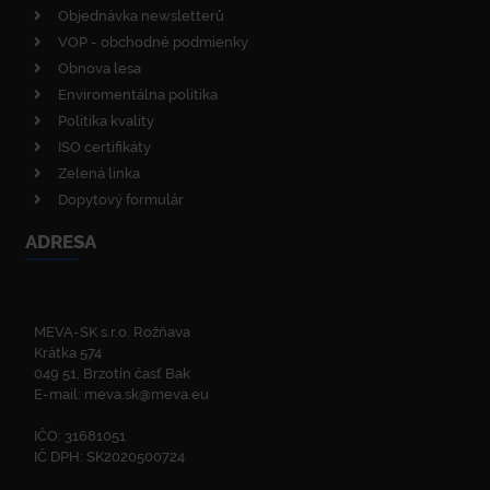
Objednávka newsletterů
VOP - obchodné podmienky
Obnova lesa
Enviromentálna politika
Politika kvality
ISO certifikáty
Zelená linka
Dopytový formulár
ADRESA
MEVA-SK s.r.o. Rožňava
Krátka 574
049 51, Brzotín časť Bak
E-mail:
meva.sk@meva.eu
IČO: 31681051
IČ DPH: SK2020500724