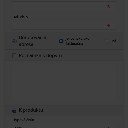
Tel. číslo
Doručovacia
je rovnaká ako
Iná
adresa
fakturačná
Poznámka k dopytu
K produktu
Typové číslo