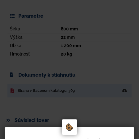
Parametre
Šírka
800
mm
Výška
22
mm
Dĺžka
1 200
mm
Hmotnosť
20
kg
Dokumenty k stiahnutiu
Strana v tlačenom katalógu: 309
Súvisiaci tovar