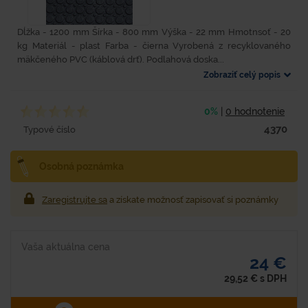
Dĺžka - 1200 mm Šírka - 800 mm Výška - 22 mm Hmotnsoť - 20
kg Materiál - plast Farba - čierna Vyrobená z recyklovaného
mäkčeného PVC (káblová drť). Podlahová doska...
Zobraziť celý popis
0%
|
0 hodnotenie
4370
Typové číslo
Osobná poznámka
Zaregistrujte sa
a získate možnosť zapisovať si poznámky
Vaša aktuálna cena
24 €
29,52
€
s DPH