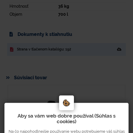
Hmotnosť
36
kg
Objem
700
l
Dokumenty k stiahnutiu
Strana v tlačenom katalógu: 192
Súvisiaci tovar
Aby sa vám web dobre používal (Súhlas s
cookies)
Na čo najpohodlnejšie používanie webu potrebujeme váš súhlas