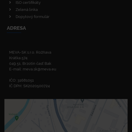
ISO certifikáty
Zelená linka
Dopytový formulár
ADRESA
MEVA-SK s.r.o. Rožňava
Krátka 574
049 51, Brzotín časť Bak
E-mail:
meva.sk@meva.eu
IČO: 31681051
IČ DPH: SK2020500724