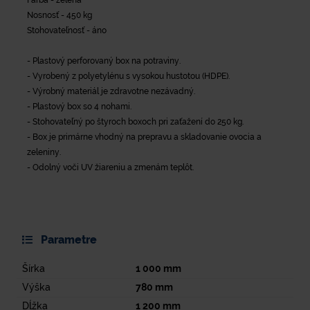
Nosnosť - 450 kg
Stohovateľnosť - áno
- Plastový perforovaný box na potraviny.
- Vyrobený z polyetylénu s vysokou hustotou (HDPE).
- Výrobný materiál je zdravotne nezávadný.
- Plastový box so 4 nohami.
- Stohovateľný po štyroch boxoch pri zaťažení do 250 kg.
- Box je primárne vhodný na prepravu a skladovanie ovocia a
zeleniny.
- Odolný voči UV žiareniu a zmenám teplôt.
Parametre
Šírka
1 000
mm
Výška
780
mm
Dĺžka
1 200
mm