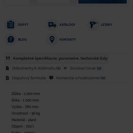
DOPYT
KATALÓGY
LETÁKY
KONTAKTY
BLOG
Kompletné špecifikácie, parametre. technické listy
Dokumenty k stiahnutiu
(1)
Súvisiaci tovar
(5)
Dopytový formulár
Komentár a hodnotenie
(0)
Dĺžka - 1 200 mm
Šírka - 1 000 mm
Výška - 780 mm
Hmotnosť - 36 kg
Materiál - plast
Objem - 700 l
Farba - zelená