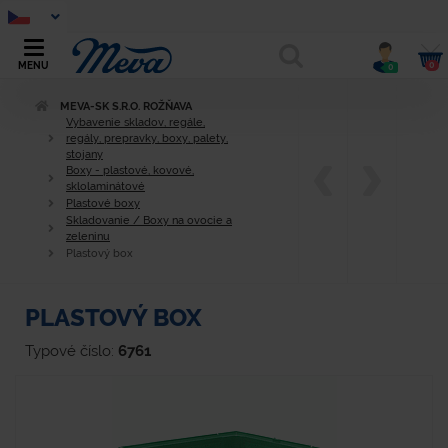
0
MENU
0
MEVA-SK S.R.O. ROŽŇAVA
Vybavenie skladov, regále,
regály, prepravky, boxy, palety,
stojany
Boxy - plastové, kovové,
sklolaminátové
Plastové boxy
Skladovanie / Boxy na ovocie a
zeleninu
Plastový box
PLASTOVÝ BOX
Typové číslo:
6761