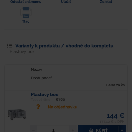
Odoslať známemu
Uložiť
Zdielať
Tlač
Varianty k produktu / vhodné do kompletu
Plastový box
Názov
Dostupnosť
Cena za ks
Plastový box
6760
Typové číslo
Na objednávku
144 €
177,12 € s DPH
KÚPIŤ