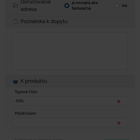
Doručovacia
je rovnaká ako
Iná
adresa
fakturačná
Poznámka k dopytu
K produktu
Typové číslo
Počet kusov