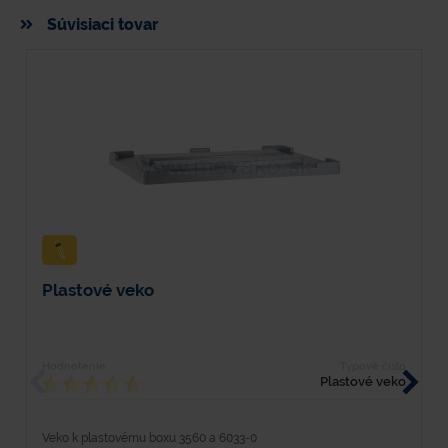
Súvisiaci tovar
Plastové veko
E
Hodnotenie
Typové číslo
H
Plastové veko
Veko k plastovému boxu 3560 a 6033-0
D