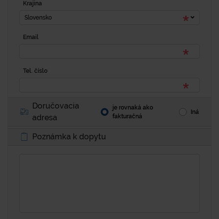
Krajina
Slovensko
Email
Tel. číslo
Doručovacia
je rovnaká ako
Iná
adresa
fakturačná
Poznámka k dopytu