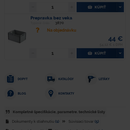
KÚPIŤ
Prepravka bez veka
3870
Typové číslo
Na objednávku
44 €
54,12 € s DPH
KÚPIŤ
DOPYT
KATALÓGY
LETÁKY
KONTAKTY
BLOG
Kompletné špecifikácie, parametre. technické listy
Dokumenty k stiahnutiu
(1)
Súvisiaci tovar
(5)