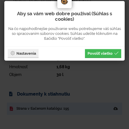
- Vnútorný hladký povrch umožňuje ľahké čistenie.
Aby sa vám web dobre používal (Súhlas s
cookies)
Na čo najpohodlnejšie používanie webu potrebujeme váš súhlas
Parametre
so spracovaním súborov cookies. Súhlas udelíte kliknutím na
tlačidlo "Povoliť všetko".
Šírka
300
mm
Výška
320
mm
Nastavenia
Povoliť všetko
Dĺžka
400
mm
Hmotnosť
1,68
kg
Objem
30
l
Dokumenty k stiahnutiu
Strana v tlačenom katalógu: 195