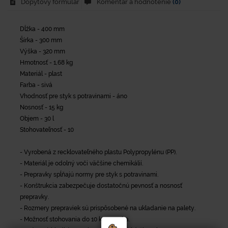
Dopytový formulár
Komentár a hodnotenie
(0)
Dĺžka - 400 mm
Šírka - 300 mm
Výška - 320 mm
Hmotnosť - 1,68 kg
Materiál - plast
Farba - sivá
Vhodnosť pre styk s potravinami - áno
Nosnosť - 15 kg
Objem - 30 l
Stohovateľnosť - 10
- Vyrobená z recklovateľného plastu Polypropylénu (PP).
- Materiál je odolný voči väčšine chemikálií.
- Prepravky spĺňajú normy pre styk s potravinami.
- Konštrukcia zabezpečuje dostatočnú pevnosť a nosnosť
prepravky.
- Rozmery prepraviek sú prispôsobené na ukladanie na palety.
- Možnosť stohovania do 10 ks na seba.