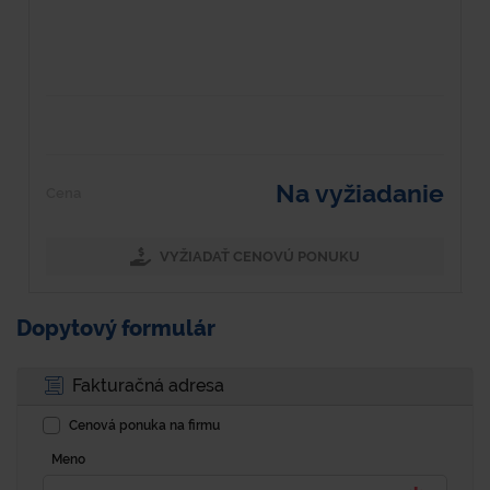
M
Ek
Na vyžiadanie
Cena
VYŽIADAŤ CENOVÚ PONUKU
Dopytový formulár
Fakturačná adresa
Cenová ponuka na firmu
Meno