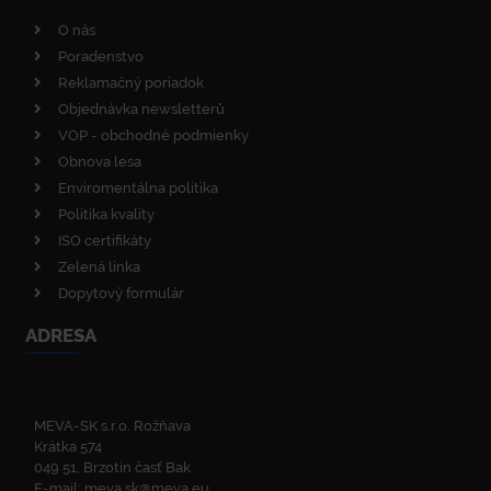
O nás
Poradenstvo
Reklamačný poriadok
Objednávka newsletterů
VOP - obchodné podmienky
Obnova lesa
Enviromentálna politika
Politika kvality
ISO certifikáty
Zelená linka
Dopytový formulár
ADRESA
MEVA-SK s.r.o. Rožňava
Krátka 574
049 51, Brzotín časť Bak
E-mail:
meva.sk@meva.eu