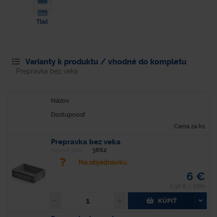
Tlač
Varianty k produktu / vhodné do kompletu
Prepravka bez veka
Názov
Dostupnosť
Cena za ks
Prepravka bez veka
3862
Typové číslo
Na objednávku
6 €
7,38 € s DPH
KÚPIŤ