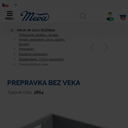
0
MENU
0
MEVA-SK S.R.O. ROŽŇAVA
Vybavenie skladov, regále,
regály, prepravky, boxy, palety,
stojany
Prepravky
Plastové prepravky
Skladovanie / Euro prepravky
Prepravka bez veka
PREPRAVKA BEZ VEKA
Typové číslo:
3864