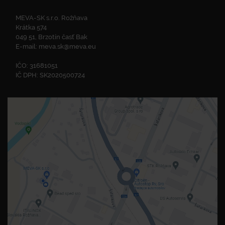
MEVA-SK s.r.o. Rožňava
Krátka 574
049 51, Brzotín časť Bak
E-mail:
meva.sk@meva.eu
IČO: 31681051
IČ DPH: SK2020500724