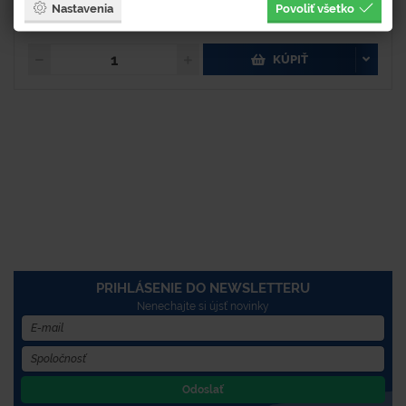
7 €
Nastavenia
Povoliť všetko
8,61 € s DPH
KÚPIŤ
PRIHLÁSENIE DO NEWSLETTERU
Nenechajte si újsť novinky
Odoslať