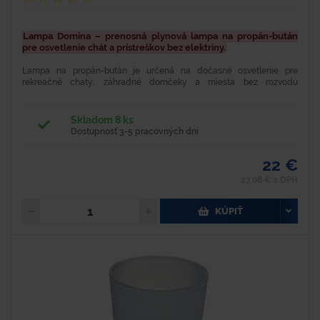
Lampa Domina – prenosná plynová lampa na propán-bután
pre osvetlenie chát a prístreškov bez elektriny.
Lampa na propán-bután je určená na dočasné osvetlenie pre
rekreačné chaty, záhradné domčeky a miesta bez rozvodu
elektrickej energie. Pripája sa priamo k 2 kg propan-butánovej...
Skladom 8 ks
Dostupnosť 3-5 pracovných dní
22 €
27,06 € s DPH
KÚPIŤ