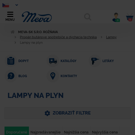
0
MENU
0
MEVA-SK S.R.O. ROŽŇAVA
Propán butánove spotrebiče a dýchacia technika
Lampy
Lampy na plyn
DOPYT
KATALÓGY
LETÁKY
KONTAKTY
BLOG
LAMPY NA PLYN
ZOBRAZIŤ FILTRE
Doporučené
Najpredávanejšie
Najnižšia cena
Najvyššia cena