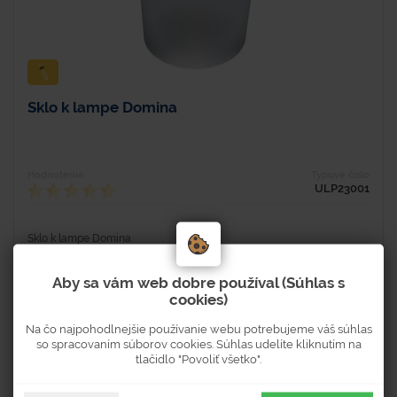
Sklo k lampe Domina
Hodnotenie
Typové číslo
ULP23001
Sklo k lampe Domina.
Aby sa vám web dobre používal (Súhlas s
cookies)
Na čo najpohodlnejšie používanie webu potrebujeme váš súhlas
Skladom 2 ks
so spracovaním súborov cookies. Súhlas udelíte kliknutím na
Dostupnosť 3-5 pracovných dní
tlačidlo "Povoliť všetko".