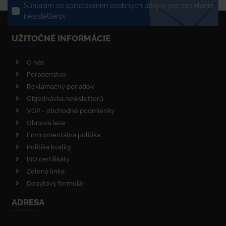
Súhlasím so spracovaním osobných údajov pre zasielanie
newsletterov
UŽITOČNÉ INFORMÁCIE
O nás
Poradenstvo
Reklamačný poriadok
Objednávka newsletterů
VOP - obchodné podmienky
Obnova lesa
Enviromentálna politika
Politika kvality
ISO certifikáty
Zelená linka
Dopytový formulár
ADRESA