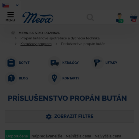
0
MENU
0
MEVA-SK S.R.O. ROŽŇAVA
Propán butánove spotrebiče a dýchacia technika
Kartušový program
Príslušenstvo propán bután
DOPYT
KATALÓGY
LETÁKY
KONTAKTY
BLOG
PRÍSLUŠENSTVO PROPÁN BUTÁN
ZOBRAZIŤ FILTRE
Doporučené
Najpredávanejšie
Najnižšia cena
Najvyššia cena