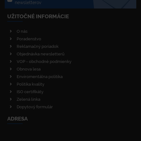
newsletterov
UŽITOČNÉ INFORMÁCIE
O nás
Poradenstvo
Reklamačný poriadok
Objednávka newsletterů
VOP - obchodné podmienky
Obnova lesa
Enviromentálna politika
Politika kvality
ISO certifikáty
Zelená linka
Dopytový formulár
ADRESA