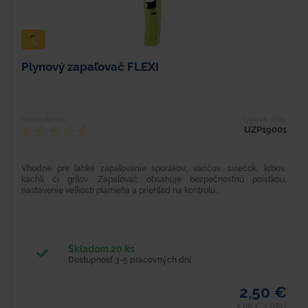
Plynový zapaľovač FLEXI
Hodnotenie
Typové číslo
UZP19001
Vhodné pre ľahké zapaľovanie sporákov, varičov, sviečok, krbov,
kachlí či grilov. Zapaľovač obsahuje bezpečnostnú poistkou,
nastavenie veľkosti plameňa a priehľad na kontrolu...
Skladom 20 ks
Dostupnosť 3-5 pracovných dní
2,50 €
3,08 € s DPH