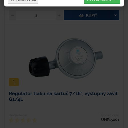
20,30 € s DPH
KÚPIŤ
Regulátor tlaku na kartuš 7/16", výstupný závit
G1/4L
Hodnotenie
Typové číslo
UNP15001