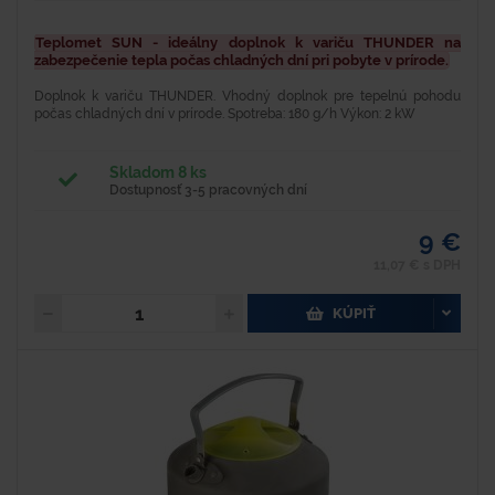
Teplomet SUN - ideálny doplnok k variču THUNDER na
zabezpečenie tepla počas chladných dní pri pobyte v prírode.
Doplnok k variču THUNDER. Vhodný doplnok pre tepelnú pohodu
počas chladných dní v prírode. Spotreba: 180 g/h Výkon: 2 kW
Skladom 8 ks
Dostupnosť 3-5 pracovných dní
9 €
11,07 € s DPH
KÚPIŤ