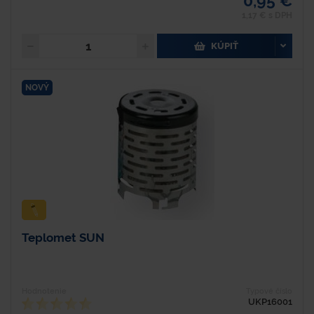
0,95 €
1,17 € s DPH
KÚPIŤ
NOVÝ
Teplomet SUN
Hodnotenie
Typové číslo
UKP16001