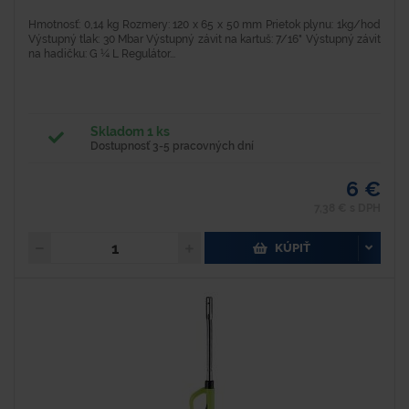
Hmotnosť: 0,14 kg Rozmery: 120 x 65 x 50 mm Prietok plynu: 1kg/hod
Výstupný tlak: 30 Mbar Výstupný závit na kartuš: 7/16" Výstupný závit
na hadičku: G ¼ L Regulátor...
Skladom 1 ks
Dostupnosť 3-5 pracovných dní
6 €
7,38 € s DPH
KÚPIŤ