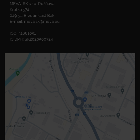
MEVA-SK s.r.o. Rožňava
Krátka 574
049 51, Brzotín časť Bak
E-mail:
meva.sk@meva.eu
IČO: 31681051
IČ DPH: SK2020500724