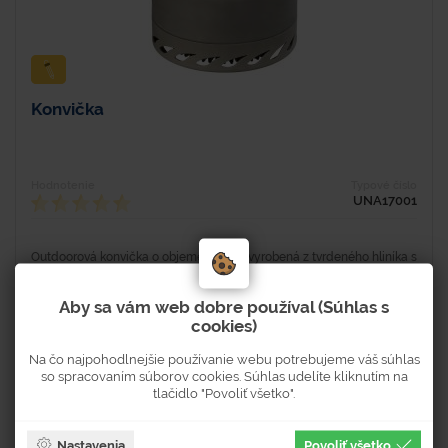
Konvička
Hodnotenie
Typové číslo
UNA17001
Outdoorová konvička o objeme 900 ml vyrobená z tvrdeného hliníka s
eloxovanou ohňovzdornou povrchovou úpravou. Konvička má na
spodnej časti tepelný výmenník, ktorý skráti dobu...
Aby sa vám web dobre používal (Súhlas s
cookies)
Na čo najpohodlnejšie používanie webu potrebujeme váš súhlas
Skladom 17 ks
so spracovaním súborov cookies. Súhlas udelíte kliknutím na
Dostupnosť 3-5 pracovných dní
tlačidlo "Povoliť všetko".
16,50 €
Nastavenia
Povoliť všetko