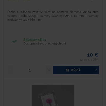
Ľahké a skladné závetrie slúži na ochranu plameňa variča pred
vetrom. - váha 205g - rozmery (složený): 215 x 87 mm - rozmery
(rozložený): 215 x 660 mm
Skladom 16 ks
Dostupnosť 3-5 pracovných dní
10 €
12,30 € s DPH
KÚPIŤ