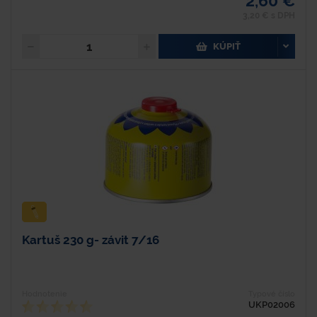
2,60 €
3,20 € s DPH
KÚPIŤ
Kartuš 230 g- závit 7/16
Hodnotenie
Typové číslo
UKP02006