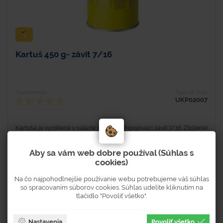
Kartuš 450 g- závit 7/16
Hodnotenie
Typové číslo
UKP02007
Kartuša je vyrobená v súlade s EN 417. Pripojovací závit 7/16. Zloženie
plynu: butan 45% + propan 27% + isobutan 28%. Váha (g) - 450 Rozmery
(š x h x v) - 160x110x110 ks/kartón...
Aby sa vám web dobre používal (Súhlas s
cookies)
Na čo najpohodlnejšie používanie webu potrebujeme váš súhlas
Skladom 2166 ks
so spracovaním súborov cookies. Súhlas udelíte kliknutím na
Dostupnosť 3-5 pracovných dní
tlačidlo "Povoliť všetko".
7,50 €
Nastavenia
Povoliť všetko