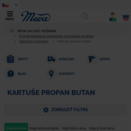
0
MENU
0
MEVA-SK S.R.O. ROŽŇAVA
Propán butánove spotrebiče a dýchacia technika
Kartušový program
Kartuše propan butan
DOPYT
KATALÓGY
LETÁKY
KONTAKTY
BLOG
KARTUŠE PROPAN BUTAN
ZOBRAZIŤ FILTRE
Doporučené
Najpredávanejšie
Najnižšia cena
Najvyššia cena