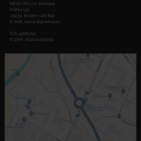
MEVA-SK s.r.o. Rožňava
Krátka 574
049 51, Brzotín časť Bak
E-mail:
meva.sk@meva.eu
IČO: 31681051
IČ DPH: SK2020500724