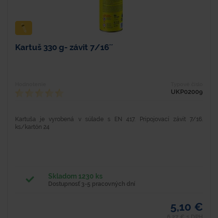
Kartuš 330 g- závit 7/16´´
Hodnotenie
Typové číslo
UKP02009
Kartuša je vyrobená v súlade s EN 417. Pripojovací závit 7/16.
ks/kartón 24
Skladom 1230 ks
Dostupnosť 3-5 pracovných dní
5,10 €
6,27 € s DPH