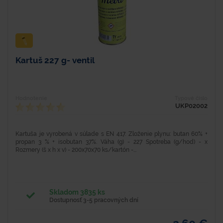
Kartuš 227 g- ventil
Hodnotenie
Typové číslo
UKP02002
Kartuša je vyrobená v súlade s EN 417. Zloženie plynu: butan 60% +
propan 3 % + isobutan 37%. Váha (g) - 227 Spotreba (g/hod) - x
Rozmery (š x h x v) - 200x70x70 ks/kartón -...
Skladom 3835 ks
Dostupnosť 3-5 pracovných dní