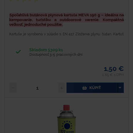
Spoľahlivá butánová plynová kartuša MEVA 190 g – ideálna na
kempovanie, turistiku a outdoorové varenie. Kompaktná
veľkosť, jednoduché použitie.
Kartuša je vyrobená v súlade s EN 417. Zloženie plynu: butan. Kartuš
obsahuje vnútornú bezpečnostnú poistku na obmedzenie úniku plynu
(STOP GAS) Váha (g) - 190 Rozmery (š x h x...
Skladom 5309 ks
Dostupnosť 3-5 pracovných dní
1,50 €
1,85 € s DPH
KÚPIŤ