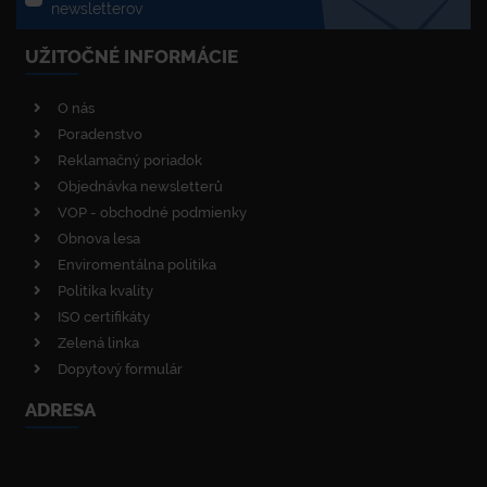
newsletterov
UŽITOČNÉ INFORMÁCIE
O nás
Poradenstvo
Reklamačný poriadok
Objednávka newsletterů
VOP - obchodné podmienky
Obnova lesa
Enviromentálna politika
Politika kvality
ISO certifikáty
Zelená linka
Dopytový formulár
ADRESA