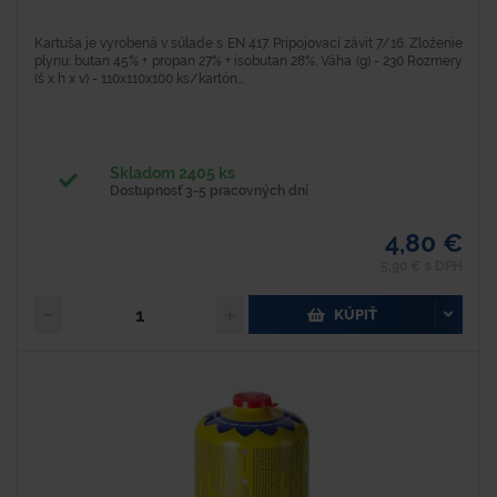
Kartuša je vyrobená v súlade s EN 417. Pripojovací závit 7/16. Zloženie
plynu: butan 45% + propan 27% + isobutan 28%. Váha (g) - 230 Rozmery
(š x h x v) - 110x110x100 ks/kartón...
Skladom 2405 ks
Dostupnosť 3-5 pracovných dní
4,80 €
5,90 € s DPH
KÚPIŤ