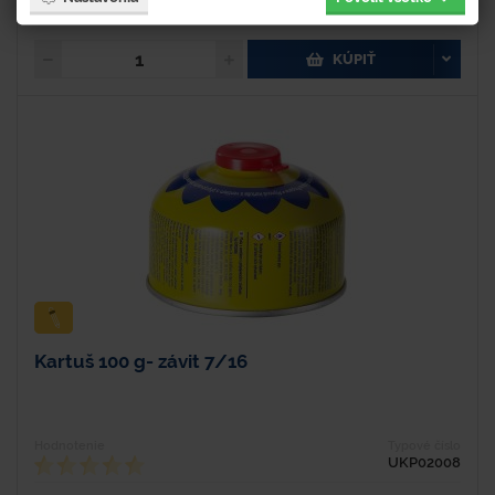
9,23 € s DPH
KÚPIŤ
Kartuš 100 g- závit 7/16
Hodnotenie
Typové číslo
UKP02008