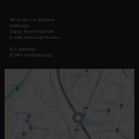
MEVA-SK s.r.o. Rožňava
Krátka 574
049 51, Brzotín časť Bak
E-mail:
meva.sk@meva.eu
IČO: 31681051
IČ DPH: SK2020500724