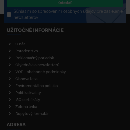
Odoslať
Súhlasím so spracovaním osobných údajov pre zasielanie
newsletterov
UŽITOČNÉ INFORMÁCIE
O nás
Poradenstvo
Reklamačný poriadok
Objednávka newsletterů
VOP - obchodné podmienky
Obnova lesa
Enviromentálna politika
Politika kvality
ISO certifikáty
Zelená linka
Dopytový formulár
ADRESA