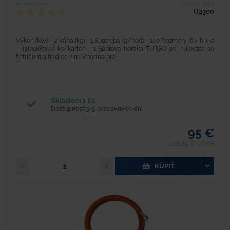
Hodnotenie
Typové číslo
U2300
Výkon (kW) - 2 Váha (kg) - 1 Spotreba (g/hod) - 140 Rozmery (š x h x v)
- 420x265x40 ks/kartón - 1 Súprava horáka TURBO 20, rukoväte so
šetričom a hadice 2 m. Vhodná pre...
Skladom 1 ks
Dostupnosť 3-5 pracovných dní
95 €
116,85 € s DPH
KÚPIŤ