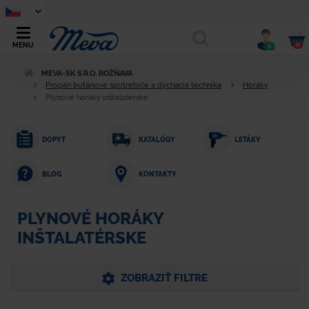
0
MENU
0
MEVA-SK S.R.O. ROŽŇAVA
Propán butánove spotrebiče a dýchacia technika
Horáky
Plynové horáky inštalatérske
DOPYT
KATALÓGY
LETÁKY
KONTAKTY
BLOG
PLYNOVÉ HORÁKY
INŠTALATÉRSKE
ZOBRAZIŤ FILTRE