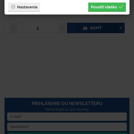
Nastavenia
Povoliť všetko
100 €
123 € s DPH
KÚPIŤ
PRIHLÁSENIE DO NEWSLETTERU
Nenechajte si újsť novinky