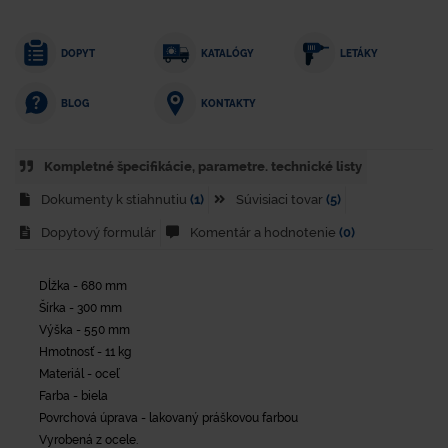
DOPYT
KATALÓGY
LETÁKY
KONTAKTY
BLOG
Kompletné špecifikácie, parametre. technické listy
Dokumenty k stiahnutiu
(1)
Súvisiaci tovar
(5)
Dopytový formulár
Komentár a hodnotenie
(0)
Dĺžka - 680 mm
Šírka - 300 mm
Výška - 550 mm
Hmotnosť - 11 kg
Materiál - oceľ
Farba - biela
Povrchová úprava - lakovaný práškovou farbou
Vyrobená z ocele.