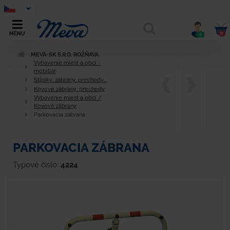
0
MENU
0
MEVA-SK S.R.O. ROŽŇAVA
Vybavenie miest a obcí -
mobiliár
Stĺpiky, zábrany, prechody...
Kovové zábrany, prechody
Vybavenie miest a obcí /
Kovové zábrany
Parkovacia zábrana
PARKOVACIA ZÁBRANA
Typové číslo:
4224