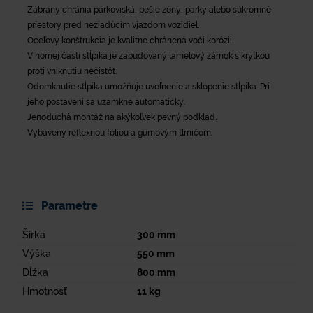
Zábrany chránia parkoviská, pešie zóny, parky alebo súkromné
priestory pred nežiadúcim vjazdom vozidiel.
Oceľový konštrukcia je kvalitne chránená voči korózii.
V hornej časti stĺpika je zabudovaný lamelový zámok s krytkou
proti vniknutiu nečistôt.
Odomknutie stĺpika umožňuje uvoľnenie a sklopenie stĺpika. Pri
jeho postavení sa uzamkne automaticky.
Jenoduchá montáž na akýkoľvek pevný podklad.
Vybavený reflexnou fóliou a gumovým tlmičom.
Parametre
Šírka
300
mm
Výška
550
mm
Dĺžka
800
mm
Hmotnosť
11
kg