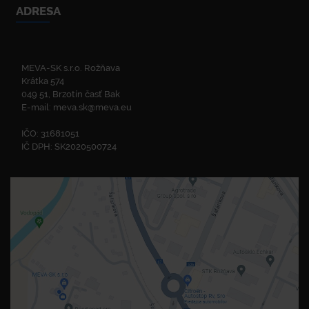
ADRESA
MEVA-SK s.r.o. Rožňava
Krátka 574
049 51, Brzotín časť Bak
E-mail:
meva.sk@meva.eu
IČO: 31681051
IČ DPH: SK2020500724