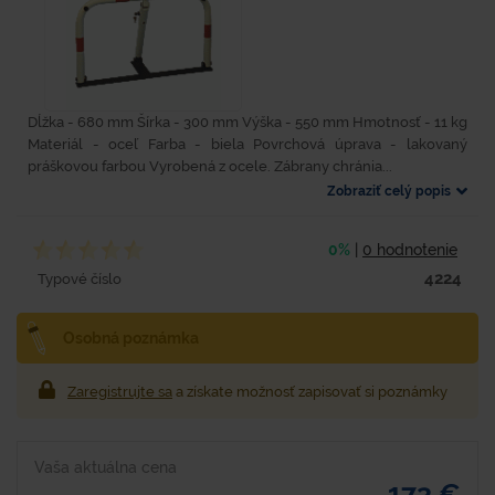
Dĺžka - 680 mm Šírka - 300 mm Výška - 550 mm Hmotnosť - 11 kg
Materiál - oceľ Farba - biela Povrchová úprava - lakovaný
práškovou farbou Vyrobená z ocele. Zábrany chránia...
Zobraziť celý popis
0%
|
0 hodnotenie
4224
Typové číslo
Osobná poznámka
Zaregistrujte sa
a získate možnosť zapisovať si poznámky
Vaša aktuálna cena
173 €