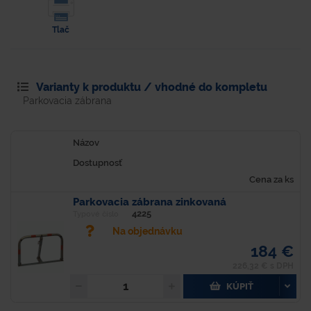
Tlač
Varianty k produktu / vhodné do kompletu
Parkovacia zábrana
Názov
Dostupnosť
Cena za ks
Parkovacia zábrana zinkovaná
4225
Typové číslo
Na objednávku
184 €
226,32 € s DPH
KÚPIŤ