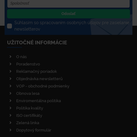
Odoslať
Súhlasím so spracovaním osobných údajov pre zasielanie
newsletterov
UŽITOČNÉ INFORMÁCIE
O nás
Poradenstvo
Reklamačný poriadok
Objednávka newsletterů
VOP - obchodné podmienky
Obnova lesa
Enviromentálna politika
Politika kvality
ISO certifikáty
Zelená linka
Dopytový formulár