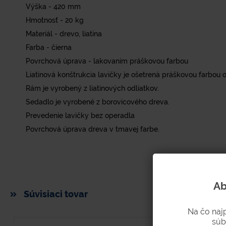
Výška - 420 mm
Hmotnosť - 20 kg
Materiál - drevo, liatina
Farba - čierna
Povrchová úprava - lakovaním práškovou farbou
Liatinová konštrukcia lavičky je ošetrená práškovou farbo
Rám je vyrobený z liatinových odliatkov.
Sedadlo je vyrobené z borovicového dreva.
Prevedenie lavičky bez operadla
Povrchová úprava dreva v tmavej farbe.
Ab
Súvisiaci tovar
Na čo naj
súb