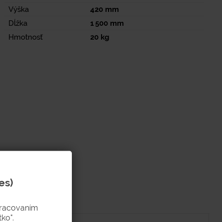
Výška
420
mm
Dĺžka
1 500
mm
Hmotnosť
20
kg
es)
pracovaním
ko".