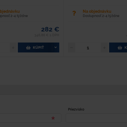
objednávku
Na objednávku
upnosť 2-4 týždne
Dostupnosť 2-4 týždne
282 €
346,86 € s DPH
KÚPIŤ
K
Priezvisko