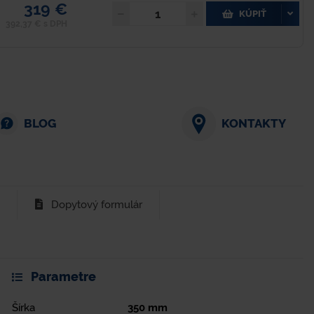
319 €
KÚPIŤ
392,37 € s DPH
BLOG
KONTAKTY
Dopytový formulár
Parametre
Šírka
350
mm