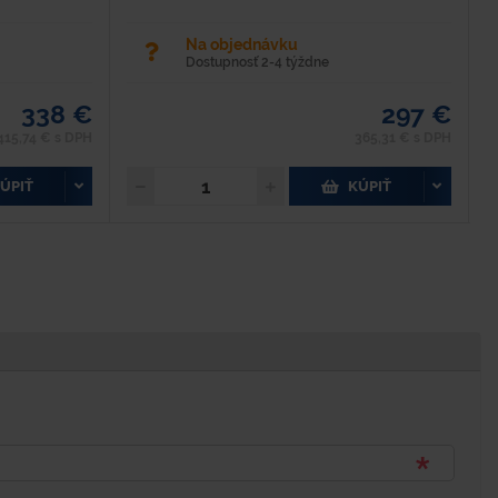
Na objednávku
Dostupnosť 2-4 týždne
338 €
297 €
415,74 € s DPH
365,31 € s DPH
ÚPIŤ
KÚPIŤ