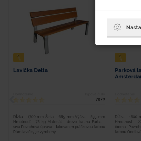
NOVÝ
Nasta
Lavička Delta
Parková l
Amsterd
Hodnotenie
Typové číslo
Hodnotenie
7970
Dĺžka - 1700 mm Šírka - 685 mm Výška - 835 mm
Dĺžka - 1800
Hmotnosť - 78 kg Materiál - drevo, liatina Farba -
Hmotnosť - 22
sivá Povrchová úprava - lakovaním práškovou farbou
čierna Povrc
Rám lavičky je vyrobený...
farbou Oceľová 