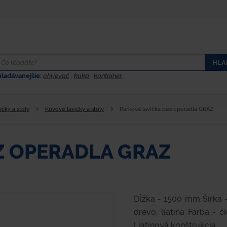
HLA
hladávanejšie:
ohrievač
,
kuka
,
kontajner
,
ičky a stoly
Kovové lavičky a stoly
Parková lavička bez operadla GRAZ
Z OPERADLA GRAZ
Dĺžka - 1500 mm Šírka 
drevo, liatina Farba -
Liatinová konštrukcia...