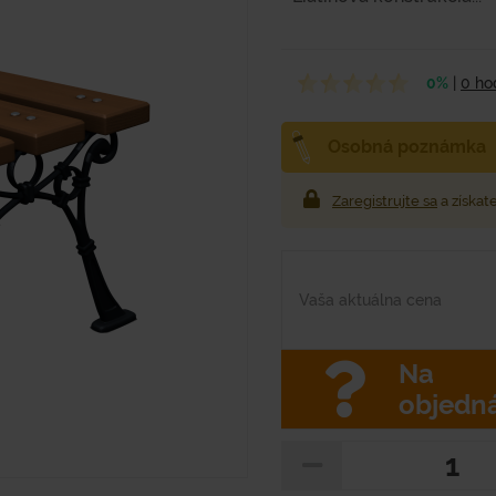
0%
|
0 ho
Osobná poznámka
Zaregistrujte sa
a získat
Vaša aktuálna cena
Na
objedn