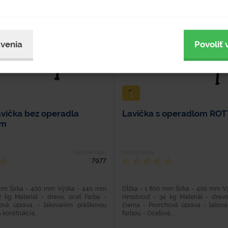
venia
Povoliť 
avička bez operadla
Lavička s operadlom R
am
Typové číslo
Hodnotenie
7977
 mm Šírka - 400 mm Výška - 440 mm
Dĺžka - 1 800 mm Šírka - 400 mm 
 kg Materiál - drevo, oceľ Farba -
Hmotnosť - 34 kg Materiál - drevo
hová úprava - lakovaním práškovou
čierna - Povrchová úprava - lakov
konštrukcia...
farbou. - Oceľová...