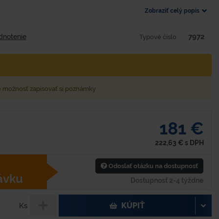
Zobraziť celý popis
7972
dnotenie
Typové číslo
e možnosť zapisovať si poznámky
181 €
222,63
€
s DPH
Odoslať otázku na dostupnosť
ávku
Dostupnosť 2-4 týždne
KÚPIŤ
Ks