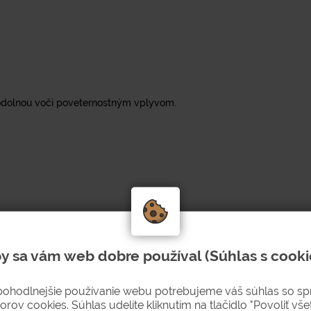
u odolnou voči poveternostným vplyvom.
y sa vám web dobre používal (Súhlas s cooki
pohodlnejšie používanie webu potrebujeme váš súhlas so s
orov cookies. Súhlas udelíte kliknutím na tlačidlo "Povoliť všet