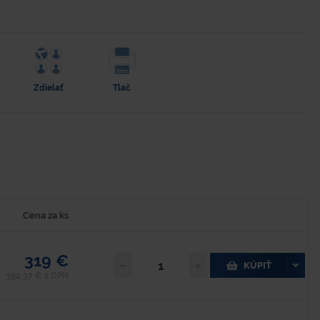
Zdielať
Tlač
Cena za ks
319 €
KÚPIŤ
392,37 € s DPH