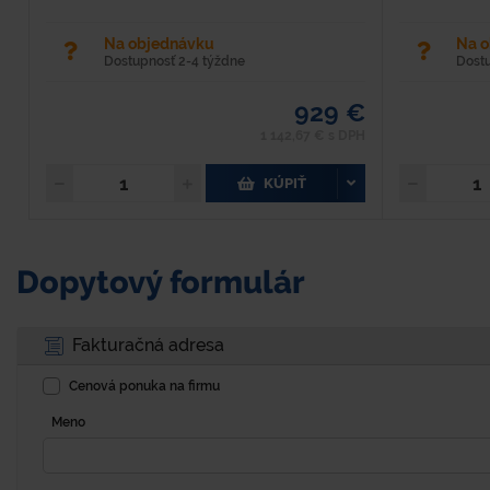
Na objednávku
Na 
Dostupnosť 2-4 týždne
Dost
929 €
1 142,67 € s DPH
KÚPIŤ
Dopytový formulár
Fakturačná adresa
Cenová ponuka na firmu
Meno