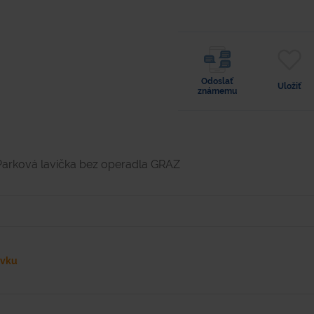
Odoslať
Uložiť
známemu
Parková lavička bez operadla GRAZ
ávku