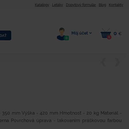
Katalogy
Letáky
Dopytový formulár
Blog
Kontakty
0
Môj účet
€
DAŤ
0
0
- 350 mm Výška - 420 mm Hmotnosť - 20 kg Materiál -
 čierna Povrchová úprava - lakovaním práškovou farbou