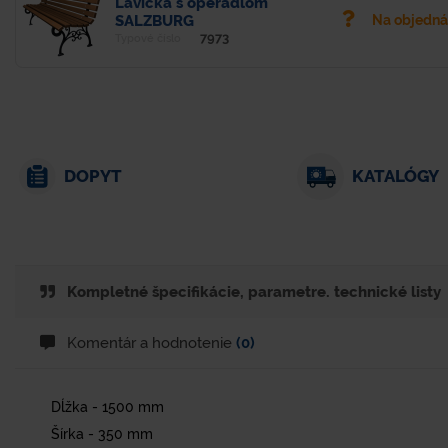
Lavička s operadlom
SALZBURG
Na objedn
7973
Typové číslo
DOPYT
KATALÓGY
Kompletné špecifikácie, parametre. technické listy
Komentár a hodnotenie
(0)
Dĺžka - 1500 mm
Šírka - 350 mm