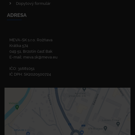
Dopytový formulár
ADRESA
MEVA-SK s.r.o. Rožňava
Krátka 574
049 51, Brzotín časť Bak
E-mail:
meva.sk@meva.eu
IČO: 31681051
IČ DPH: SK2020500724