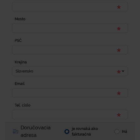
Mesto
PSČ
Krajina
Slovensko
Email
Tel. číslo
Doručovacia
je rovnaká ako
Iná
adresa
fakturačná