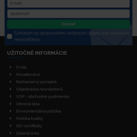
Odoslať
Súhlasím so spracovaním osobných údajov pre zasielanie
newsletterov
UŽITOČNÉ INFORMÁCIE
O nás
Poradenstvo
Reklamačný poriadok
Objednávka newsletterů
VOP - obchodné podmienky
Obnova lesa
Enviromentálna politika
Politika kvality
ISO certifikáty
Zelená linka