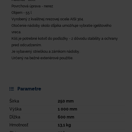
Povrchová úprava - nerez
Objem - 55 l
Vyrobený z kvalitnej nrezovej ocele AISI 304.
Otočenie nádoby okolo stĺpika umožňuje vybratie igelitového
vreca.
Kôš je potrebné kotviť do podložky - z dôvodu stability a ochrany
pred odcudzením.
Je vybavený strieškou a zámkom nádoby.
Určený na bežné exteriérové použitie.
Parametre
Šírka
250
mm
Výška
1 000
mm
Dĺžka
600
mm
Hmotnosť
13,1
kg