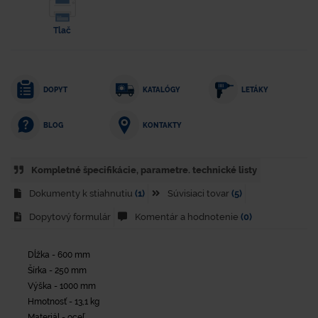
Tlač
DOPYT
KATALÓGY
LETÁKY
KONTAKTY
BLOG
Kompletné špecifikácie, parametre. technické listy
Dokumenty k stiahnutiu
(1)
Súvisiaci tovar
(5)
Dopytový formulár
Komentár a hodnotenie
(0)
Dĺžka - 600 mm
Šírka - 250 mm
Výška - 1000 mm
Hmotnosť - 13,1 kg
Materiál - oceľ