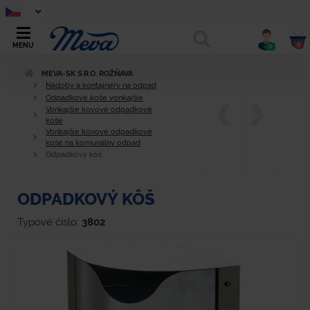
0
MENU
0
MEVA-SK S.R.O. ROŽŇAVA
Nádoby a kontajnery na odpad
Odpadkové koše vonkajšie
Vonkajšie kovové odpadkové
koše
Vonkajšie kovové odpadkové
koše na komunálny odpad
Odpadkový kôš
ODPADKOVÝ KÔŠ
Typové číslo:
3802