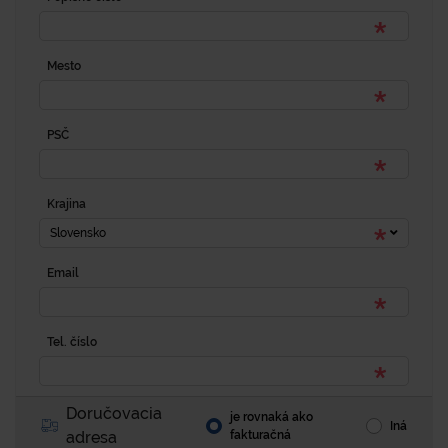
Mesto
PSČ
Krajina
Slovensko
Email
Tel. číslo
Doručovacia
je rovnaká ako
Iná
adresa
fakturačná