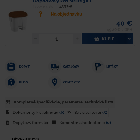
Odpadkový kôš Sirius 30 l
4393-5
Typové číslo
Na objednávku
40 €
49,20 € s DPH
KÚPIŤ
DOPYT
KATALÓGY
LETÁKY
KONTAKTY
BLOG
Kompletné špecifikácie, parametre. technické listy
Dokumenty k stiahnutiu
(0)
Súvisiaci tovar
(5)
Dopytový formulár
Komentár a hodnotenie
(0)
Dĺžka - 510 mm