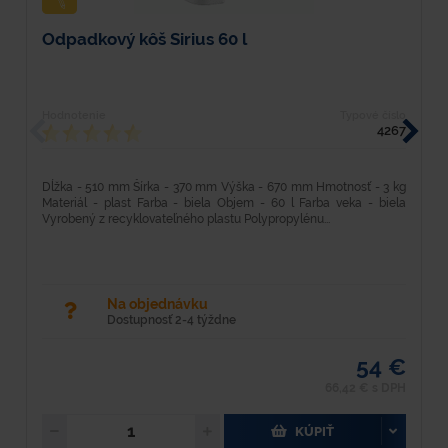
Odpadkový kôš Sirius 60 l
O
Hodnotenie
Typové číslo
H
4267
Dĺžka - 510 mm Šírka - 370 mm Výška - 670 mm Hmotnosť - 3 kg
D
Materiál - plast Farba - biela Objem - 60 l Farba veka - biela
k
Vyrobený z recyklovateľného plastu Polypropylénu...
p
Na objednávku
Dostupnosť 2-4 týždne
54 €
66,42 € s DPH
KÚPIŤ