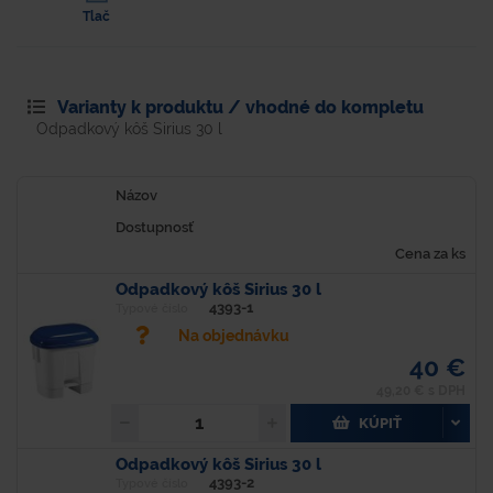
Tlač
Varianty k produktu / vhodné do kompletu
Odpadkový kôš Sirius 30 l
Názov
Dostupnosť
Cena za ks
Odpadkový kôš Sirius 30 l
4393-1
Typové číslo
Na objednávku
40 €
49,20 € s DPH
KÚPIŤ
Odpadkový kôš Sirius 30 l
4393-2
Typové číslo