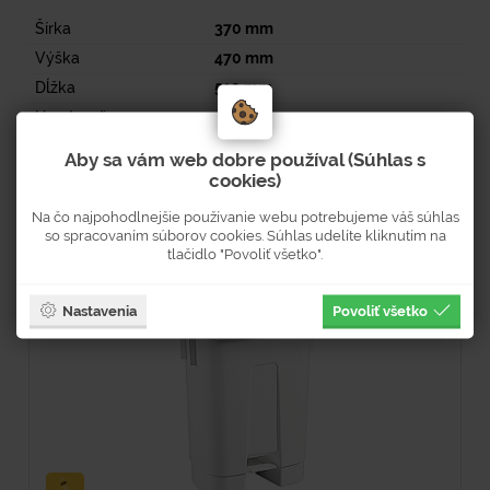
Šírka
370
mm
Výška
470
mm
Dĺžka
510
mm
Hmotnosť
2,5
kg
Objem
30
l
Aby sa vám web dobre používal (Súhlas s
cookies)
Na čo najpohodlnejšie používanie webu potrebujeme váš súhlas
so spracovaním súborov cookies. Súhlas udelíte kliknutím na
Súvisiaci tovar
tlačidlo "Povoliť všetko".
Nastavenia
Povoliť všetko