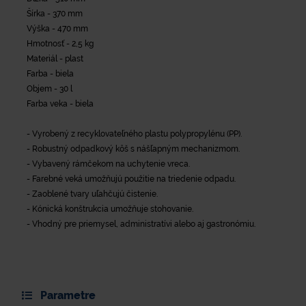
Šírka - 370 mm
Výška - 470 mm
Hmotnosť - 2,5 kg
Materiál - plast
Farba - biela
Objem - 30 l
Farba veka - biela
- Vyrobený z recyklovateľného plastu polypropylénu (PP).
- Robustný odpadkový kôš s nášľapným mechanizmom.
- Vybavený rámčekom na uchytenie vreca.
- Farebné veká umožňujú použitie na triedenie odpadu.
- Zaoblené tvary uľahčujú čistenie.
- Kónická konštrukcia umožňuje stohovanie.
- Vhodný pre priemysel, administratívi alebo aj gastronómiu.
Parametre