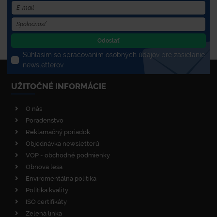
Odoslať
Súhlasím so spracovaním osobných údajov pre zasielanie
newsletterov
UŽITOČNÉ INFORMÁCIE
O nás
Poradenstvo
Reklamačný poriadok
Objednávka newsletterů
VOP - obchodné podmienky
Obnova lesa
Enviromentálna politika
Politika kvality
ISO certifikáty
Zelená linka