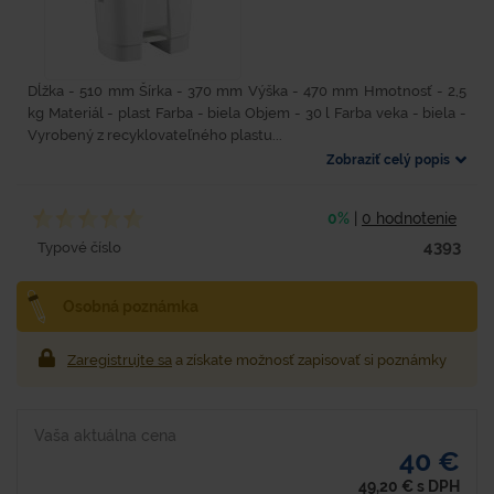
Dĺžka - 510 mm Šírka - 370 mm Výška - 470 mm Hmotnosť - 2,5
kg Materiál - plast Farba - biela Objem - 30 l Farba veka - biela -
Vyrobený z recyklovateľného plastu...
Zobraziť celý popis
0%
|
0 hodnotenie
4393
Typové číslo
Osobná poznámka
Zaregistrujte sa
a získate možnosť zapisovať si poznámky
Vaša aktuálna cena
40 €
49,20
€
s DPH