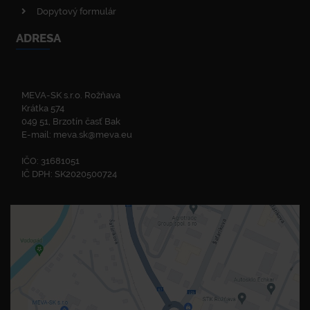
Dopytový formulár
ADRESA
MEVA-SK s.r.o. Rožňava
Krátka 574
049 51, Brzotín časť Bak
E-mail:
meva.sk@meva.eu
IČO: 31681051
IČ DPH: SK2020500724