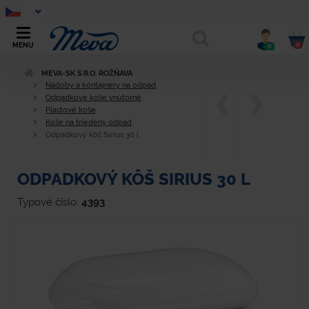
0
MENU
0
MEVA-SK S.R.O. ROŽŇAVA
Nádoby a kontajnery na odpad
Odpadkové koše vnútorné
Plastové koše
Koše na triedený odpad
Odpadkový kôš Sirius 30 l
ODPADKOVÝ KÔŠ SIRIUS 30 L
Typové číslo:
4393