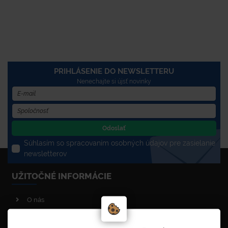
PRIHLÁSENIE DO NEWSLETTERU
Nenechajte si újsť novinky
Odoslať
Súhlasím so spracovaním osobných údajov pre zasielanie
newsletterov
UŽITOČNÉ INFORMÁCIE
O nás
Poradenstvo
Reklamačný poriadok