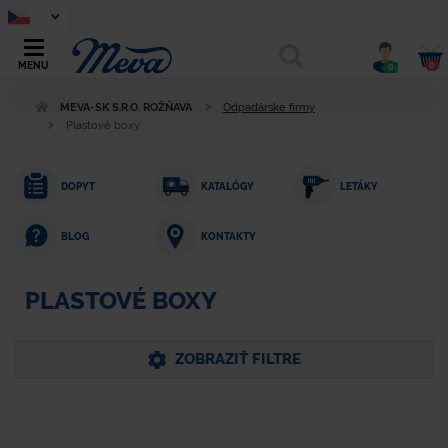
0
MENU
0
MEVA-SK S.R.O. ROŽŇAVA
Odpadárske firmy
Plastové boxy
DOPYT
KATALÓGY
LETÁKY
KONTAKTY
BLOG
PLASTOVÉ BOXY
ZOBRAZIŤ FILTRE