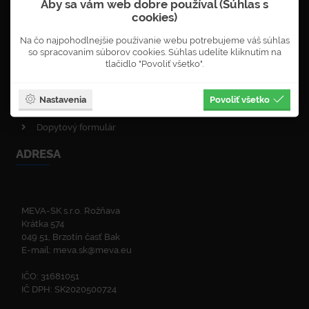
Aby sa vám web dobre používal (Súhlas s
Objednávka newsletterů
cookies)
VOP - obchodné podmienky
Na čo najpohodlnejšie používanie webu potrebujeme váš súhlas
Obnova lesa
so spracovaním súborov cookies. Súhlas udelíte kliknutím na
Enviromentálna politika
tlačidlo "Povoliť všetko".
Politika kvality
ISO certifikáty
Nastavenia
Povoliť všetko
Zelená linka
Dopytový formulár
ADRESA
MEVA-SK s.r.o. Rožňava
Krátka 574
049 51, Brzotín časť Bak
E-mail:
meva.sk@meva.eu
IČO: 31681051
IČ DPH: SK2020500724