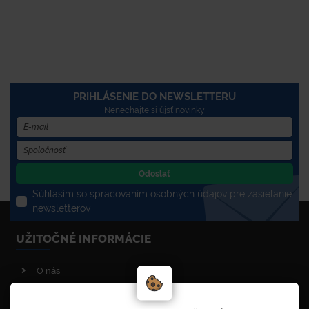
PRIHLÁSENIE DO NEWSLETTERU
Nenechajte si újsť novinky
Odoslať
Súhlasím so spracovaním osobných údajov pre zasielanie
newsletterov
UŽITOČNÉ INFORMÁCIE
O nás
Poradenstvo
Reklamačný poriadok