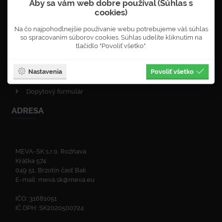
Aby sa vám web dobre používal (Súhlas s
Objednávka newsletterů
cookies)
VOP - obchodné podmienky
Na čo najpohodlnejšie používanie webu potrebujeme váš súhlas
Obnova lesa
so spracovaním súborov cookies. Súhlas udelíte kliknutím na
Enviromentálna politika
tlačidlo "Povoliť všetko".
Politika kvality
ISO certifikáty
Nastavenia
Povoliť všetko
Zelená linka
Dopytový formulár
ADRESA
MEVA-SK s.r.o. Rožňava
Krátka 574
049 51, Brzotín časť Bak
E-mail:
meva.sk@meva.eu
IČO: 31681051
IČ DPH: SK2020500724