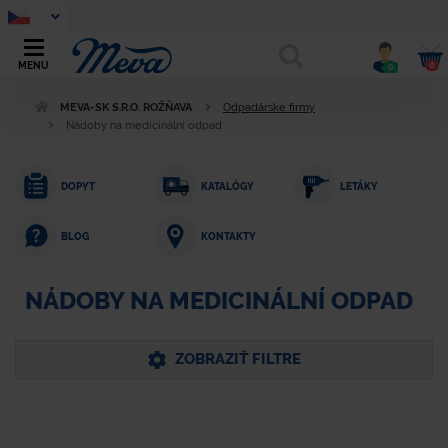
0
MENU
0
MEVA-SK S.R.O. ROŽŇAVA
Odpadárske firmy
Nádoby na medicinální odpad
DOPYT
KATALÓGY
LETÁKY
KONTAKTY
BLOG
NÁDOBY NA MEDICINÁLNÍ ODPAD
ZOBRAZIŤ FILTRE