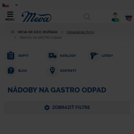
0
MENU
0
MEVA-SK S.R.O. ROŽŇAVA
Odpadárske firmy
Nádoby na GASTRO odpad
DOPYT
KATALÓGY
LETÁKY
KONTAKTY
BLOG
NÁDOBY NA GASTRO ODPAD
ZOBRAZIŤ FILTRE