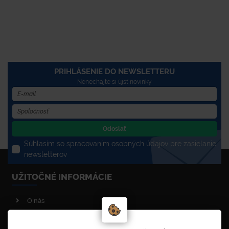
PRIHLÁSENIE DO NEWSLETTERU
Nenechajte si újsť novinky
Odoslať
Súhlasím so spracovaním osobných údajov pre zasielanie
newsletterov
UŽITOČNÉ INFORMÁCIE
O nás
Poradenstvo
Reklamačný poriadok