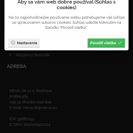
Aby sa vám web dobre používal (Súhlas s
Objednávka newsletterů
cookies)
VOP - obchodné podmienky
Na čo najpohodlnejšie používanie webu potrebujeme váš súhlas
Obnova lesa
so spracovaním súborov cookies. Súhlas udelíte kliknutím na
Enviromentálna politika
tlačidlo "Povoliť všetko".
Politika kvality
ISO certifikáty
Nastavenia
Povoliť všetko
Zelená linka
Dopytový formulár
ADRESA
MEVA-SK s.r.o. Rožňava
Krátka 574
049 51, Brzotín časť Bak
E-mail:
meva.sk@meva.eu
IČO: 31681051
IČ DPH: SK2020500724