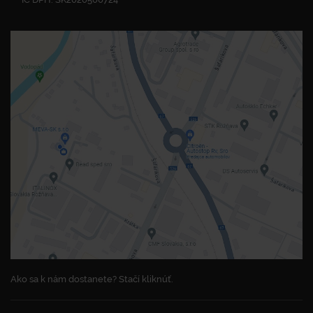
Ako sa k nám dostanete? Stačí kliknúť.