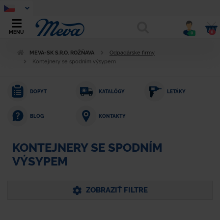
0
MENU
0
MEVA-SK S.R.O. ROŽŇAVA
Odpadárske firmy
Kontejnery se spodním výsypem
DOPYT
KATALÓGY
LETÁKY
KONTAKTY
BLOG
KONTEJNERY SE SPODNÍM
VÝSYPEM
ZOBRAZIŤ FILTRE