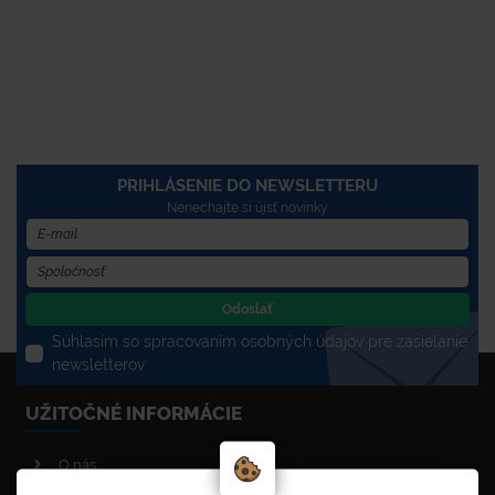
PRIHLÁSENIE DO NEWSLETTERU
Nenechajte si újsť novinky
Odoslať
Súhlasím so spracovaním osobných údajov pre zasielanie
newsletterov
UŽITOČNÉ INFORMÁCIE
O nás
Poradenstvo