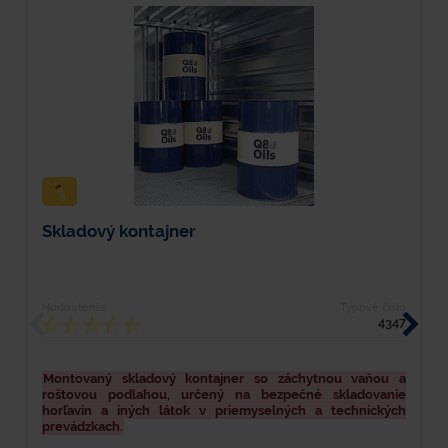
Skladový kontajner
S
Hodnotenie
Typové číslo
H
4347
Montovaný skladový kontajner so záchytnou vaňou a
S
roštovou podlahou, určený na bezpečné skladovanie
o
horľavín a iných látok v priemyselných a technických
n
prevádzkach.
m