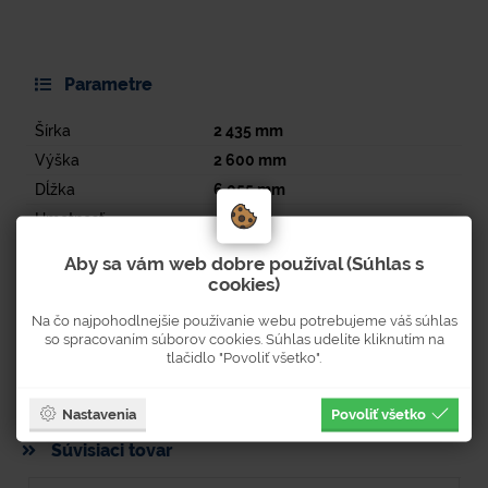
Parametre
Šírka
2 435
mm
Výška
2 600
mm
Dĺžka
6 055
mm
Hmotnosť
1 880
kg
Aby sa vám web dobre používal (Súhlas s
cookies)
Dokumenty k stiahnutiu
Na čo najpohodlnejšie používanie webu potrebujeme váš súhlas
so spracovaním súborov cookies. Súhlas udelíte kliknutím na
Strana v tlačenom katalógu: 245
tlačidlo "Povoliť všetko".
Nastavenia
Povoliť všetko
Súvisiaci tovar