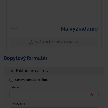
Technické dáta Materiál - Oceľový plech/pozinkovaný plech
D
Hrúbka (kontajner/profily/vaňa) - 0,75/2/3 mm Max. zaťaženie
7
(žeriav/VZV) - 1500/3000 kg Plošné zaťaženie (dno) - 500...
P
Na vyžiadanie
Cena
C
VYŽIADAŤ CENOVÚ PONUKU
Dopytový formulár
Fakturačná adresa
Cenová ponuka na firmu
Meno
Priezvisko