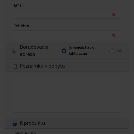
Email
Tel. číslo
Doručovacia
je rovnaká ako
Iná
adresa
fakturačná
Poznámka k dopytu
K produktu
Typové číslo