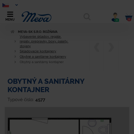
0
MENU
0
MEVA-SK S.R.O. ROŽŇAVA
Vybavenie skladov, regále,
regály, prepravky, boxy, palety,
stojany
Skladovacie kontajnery
Obytné a sanitárne kontajnery
Obytný a sanitárny kontajner
OBYTNÝ A SANITÁRNY
KONTAJNER
Typové číslo:
4577