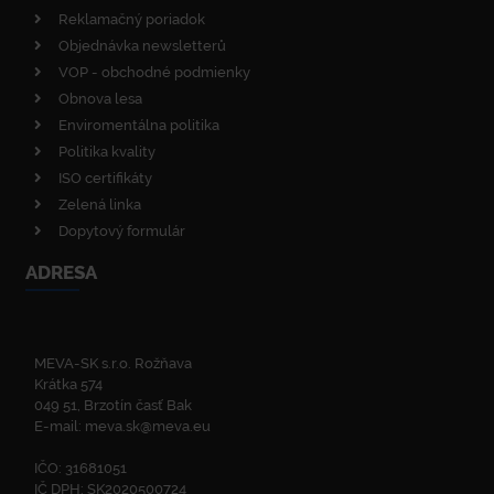
Reklamačný poriadok
Objednávka newsletterů
VOP - obchodné podmienky
Obnova lesa
Enviromentálna politika
Politika kvality
ISO certifikáty
Zelená linka
Dopytový formulár
ADRESA
MEVA-SK s.r.o. Rožňava
Krátka 574
049 51, Brzotín časť Bak
E-mail:
meva.sk@meva.eu
IČO: 31681051
IČ DPH: SK2020500724