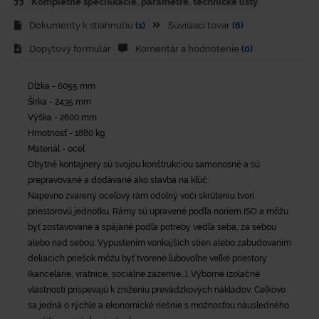
Kompletné špecifikácie, parametre. technické listy
Dokumenty k stiahnutiu
(1)
Súvisiaci tovar
(6)
Dopytový formulár
Komentár a hodnotenie
(0)
Dĺžka - 6055 mm
Šírka - 2435 mm
Výška - 2600 mm
Hmotnosť - 1880 kg
Materiál - oceľ
Obytné kontajnery sú svojou konštrukciou samonosné a sú
prepravované a dodávané ako stavba na kľúč.
Napevno zvarený oceľový rám odolný voči skrúteniu tvorí
priestorovú jednotku. Rámy sú upravené podľa noriem ISO a môžu
byť zostavované a spájané podľa potreby vedľa seba, za sebou
alebo nad sebou. Vypustením vonkajších stien alebo zabudovaním
deliacich priešok môžu byť tvorené ľubovoľne veľké priestory
(kancelárie, vrátnice, sociálne zázemie...). Výborné izolačné
vlastnosti prispevajú k zníženiu prevádzkových nákladov. Celkovo
sa jedná o rýchle a ekonomické riešnie s možnosťou náusledného