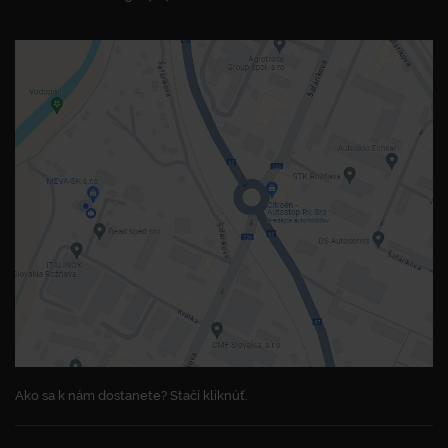
Ako sa k nám dostanete? Stačí kliknúť.