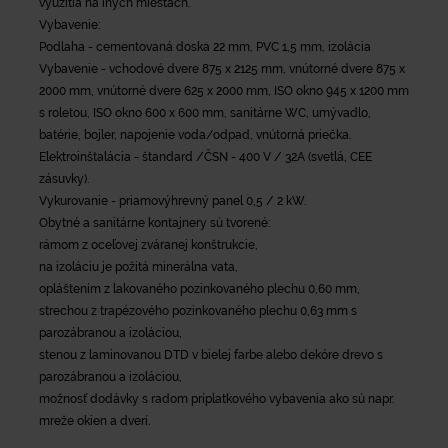
využitia na iných miestach.
Vybavenie:
Podlaha - cementovaná doska 22 mm, PVC 1,5 mm, izolácia
Vybavenie - vchodové dvere 875 x 2125 mm, vnútorné dvere 875 x
2000 mm, vnútorné dvere 625 x 2000 mm, ISO okno 945 x 1200 mm
s roletou, ISO okno 600 x 600 mm, sanitárne WC, umývadlo,
batérie, bojler, napojenie voda/odpad, vnútorná priečka.
Elektroinštalácia - štandard /ČSN - 400 V / 32A (svetlá, CEE
zásuvky).
Vykurovanie - priamovýhrevný panel 0,5 / 2 kW.
Obytné a sanitárne kontajnery sú tvorené:
rámom z oceľovej zváranej konštrukcie,
na izoláciu je požitá minerálna vata,
opláštením z lakovaného pozinkovaného plechu 0,60 mm,
strechou z trapézového pozinkovaného plechu 0,63 mm s
parozábranou a izoláciou,
stenou z laminovanou DTD v bielej farbe alebo dekóre drevo s
parozábranou a izoláciou,
možnosť dodávky s radom príplatkového vybavenia ako sú napr.
mreže okien a dverí.