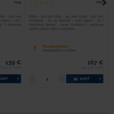
7159
7160
ýška - 650 mm
Dĺžka - 500 mm Šírka - 345 mm Výška - 650 mm
K
ľ Objem - 40 l
Hmotnosť - 8,3 kg Materiál - oceľ Objem - 50 l
Š
ý z nerezovej
Povrchová úprava - nerez Vyrobený z nerezovej
V
ocele a plastu. Veko je ovládané...
Po
Na objednávku
Dostupnosť 2-4 týždne
139 €
167 €
170,97 € s DPH
205,41 € s DPH
ÚPIŤ
KÚPIŤ