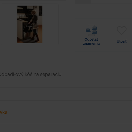
Odoslať
Uložiť
známemu
Odpadkový kôš na separáciu
ávku