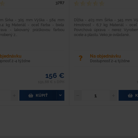
3787
mm Šírka - 305 mm Výška - 584 mm
Dĺžka - 403 mm Šírka - 345 mm V
,4 kg Materiál - oceľ Farba - biela
Hmotnosť - 6,7 kg Materiál - oce
rava - lakovaný práškovou farbou
Povrchová úprava - nerez Vyroben
robený z...
ocele a plastu. Veko je ovládané...
objednávku
Na objednávku
upnosť 2-4 týždne
Dostupnosť 2-4 týždne
156 €
191,88 € s DPH
KÚPIŤ
K