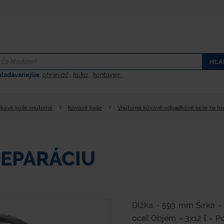
HLA
hladávanejšie:
ohrievač
,
kuka
,
kontajner
,
kové koše vnútorné
Kovové koše
Vnútorné kovové odpadkové koše na tr
SEPARÁCIU
Dĺžka - 593 mm Šírka -
oceľ Objem - 3x12 l - P