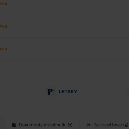
ávku
ávku
ávku
LETÁKY
Dokumenty k stiahnutiu
(1)
Súvisiaci tovar
(5)