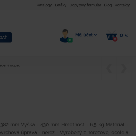
Katalogy
Letáky
Dopytový formulár
Blog
Kontakty
0
Môj účet
€
DAŤ
0
0
iedený odpad
 382 mm Výška - 430 mm Hmotnosť - 6,5 kg Materiál -
ovrchová úprava - nerez - Vyrobený z nerezovej ocele a