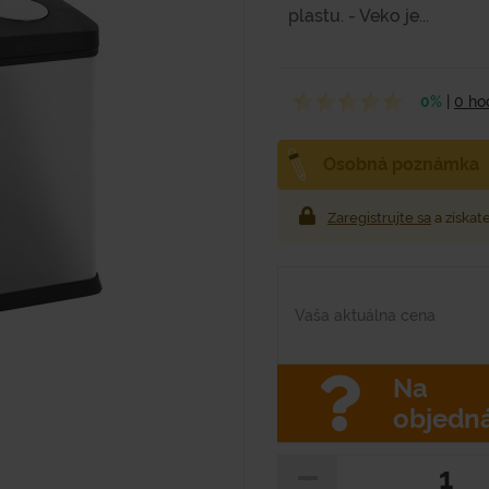
plastu. - Veko je...
0%
|
0 ho
Osobná poznámka
Zaregistrujte sa
a získat
Vaša aktuálna cena
Na
objedn