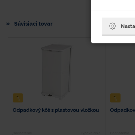
Súvisiaci tovar
Nasta
Odpadkový kôš s plastovou vložkou
Odpadkový
Hodnotenie
Typové číslo
Hodnotenie