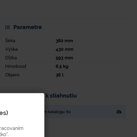
Parametre
Šírka
382
mm
Výška
430
mm
Dĺžka
593
mm
Hmotnosť
6,5
kg
Objem
36
l
Dokumenty k stiahnutiu
es)
Strana v tlačenom katalógu: 61
pracovaním
ko".