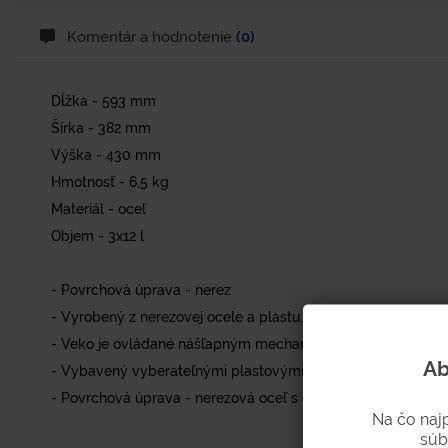
Komentár a hodnotenie
(0)
Dĺžka - 593 mm
Šírka - 382 mm
Výška - 430 mm
Hmotnosť - 6,5 kg
Materiál - oceľ
Objem - 3x12 l
- Povrchová úprava - nerez
- Vyrobený z nerezovej ocele a plastu.
- Veko je ovládané nášľapným mechanizmom s tlmičom uzat
Ab
- Vybavený vyberateľnými plastovými vložkami.
- Povrchová úprava - nerezová oceľ s ochranou pred odtlač
Na čo naj
súb