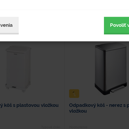
venia
Povoliť 
 kôš s plastovou vložkou
Odpadkový kôš - nerez s 
vložkou
Typové číslo
Hodnotenie