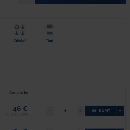
Zdielať
Tlač
Cena za ks
46 €
KÚPIŤ
56,58 € s DPH