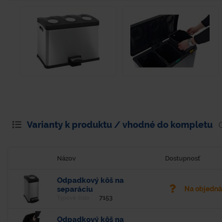
Varianty k produktu / vhodné do kompletu
Názov
Dostupnosť
Odpadkový kôš na
separáciu
Na objedn
7153
Typové číslo
Odpadkový kôš na