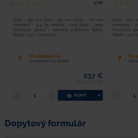
3788
Dĺžka - 396 mm Šírka - 396 mm Výška - 778 mm
Dĺžka - 305 
Hmotnosť - 14,5 kg Materiál - oceľ Farba - biela
Hmotnosť - 10
Povrchová úprava - lakovaný práškovou farbou
Povrchová úp
Objem - 45 l - Vyrobený z...
Objem - 25 l Vy
Na objednávku
Na 
Dostupnosť 2-4 týždne
Dost
237 €
291,51 € s DPH
KÚPIŤ
Dopytový formulár