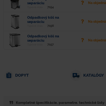
separáciu
Na objedn
7154
Typové číslo
Odpadkový kôš na
separáciu
Na objedn
7156
Typové číslo
Odpadkový kôš na
separáciu
Na objedn
7157
Typové číslo
DOPYT
KATALÓGY
Kompletné špecifikácie, parametre. technické listy