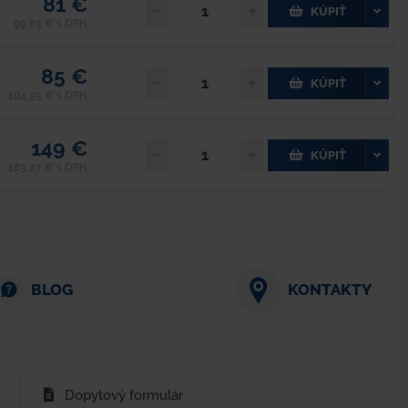
81 €
KÚPIŤ
99,63 € s DPH
85 €
KÚPIŤ
104,55 € s DPH
149 €
KÚPIŤ
183,27 € s DPH
BLOG
KONTAKTY
Dopytový formulár