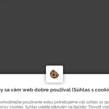
várania.
y sa vám web dobre používal (Súhlas s cooki
kami prstov.
pohodlnejšie používanie webu potrebujeme váš súhlas so s
orov cookies. Súhlas udelíte kliknutím na tlačidlo "Povoliť všet