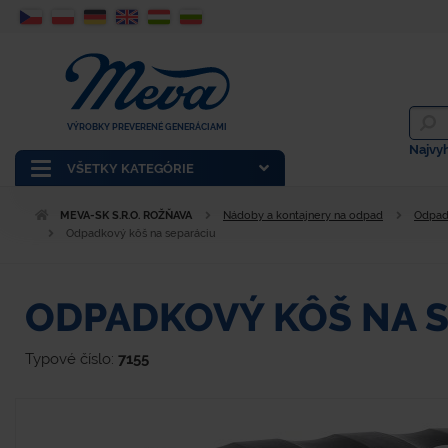
VÝROBKY PREVERENÉ GENERÁCIAMI
Najvy
VŠETKY KATEGÓRIE
MEVA-SK S.R.O. ROŽŇAVA
Nádoby a kontajnery na odpad
Odpad
Odpadkový kôš na separáciu
ODPADKOVÝ KÔŠ NA 
Typové číslo:
7155