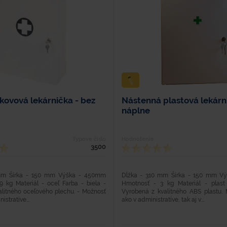
kovová lekárnička - bez
Nástenná plastová lekárn
náplne
Typové číslo
Hodnotenie
3500
mm Šírka - 150 mm Výška - 450mm
Dĺžka - 310 mm Šírka - 150 mm V
9 kg Materiál - oceľ Farba - biela -
Hmotnosť - 3 kg Materiál - plast
alitného oceľového plechu. - Možnosť
Vyrobená z kvalitného ABS plastu. 
istratíve...
ako v administratíve, tak aj v...