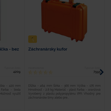
ička - bez
Záchranársky kufor
Z
Typové číslo
Hodnotenie
Typové číslo
H
4209
7595
ýška - 420 mm
Dĺžka - 464 mm Šírka - 366 mm Výška - 176 mm
D
 Farba - biela
Hmotnosť - 2,8 kg Materiál - plast Farba - oranžová
H
Možnosť využiť
Vyrobený z plastu polypropylénu (PP). Vhodný pre
V
záchranárske tímy alebo pre...
zá