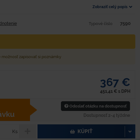
Zobraziť celý popis
7590
dnotenie
Typové číslo
e možnosť zapisovať si poznámky
367 €
451,41
€
s DPH
Odoslať otázku na dostupnosť
ávku
Dostupnosť 2-4 týždne
KÚPIŤ
Ks