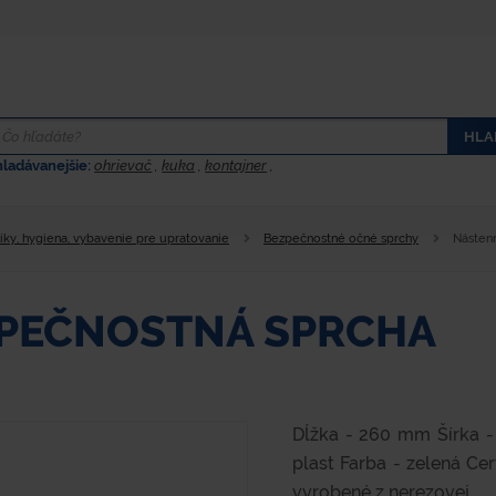
HLA
hladávanejšie:
ohrievač
,
kuka
,
kontajner
,
íky, hygiena, vybavenie pre upratovanie
Bezpečnostné očné sprchy
Násten
PEČNOSTNÁ SPRCHA
Dĺžka - 260 mm Šírka 
plast Farba - zelená Ce
vyrobené z nerezovej...