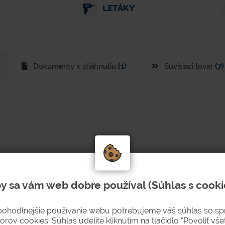
LETÁKY
Dokumenty k stiahnutiu
(1)
Súvisiaci tovar
(7)
y sa vám web dobre používal (Súhlas s cooki
pohodlnejšie používanie webu potrebujeme váš súhlas so s
orov cookies. Súhlas udelíte kliknutím na tlačidlo "Povoliť všet