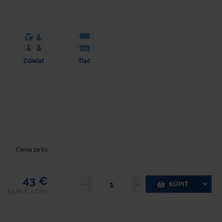
Zdielať
Tlač
Cena za ks
43 €
KÚPIŤ
52,89 € s DPH