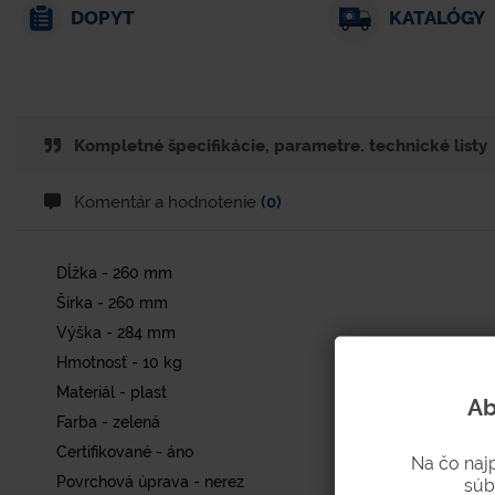
DOPYT
KATALÓGY
Kompletné špecifikácie, parametre. technické listy
Komentár a hodnotenie
(0)
Dĺžka - 260 mm
Šírka - 260 mm
Výška - 284 mm
Hmotnosť - 10 kg
Materiál - plast
Ab
Farba - zelená
Certifikované - áno
Na čo naj
Povrchová úprava - nerez
súb