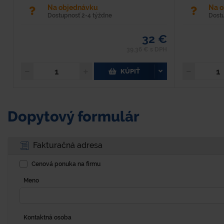
Na objednávku
Na 
Dostupnosť 2-4 týždne
Dost
32 €
39,36 € s DPH
KÚPIŤ
Dopytový formulár
Fakturačná adresa
Cenová ponuka na firmu
Meno
Kontaktná osoba