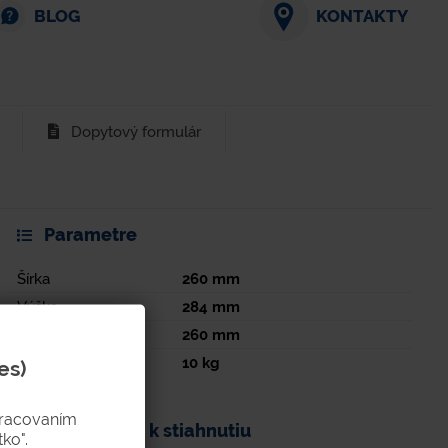
BLOG
KONTAKTY
Dopytový formulár
Parametre
Šírka
260
mm
Výška
284
mm
Dĺžka
260
mm
Hmotnosť
10
kg
es)
pracovaním
Dokumenty k stiahnutiu
ko".