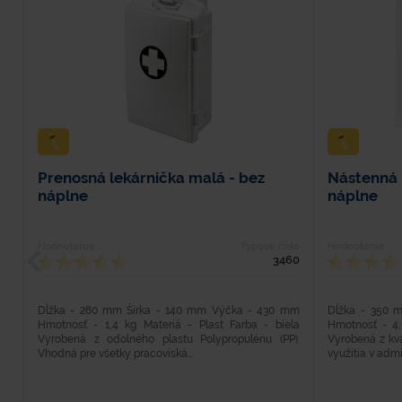
Prenosná lekárnička malá - bez
Nástenná 
náplne
náplne
Hodnotenie
Typové číslo
Hodnotenie
3460
Dĺžka - 280 mm Šírka - 140 mm Výčka - 430 mm
Dĺžka - 350 
Hmotnosť - 1,4 kg Materiá - Plast Farba - biela
Hmotnosť - 4,
Vyrobená z odolného plastu Polypropulénu (PP).
Vyrobená z kv
Vhodná pre všetky pracoviská...
využitia v admin