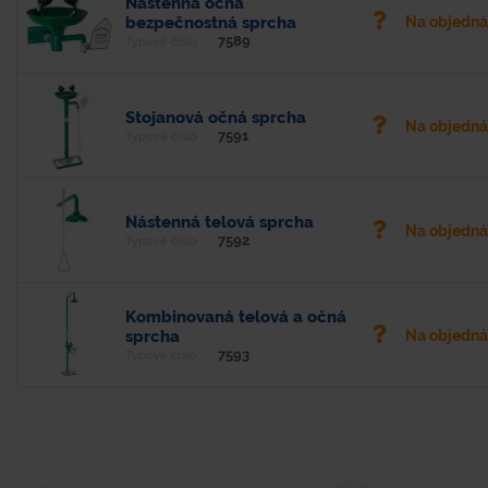
Nástenná očná
bezpečnostná sprcha
Na objedn
7589
Typové číslo
Stojanová očná sprcha
Na objedn
7591
Typové číslo
Nástenná telová sprcha
Na objedn
7592
Typové číslo
Kombinovaná telová a očná
sprcha
Na objedn
7593
Typové číslo