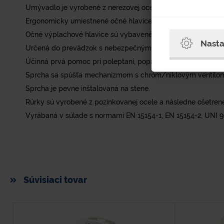
Umývadlo je vyrobené z nerezovej ocele. Spojovacie časti 
Ergonomicky umiestnené očné hlavice zabezpečujú pri vypl
Očné výplachové hlavice sú vybavené ľahkými krytmi proti pr
Nasta
Určená do prevádzok s nebezpečnými látkami a rizikom zasi
Účinná prvá pomoc pri poleptaní, popálení alebo obarení.
Sprcha sa spúšťa mechanizmom s chróm/niklovým ventilo
Sprcha je pevne inštalovaná na stene.
Rúrky sú vyrobené z pozinkovanej ocele a následne ošetre
Vyrábaná v súlade s normami EN 15154-1, EN 15154-2, UNI 9
Súvisiaci tovar