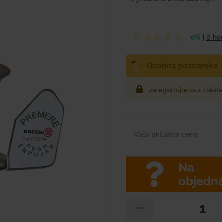
0%
|
0 ho
Osobná poznámka
Zaregistrujte sa
a získat
Vaša aktuálna cena
Na
objedn