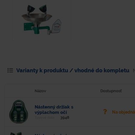
Varianty k produktu / vhodné do kompletu
Názov
Dostupnosť
Nástenný držiak s
výplachom očí
Na objedn
3948
Typové číslo