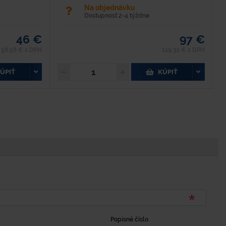
Na objednávku
Dostupnosť 2-4 týždne
46 €
97 €
56,58 € s DPH
119,31 € s DPH
ÚPIŤ
KÚPIŤ
Popisné číslo