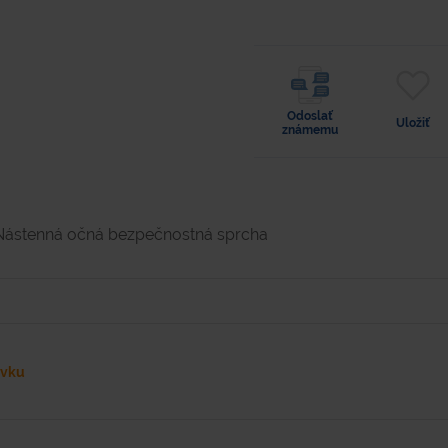
Odoslať
Uložiť
známemu
Nástenná očná bezpečnostná sprcha
ávku