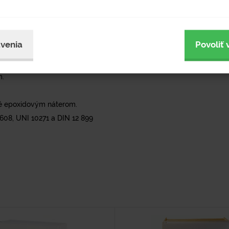
sú vyrobené z mosadze.
achovanom procese jemný, rovnomerný a široký prúd vody.
achu, ktoré sa pri použiťí ihneď uvoľnia.
venia
Povoliť 
ahnutia očí.
m.
né epoxidovým náterom.
608, UNI 10271 a DIN 12 899