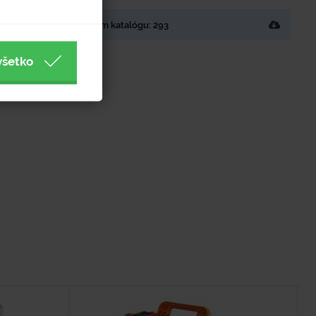
Strana v tlačenom katalógu: 293
všetko