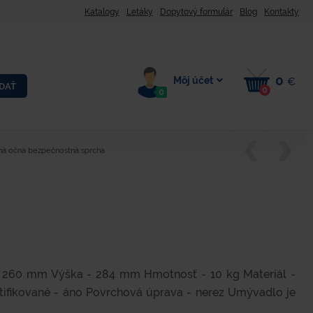
Katalogy
Letáky
Dopytový formulár
Blog
Kontakty
0
Môj účet
€
DAŤ
0
0
ná očná bezpečnostná sprcha
- 260 mm Výška - 284 mm Hmotnosť - 10 kg Materiál -
rtifikované - áno Povrchová úprava - nerez Umývadlo je