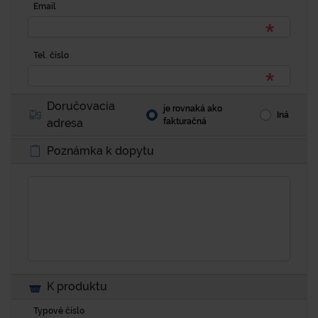
Email
Tel. číslo
Doručovacia
je rovnaká ako
Iná
adresa
fakturačná
Poznámka k dopytu
K produktu
Typové číslo