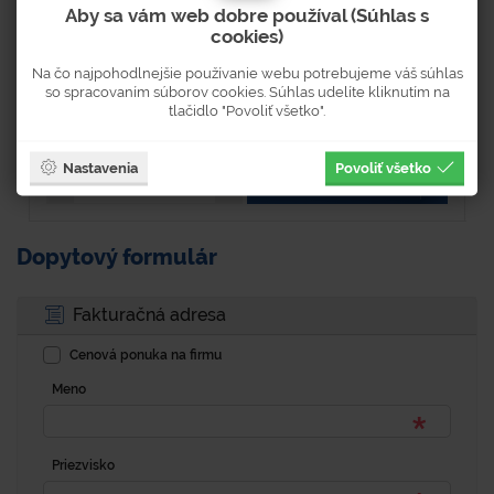
Aby sa vám web dobre používal (Súhlas s
cookies)
Skladom 3 ks
Dostupnosť 3-5 pracovných dní
Na čo najpohodlnejšie používanie webu potrebujeme váš súhlas
so spracovaním súborov cookies. Súhlas udelíte kliknutím na
74 €
tlačidlo "Povoliť všetko".
91,02 € s DPH
Nastavenia
Povoliť všetko
KÚPIŤ
Dopytový formulár
Fakturačná adresa
Cenová ponuka na firmu
Meno
Priezvisko