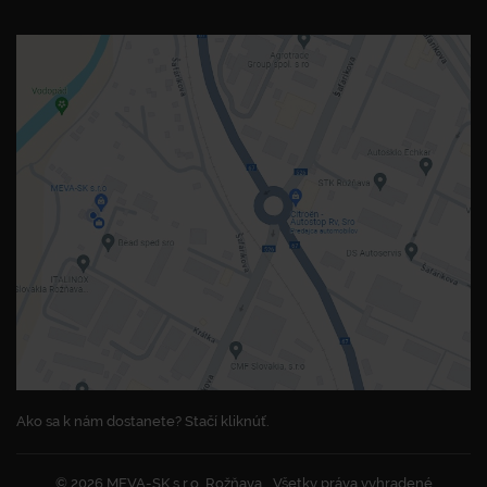
Ako sa k nám dostanete? Stačí kliknúť.
© 2026 MEVA-SK s.r.o. Rožňava
Všetky práva vyhradené