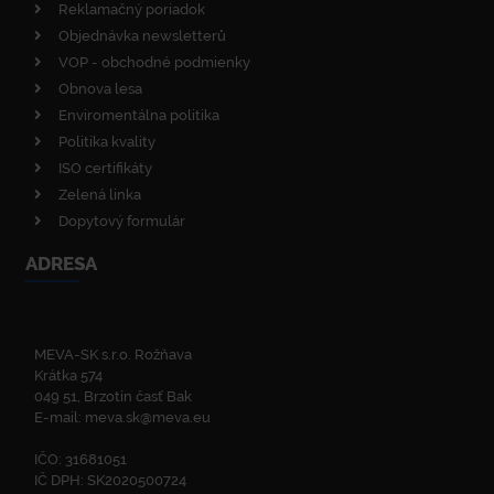
Reklamačný poriadok
Objednávka newsletterů
VOP - obchodné podmienky
Obnova lesa
Enviromentálna politika
Politika kvality
ISO certifikáty
Zelená linka
Dopytový formulár
ADRESA
MEVA-SK s.r.o. Rožňava
Krátka 574
049 51, Brzotín časť Bak
E-mail:
meva.sk@meva.eu
IČO: 31681051
IČ DPH: SK2020500724