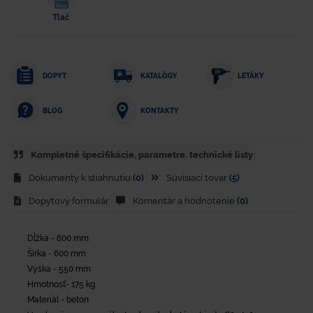
Tlač
DOPYT
KATALÓGY
LETÁKY
KONTAKTY
BLOG
Kompletné špecifikácie, parametre. technické listy
Dokumenty k stiahnutiu
(0)
Súvisiaci tovar
(5)
Dopytový formulár
Komentár a hodnotenie
(0)
Dĺžka - 600 mm
Šírka - 600 mm
Výška - 550 mm
Hmotnosť- 175 kg
Materiál - betón