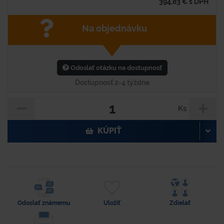
394,83
€
s DPH
Na objednávku
Odoslať otázku na dostupnosť
Dostupnosť 2-4 týždne
Ks
KÚPIŤ
Odoslať známemu
Uložiť
Zdielať