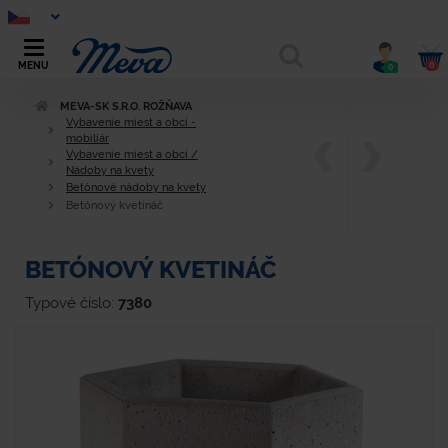
0
MENU
0
MEVA-SK S.R.O. ROŽŇAVA
Vybavenie miest a obcí -
mobiliár
Vybavenie miest a obcí /
Nádoby na kvety
Betónové nádoby na kvety
Betónový kvetináč
BETÓNOVÝ KVETINÁČ
Typové číslo:
7380