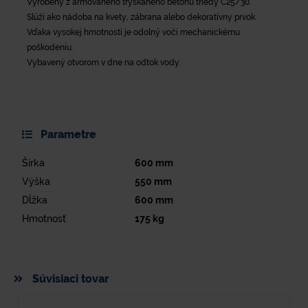
Vyrobený z armovaného tryskaného betónu triedy C25/30.
Slúži ako nádoba na kvety, zábrana alebo dekoratívny prvok.
Vďaka vysokej hmotnosti je odolný voči mechanickému
poškodeniu.
Vybavený otvorom v dne na odtok vody.
Parametre
Šírka
600
mm
Výška
550
mm
Dĺžka
600
mm
Hmotnosť
175
kg
Súvisiaci tovar