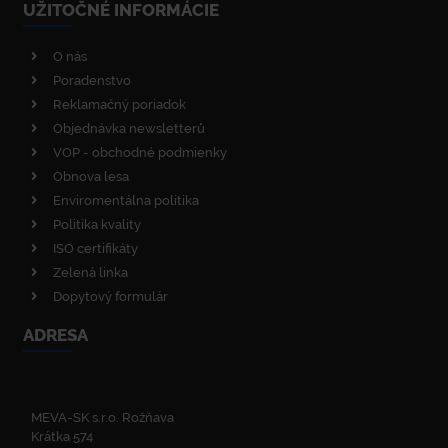
UŽITOČNÉ INFORMÁCIE
O nás
Poradenstvo
Reklamačný poriadok
Objednávka newsletterů
VOP - obchodné podmienky
Obnova lesa
Enviromentálna politika
Politika kvality
ISO certifikáty
Zelená linka
Dopytový formulár
ADRESA
MEVA-SK s.r.o. Rožňava
Krátka 574