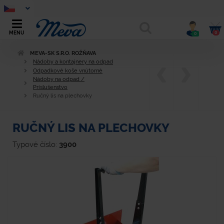
0
MENU
0
MEVA-SK S.R.O. ROŽŇAVA
Nádoby a kontajnery na odpad
Odpadkové koše vnútorné
Nádoby na odpad /
Príslušenstvo
Ručný lis na plechovky
RUČNÝ LIS NA PLECHOVKY
Typové číslo:
3900