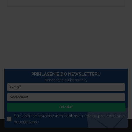
PRIHLÁSENIE DO NEWSLETTERU
Nenechajte si újsť novinky
Odoslať
Súhlasím so spracovaním osobných údajov pre zasielanie
newsletterov