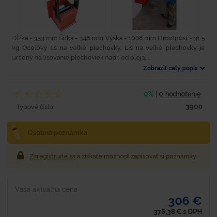
Dĺžka - 353 mm Šírka - 348 mm Výška - 1008 mm Hmotnosť - 31,5
kg Oceľový lis na veľké plechovky. Lis na veľké plechovky je
určený na lisovanie plechoviek napr. od oleja,...
Zobraziť celý popis
0%
|
0 hodnotenie
3900
Typové číslo
Osobná poznámka
Zaregistrujte sa
a získate možnosť zapisovať si poznámky
Vaša aktuálna cena
306 €
376,38
€
s DPH