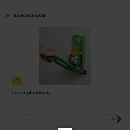
Súvisiaci tovar
Lis na plechovky
L
Hodnotenie
Typové číslo
H
4378