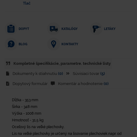
Tlač
DOPYT
KATALÓGY
LETÁKY
KONTAKTY
BLOG
Kompletné špecifikácie, parametre. technické listy
Dokumenty k stiahnutiu
(0)
Súvisiaci tovar
(5)
Dopytový formulár
Komentár a hodnotenie
(0)
Dĺžka - 353 mm
Šírka - 348 mm
Výška - 1008 mm
Hmotnosť - 31,5 kg
Oceľový lis na veľké plechovky.
Lis na veľké plechovky je určený na lisovanie plechoviek napr. od