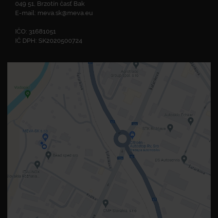
049 51, Brzotín časť Bak
E-mail:
meva.sk@meva.eu
IČO: 31681051
IČ DPH: SK2020500724