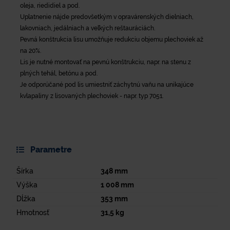
oleja, riedidiel a pod.
Uplatnenie nájde predovšetkým v opravárenských dielniach,
lakovniach, jedálniach a veľkých reštauráciách.
Pevná konštrukcia lisu umožňuje redukciu objemu plechoviek až
na 20%.
Lis je nutné montovať na pevnú konštrukciu, napr. na stenu z
plných tehál, betónu a pod.
Je odporúčané pod lis umiestniť záchytnú vaňu na unikajúce
kvlapaliny z lisovaných plechoviek - napr. typ 7051.
Parametre
Šírka
348
mm
Výška
1 008
mm
Dĺžka
353
mm
Hmotnosť
31,5
kg