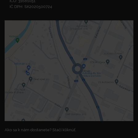
IČO: 31681051
IČ DPH: SK2020500724
Ako sa k nám dostanete? Stačí kliknúť.