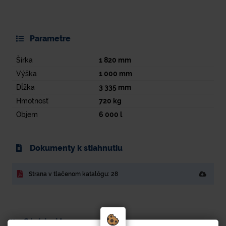
Parametre
Šírka
1 820
mm
Výška
1 000
mm
Dĺžka
3 335
mm
Hmotnosť
720
kg
Objem
6 000
l
Dokumenty k stiahnutiu
Strana v tlačenom katalógu: 28
Súvisiaci tovar