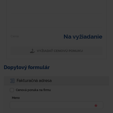
Na vyžiadanie
Cena
C
VYŽIADAŤ CENOVÚ PONUKU
Dopytový formulár
Fakturačná adresa
Cenová ponuka na firmu
Meno