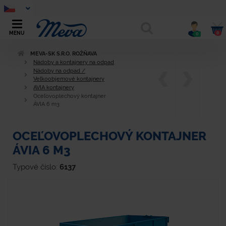
0
MENU
0
MEVA-SK S.R.O. ROŽŇAVA
Nádoby a kontajnery na odpad
Nádoby na odpad /
Veľkoobjemové kontajnery
AVIA kontajnery
Oceľovoplechový kontajner
ÁVIA 6 m3
OCEĽOVOPLECHOVÝ KONTAJNER
ÁVIA 6 M3
Typové číslo:
6137