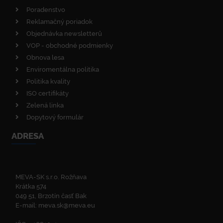
Poradenstvo
Reklamačný poriadok
Objednávka newsletterů
VOP - obchodné podmienky
Obnova lesa
Enviromentálna politika
Politika kvality
ISO certifikáty
Zelená linka
Dopytový formulár
ADRESA
MEVA-SK s.r.o. Rožňava
Krátka 574
049 51, Brzotín časť Bak
E-mail:
meva.sk@meva.eu