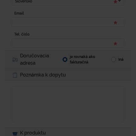
Slovensko
Email
Tel. číslo
Doručovacia
je rovnaká ako
Iná
adresa
fakturačná
Poznámka k dopytu
K produktu