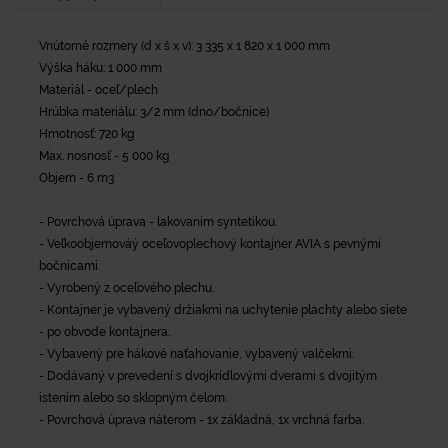
Vnútorné rozmery (d x š x v): 3 335 x 1 820 x 1 000 mm
Výška háku: 1 000 mm
Materiál - oceľ/plech
Hrúbka materiálu: 3/2 mm (dno/bočnice)
Hmotnosť: 720 kg
Max. nosnosť - 5 000 kg
Objem - 6 m3
- Povrchová úprava - lakovaním syntetikou.
- Veľkoobjemováý oceľovoplechový kontajner AVIA s pevnými
bočnicami.
- Vyrobený z oceľového plechu.
- Kontajner je vybavený držiakmi na uchytenie plachty alebo siete
- po obvode kontajnera.
- Vybavený pre hákové naťahovanie, vybavený valčekmi.
- Dodávaný v prevedení s dvojkrídlovými dverami s dvojitým
istením alebo so sklopným čelom.
- Povrchová úprava náterom - 1x základná, 1x vrchná farba.