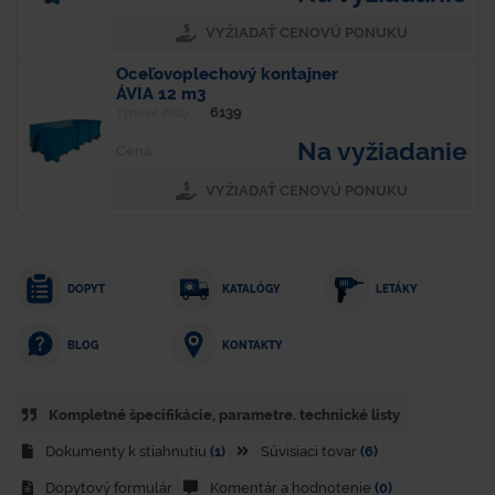
VYŽIADAŤ CENOVÚ PONUKU
Oceľovoplechový kontajner
ÁVIA 12 m3
6139
Typové číslo
Na vyžiadanie
Cena
VYŽIADAŤ CENOVÚ PONUKU
DOPYT
KATALÓGY
LETÁKY
KONTAKTY
BLOG
Kompletné špecifikácie, parametre. technické listy
Dokumenty k stiahnutiu
(1)
Súvisiaci tovar
(6)
Dopytový formulár
Komentár a hodnotenie
(0)