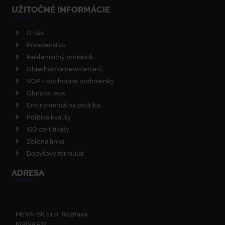
UŽITOČNÉ INFORMÁCIE
O nás
Poradenstvo
Reklamačný poriadok
Objednávka newsletterů
VOP - obchodné podmienky
Obnova lesa
Enviromentálna politika
Politika kvality
ISO certifikáty
Zelená linka
Dopytový formulár
ADRESA
MEVA-SK s.r.o. Rožňava
Krátka 574