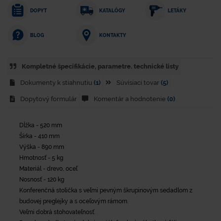
DOPYT
KATALÓGY
LETÁKY
KONTAKTY
BLOG
Kompletné špecifikácie, parametre. technické listy
Dokumenty k stiahnutiu
(1)
Súvisiaci tovar
(5)
Dopytový formulár
Komentár a hodnotenie
(0)
Dĺžka - 520 mm
Šírka - 410 mm
Výška - 890 mm
Hmotnosť - 5 kg
Materiál - drevo, oceľ
Nosnosť - 120 kg
Konferenčná stolička s veľmi pevným škrupinovým sedadlom z
budovej preglejky a s oceľovým rámom.
Veľmi dobrá stohovateľnosť.