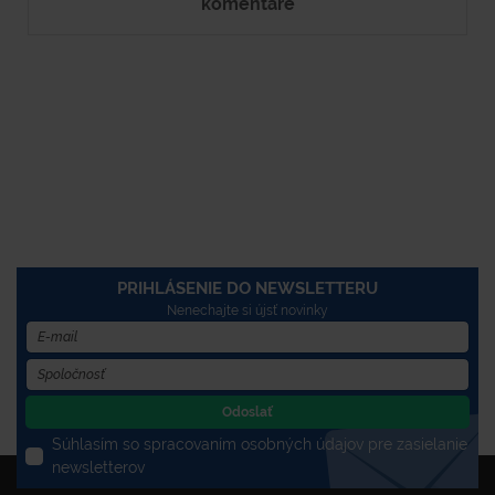
komentáre
PRIHLÁSENIE DO NEWSLETTERU
Nenechajte si újsť novinky
Odoslať
Súhlasím so spracovaním osobných údajov pre zasielanie
newsletterov