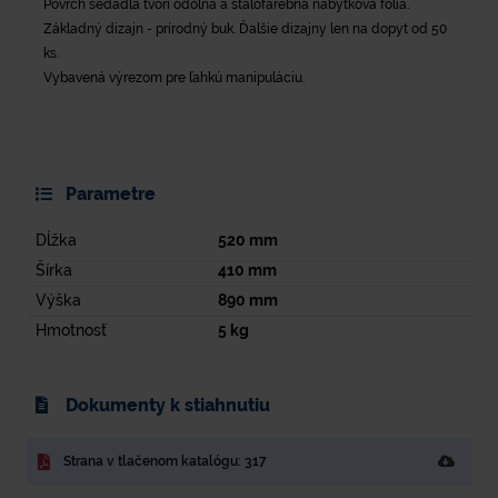
Povrch sedadla tvorí odolná a stálofarebná nábytková fólia.
Základný dizajn - prírodný buk. Ďalšie dizajny len na dopyt od 50
ks.
Vybavená výrezom pre ľahkú manipuláciu.
Parametre
Dĺžka
520
mm
Šírka
410
mm
Výška
890
mm
Hmotnosť
5
kg
Dokumenty k stiahnutiu
Strana v tlačenom katalógu: 317