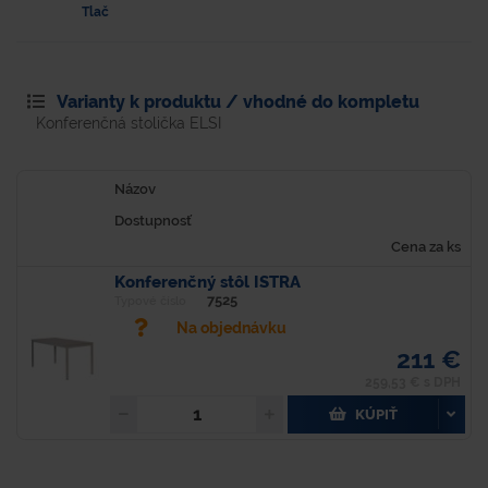
Tlač
Varianty k produktu / vhodné do kompletu
Konferenčná stolička ELSI
Názov
Dostupnosť
Cena za ks
Konferenčný stôl ISTRA
7525
Typové číslo
Na objednávku
211 €
259,53 € s DPH
KÚPIŤ