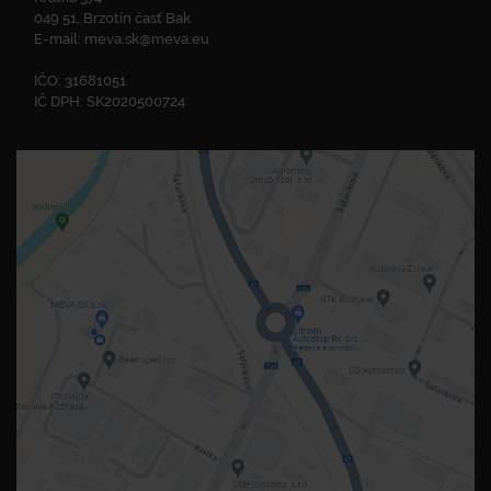
049 51, Brzotín časť Bak
E-mail:
meva.sk@meva.eu
IČO: 31681051
IČ DPH: SK2020500724