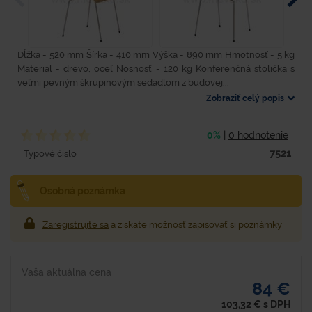
Dĺžka - 520 mm Šírka - 410 mm Výška - 890 mm Hmotnosť - 5 kg
Materiál - drevo, oceľ Nosnosť - 120 kg Konferenčná stolička s
veľmi pevným škrupinovým sedadlom z budovej...
Zobraziť celý popis
0%
|
0 hodnotenie
7521
Typové číslo
Osobná poznámka
Zaregistrujte sa
a získate možnosť zapisovať si poznámky
Vaša aktuálna cena
84 €
103,32
€
s DPH