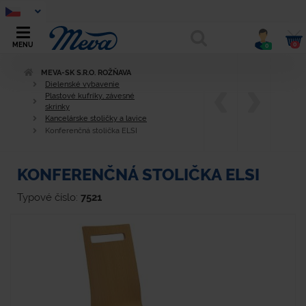
0
MENU
0
MEVA-SK S.R.O. ROŽŇAVA
Dielenské vybavenie
Plastové kufríky, závesné
skrinky
Kancelárske stoličky a lavice
Konferenčná stolička ELSI
KONFERENČNÁ STOLIČKA ELSI
Typové číslo:
7521