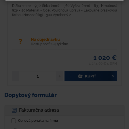
Dĺžka (mm) - 950 Šírka (mm) - 560 Výška (mm) - 835 Hmotnosť
D
(kg) - 40 Materiál - Oceľ Povrchová úprava - Lakované práškovou
1
farbou Nosnosť (kg) - 300 Vyrobený z...
ž
Na objednávku
Dostupnosť 2-4 týždne
1 020 €
1 254,60 € s DPH
KÚPIŤ
Dopytový formulár
Fakturačná adresa
Cenová ponuka na firmu