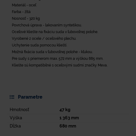
Materiál - oceľ
Farba - žltá
Nosnosť - 320 kg
Povrchová úprava - lakovaním syntetikou.
Oceľové kliešte na fixáciu suda v ľubovoľnej polohe.
Vyrobené z ocele / oceľového plechu.
Uchytenie suda pomocou klieští.
Možná fixácia suda v ľubovoľnej polohe - kľukou.
Pre sudy s priemerom max. 572 mm a výškou 885 mm.
Kliešte sú kompatibilné s oceľovými sudmi značky Meva.
Parametre
Hmotnosť
47
kg
Výška
1 363
mm
Dĺžka
680
mm