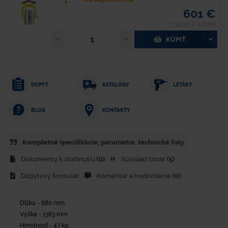
601 €
739,23 € s DPH
KÚPIŤ
DOPYT
KATALÓGY
LETÁKY
KONTAKTY
BLOG
Kompletné špecifikácie, parametre. technické listy
Dokumenty k stiahnutiu
(0)
Súvisiaci tovar
(5)
Dopytový formulár
Komentár a hodnotenie
(0)
Dĺžka - 680 mm
Výška - 1363 mm
Hmotnosť - 47 kg