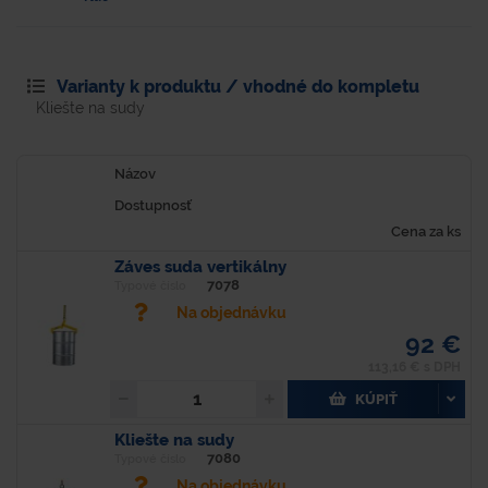
Varianty k produktu / vhodné do kompletu
Kliešte na sudy
Názov
Dostupnosť
Cena za ks
Záves suda vertikálny
7078
Typové číslo
Na objednávku
92 €
113,16 € s DPH
KÚPIŤ
Kliešte na sudy
7080
Typové číslo
Na objednávku