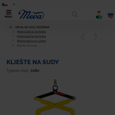
0
MENU
0
MEVA-SK S.R.O. ROŽŇAVA
Manipulačná technika
Manipulačná technika
Manipulácia so sudmi
Kliešte na sudy
KLIEŠTE NA SUDY
Typové číslo:
7080