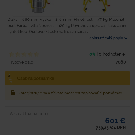
Dĺžka - 680 mm Výška - 1363 mm Hmotnosť - 47 kg Materiál -
oceľ Farba - žltá Nosnosť - 320 kg Povrchová úprava - lakovaním
syntetikou. Oceľové kliešte na fixáciu suda v...
Zobraziť celý popis
0%
|
0 hodnotenie
7080
Typové číslo
Osobná poznámka
Zaregistrujte sa
a získate možnosť zapisovať si poznámky
Vaša aktuálna cena
601 €
739,23
€
s DPH