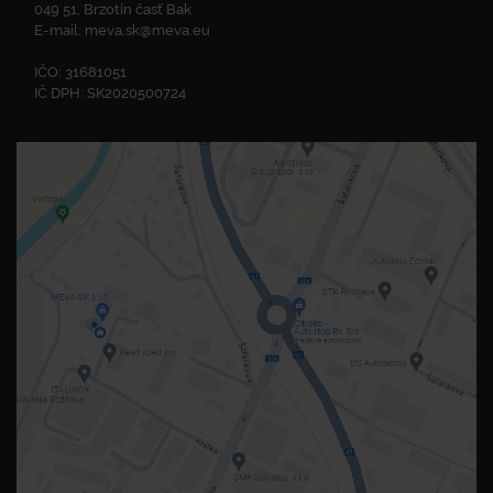
049 51, Brzotín časť Bak
E-mail:
meva.sk@meva.eu
IČO: 31681051
IČ DPH: SK2020500724