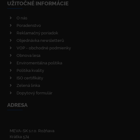
UŽITOČNÉ INFORMÁCIE
O nás
Poradenstvo
Reklamačný poriadok
Objednávka newsletterů
VOP - obchodné podmienky
Obnova lesa
Enviromentálna politika
Politika kvality
ISO certifikáty
Zelená linka
Dopytový formulár
ADRESA
MEVA-SK s.r.o. Rožňava
Krátka 574