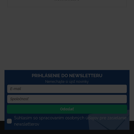
PRIHLÁSENIE DO NEWSLETTERU
Nenechajte si újsť novinky
Odoslať
Súhlasím so spracovaním osobných údajov pre zasielanie
newsletterov