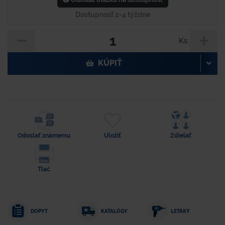
Dostupnosť 2-4 týždne
Ks
KÚPIŤ
Odoslať známemu
Uložiť
Zdielať
Tlač
DOPYT
KATALÓGY
LETÁKY