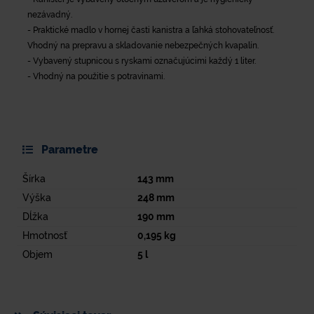
nezávadný.
- Praktické madlo v hornej časti kanistra a ľahká stohovateľnosť.
Vhodný na prepravu a skladovanie nebezpečných kvapalín.
- Vybavený stupnicou s ryskami označujúcimi každý 1 liter.
- Vhodný na použitie s potravinami.
Parametre
Šírka
143
mm
Výška
248
mm
Dĺžka
190
mm
Hmotnosť
0,195
kg
Objem
5
l