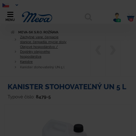
0
MENU
0
MEVA-SK S.R.O. ROŽŇAVA
Záchytné vane, čerpacie
stanice, čerpadlá, mycie stoly
Olejové hospodárstvo /
Doplnky olejového
hospodárstva
Kanistre
Kanister stohovateľný UN 5 l
KANISTER STOHOVATEĽNÝ UN 5 L
Typové číslo:
8479-5