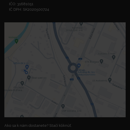
IČO: 31681051
IČ DPH: SK2020500724
Ako sa k nám dostanete? Stačí kliknúť.