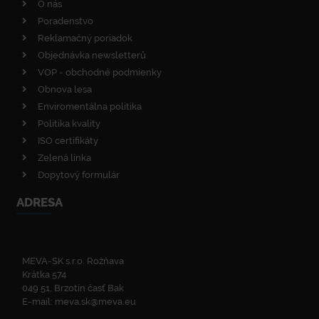
O nás
Poradenstvo
Reklamačný poriadok
Objednávka newsletterů
VOP - obchodné podmienky
Obnova lesa
Enviromentálna politika
Politika kvality
ISO certifikáty
Zelená linka
Dopytový formulár
ADRESA
MEVA-SK s.r.o. Rožňava
Krátka 574
049 51, Brzotín časť Bak
E-mail:
meva.sk@meva.eu