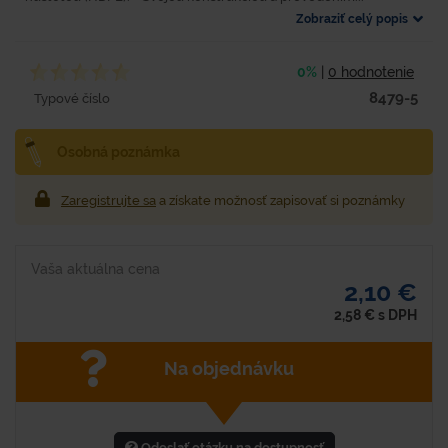
Zobraziť celý popis
0%
|
0 hodnotenie
8479-5
Typové číslo
Osobná poznámka
Zaregistrujte sa
a získate možnosť zapisovať si poznámky
Vaša aktuálna cena
2,10 €
2,58
€
s DPH
Na objednávku
Odoslať otázku na dostupnosť