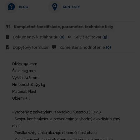
KONTAKTY
BLOG
Kompletné špecifikácie, parametre. technické listy
Dokumenty k stiahnutiu
(0)
Súvisiaci tovar
(5)
Dopytový formulár
Komentár a hodnotenie
(0)
Dĺžka: 190 mm
Šírka: 143 mm
Výška: 248 mm
Hmotnosť: 0,195 kg
Materiál: Plast
Objem: 5 l
- yrobený z polyetylénu s vysokou hustotou (HDPE).
- Svojou konštrukciou a prevedením je vhodný ako distribučný
obal.
- Poistka vždy ľahko ukazuje neporušenosť obalu.
- Kanister je vybavený otočným uzáverom a je hygienicky